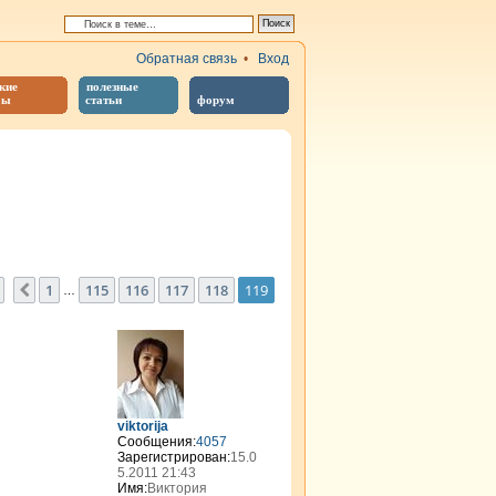
Обратная связь
•
Вход
кие
полезные
бы
статьи
форум
иренный поиск
Страница
119
из
119
1
115
116
117
118
119
Пред.
…
viktorija
Сообщения:
4057
Зарегистрирован:
15.0
5.2011 21:43
Имя:
Виктория