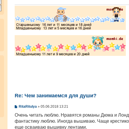
Re: Чем занимаемся для души?
С
RitaRitulya
»
05.06.2018 13:21
о
о
Очень читать люблю. Нравятся романы Дюма и Лонд
б
фантастику люблю. Иногда вышиваю. Чаще крестико
щ
е
еще осваиваю вышивку лентами.