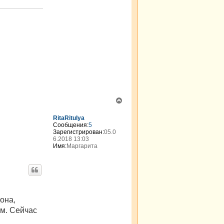
л
я
v
i
k
t
o
r
i
j
a
В
е
р
RitaRitulya
н
Сообщения:
5
Зарегистрирован:
05.0
у
6.2018 13:03
т
Имя:
Маргарита
ь
с
я
к
н
а
ч
она,
а
м. Сейчас
л
у