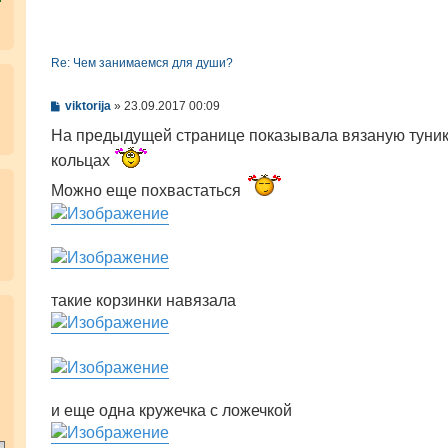
Re: Чем занимаемся для души?
С
viktorija
»
23.09.2017 00:09
о
о
На предыдущей странице показывала вязаную туник
б
кольцах
щ
е
н
Можно еще похвастаться
и
е
такие корзинки навязала
.
и еще одна кружечка с ложечкой