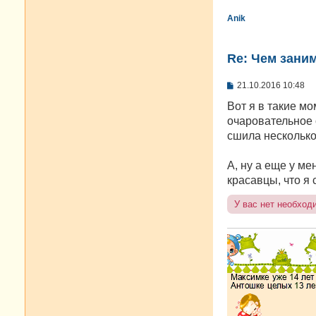
Anik
Re: Чем зани
С
21.10.2016 10:48
о
о
Вот я в такие м
б
очаровательное 
щ
е
сшила несколько
н
и
е
А, ну а еще у м
красавцы, что я 
У вас нет необход