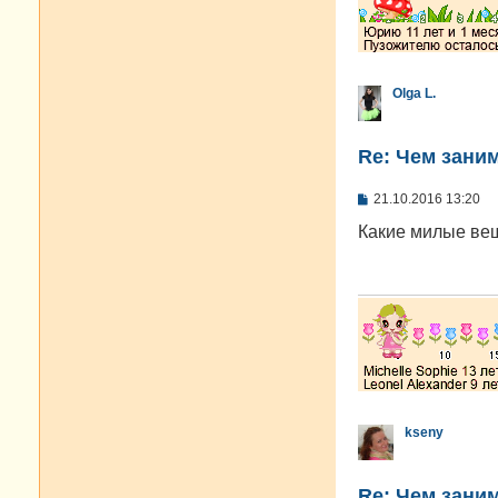
Olga L.
Re: Чем зани
С
21.10.2016 13:20
о
о
Какие милые ве
б
щ
е
н
и
е
kseny
Re: Чем зани