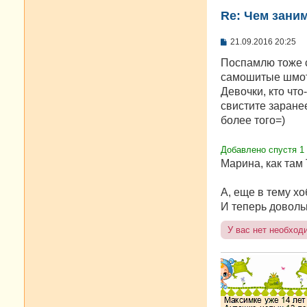
Re: Чем зани
С
21.09.2016 20:25
о
о
Поспамлю тоже с
б
самошитые шмотк
щ
е
Девочки, кто что
н
свистите заранее
и
е
более того=)
Добавлено спустя 1 
Марина, как там
А, еще в тему х
И теперь доволь
У вас нет необход