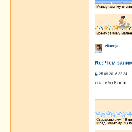
viktorija
Re: Чем зани
С
25.09.2016 22:24
о
о
спасибо Ксюш
б
щ
е
н
и
е