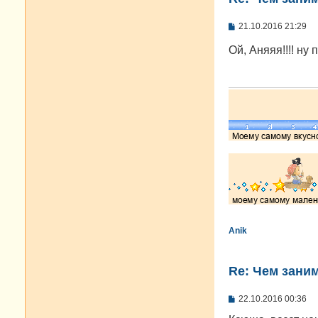
С
21.10.2016 21:29
о
о
Ой, Аняяя!!!! н
б
щ
е
н
и
е
Anik
Re: Чем зани
С
22.10.2016 00:36
о
о