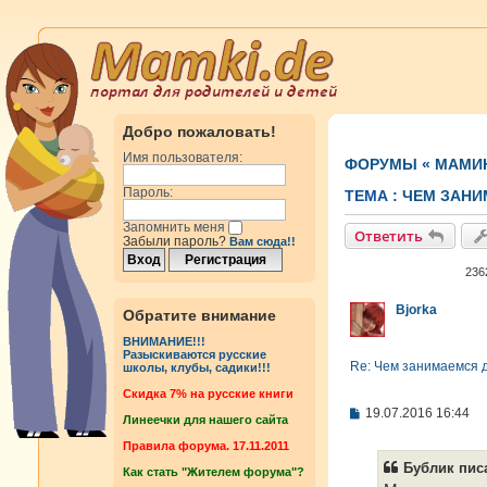
Добро пожаловать!
Имя пользователя:
ФОРУМЫ
«
МАМИ
Пароль:
ТЕМА :
ЧЕМ ЗАНИ
Запомнить меня
Ответить
Забыли пароль?
Вам сюда!!
236
Bjorka
Обратите внимание
ВНИМАНИЕ!!!
Разыскиваются русские
Re: Чем занимаемся 
школы, клубы, садики!!!
Cкидка 7% на русские книги
С
19.07.2016 16:44
Линеечки для нашего сайта
о
о
Правила форума. 17.11.2011
б
Бублик писа
Как стать "Жителем форума"?
щ