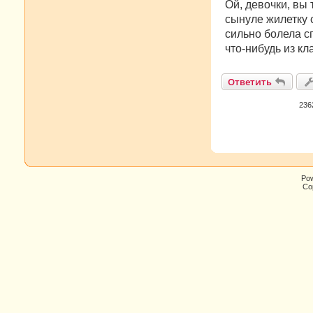
о
Ой, девочки, вы
б
сынуле жилетку 
щ
е
сильно болела с
н
что-нибудь из к
и
е
Ответить
236
Po
Cop