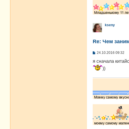
kseny
Re: Чем зани
С
24.10.2016 09:32
о
о
я сначала китай
б
))
щ
е
н
и
е