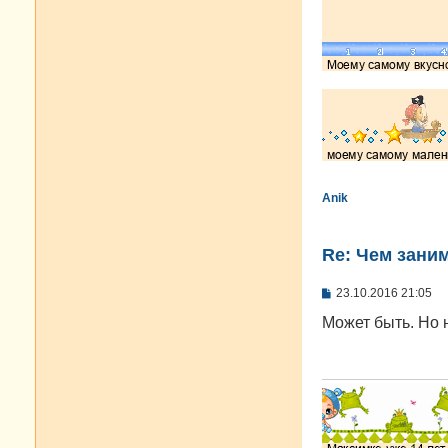
и
е
Anik
Re: Чем зани
С
23.10.2016 21:05
о
о
Может быть. Но 
б
щ
е
н
и
е