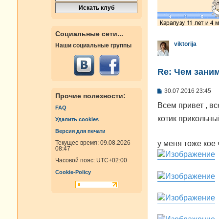
Социальные сети...
viktorija
Наши социальные группы
Re: Чем зани
С
30.07.2016 23:45
Прочие полезности:
о
о
Всем привет , вс
FAQ
б
щ
котик прикольны
Удалить cookies
е
н
Версия для печати
и
у меня тоже кое
Текущее время: 09.08.2026
е
08:47
Часовой пояс:
UTC+02:00
Cookie-Policy