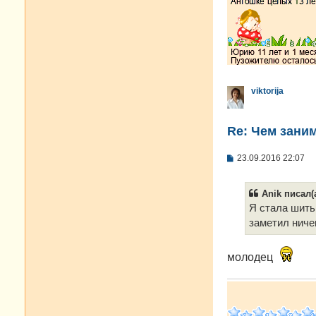
viktorija
Re: Чем зани
С
23.09.2016 22:07
о
о
б
Anik писал(а
щ
е
Я стала шить
н
заметил ниче
и
е
молодец