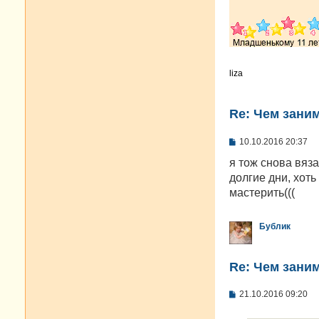
liza
Re: Чем зани
С
10.10.2016 20:37
о
о
я тож снова вяза
б
долгие дни, хоть
щ
е
мастерить(((
н
и
е
Бублик
Re: Чем зани
С
21.10.2016 09:20
о
о