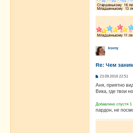
kseny
Re: Чем зани
С
23.09.2016 22:51
о
о
Аня, приятно вид
б
Вика, где твои н
щ
е
н
Добавлено спустя 1 
и
е
пардон, не посмо