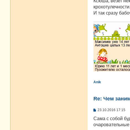
Ксюша, везет не
б
крохотулечности, 
щ
е
И так сразу баб
н
и
е
Anik
Re: Чем зани
С
23.10.2016 17:15
о
о
Сама с собой бу
б
очаровательные 
щ
е