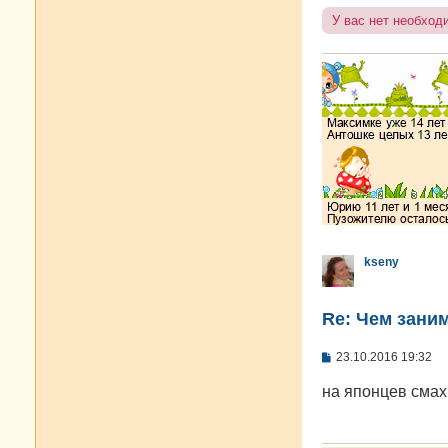
н
У вас нет необход
и
е
kseny
Re: Чем зани
С
23.10.2016 19:32
о
о
на японцев сма
б
щ
е
н