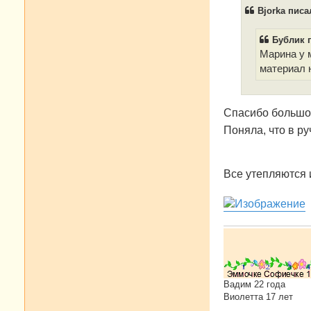
б
Bjorka писал
щ
е
н
Бублик п
и
е
Марина у 
материал н
Спасибо большое
Поняла, что в р
Все утепляются 
Вадим 22 года
Виолетта 17 лет