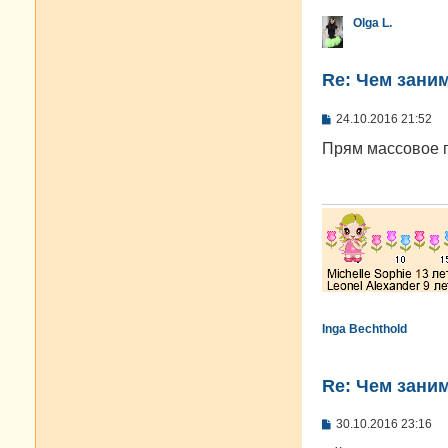
Olga L.
Re: Чем зани
С
24.10.2016 21:52
о
о
Прям массовое п
б
щ
е
н
и
е
Inga Bechthold
Re: Чем зани
С
30.10.2016 23:16
о