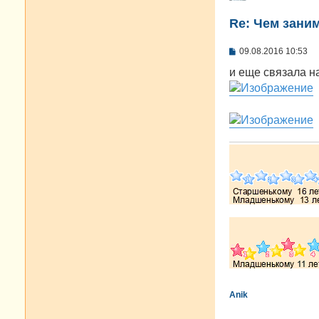
Re: Чем зани
С
09.08.2016 10:53
о
о
и еще связала н
б
щ
е
н
и
е
Anik