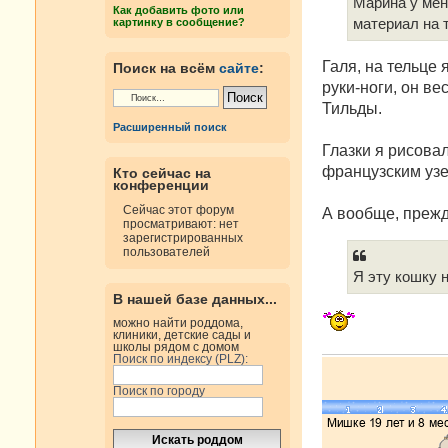
е
Марина у мен
Как добавить фото или
н
картинку в сообщение?
материал на 
и
е
Галя, на тельце 
Поиск на всём
сайте
:
руки-ноги, он ве
Тильды.
Расширенный поиск
Глазки я рисовал
французским уз
Кто сейчас на
конференции
Сейчас этот форум
А вообще, прежд
просматривают: нет
зарегистрированных
пользователей
Я эту кошку 
В нашей базе данных...
можно найти роддома,
клиники, детские сады и
школы рядом с домом
Поиск по индексу (PLZ):
Поиск по городу