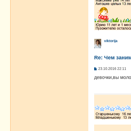
viktorija
Re: Чем зани
С
23.10.2016 22:11
о
о
девочки,вы моло
б
щ
е
н
и
е