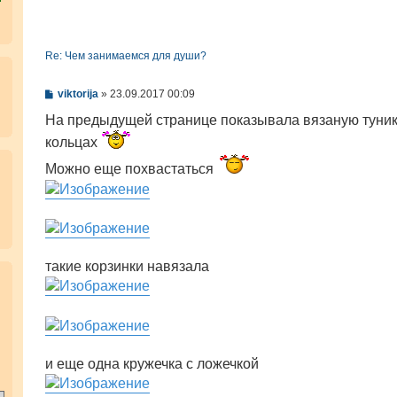
Re: Чем занимаемся для души?
С
viktorija
»
23.09.2017 00:09
о
о
На предыдущей странице показывала вязаную туник
б
кольцах
щ
е
н
Можно еще похвастаться
и
е
такие корзинки навязала
.
и еще одна кружечка с ложечкой