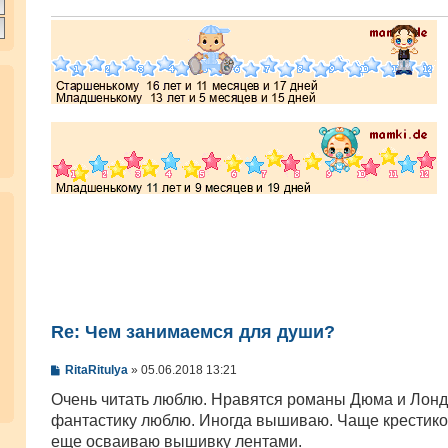
Re: Чем занимаемся для души?
С
RitaRitulya
»
05.06.2018 13:21
о
о
Очень читать люблю. Нравятся романы Дюма и Лонд
б
фантастику люблю. Иногда вышиваю. Чаще крестико
щ
е
еще осваиваю вышивку лентами.