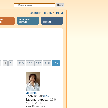
Обратная связь
•
Вход
кие
полезные
бы
статьи
форум
иренный поиск
Страница
119
из
119
1
115
116
117
118
119
Пред.
…
viktorija
Сообщения:
4057
Зарегистрирован:
15.0
5.2011 21:43
Имя:
Виктория