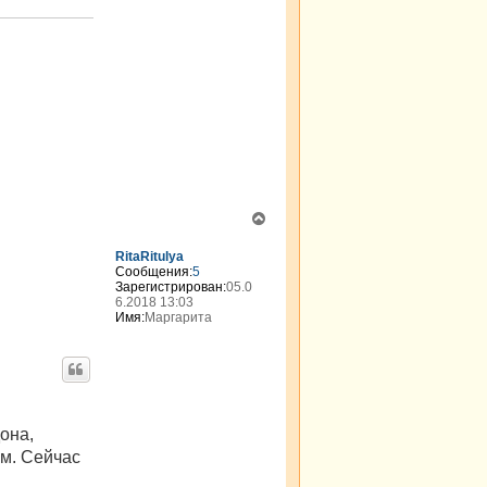
л
я
v
i
k
t
o
r
i
j
a
В
е
р
RitaRitulya
н
Сообщения:
5
Зарегистрирован:
05.0
у
6.2018 13:03
т
Имя:
Маргарита
ь
с
я
к
н
а
ч
она,
а
м. Сейчас
л
у