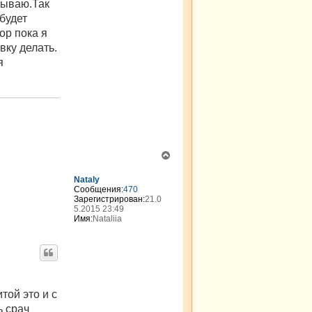
крываю.Так
будет
ор пока я
вку делать.
я
В
е
р
Nataly
н
Сообщения:
470
Зарегистрирован:
21.0
у
5.2015 23:49
т
Имя:
Nataliia
ь
с
я
к
н
а
ч
той это и с
а
ь срач
л