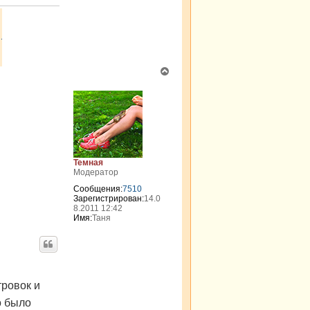
В
е
р
н
у
т
ь
с
я
Темная
к
Модератор
н
Сообщения:
7510
а
Зарегистрирован:
14.0
ч
8.2011 12:42
а
Имя:
Таня
л
у
тровок и
о было