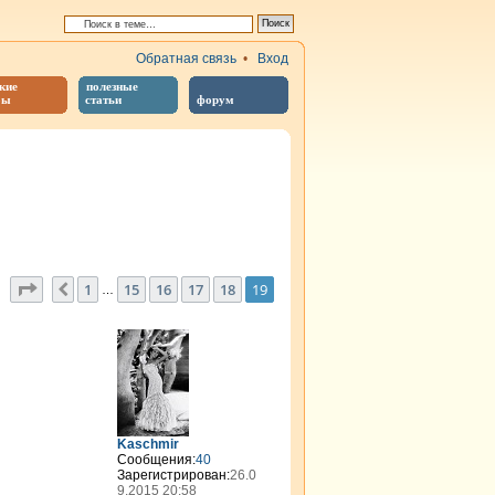
Обратная связь
•
Вход
кие
полезные
бы
статьи
форум
иренный поиск
Страница
19
из
19
1
15
16
17
18
19
Пред.
…
Kaschmir
Сообщения:
40
Зарегистрирован:
26.0
9.2015 20:58