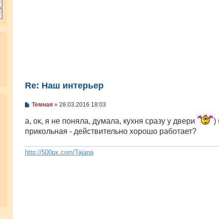
Re: Наш интерьер
С
Темная
»
28.03.2016 18:03
о
о
а, ок, я не поняла, думала, кухня сразу у двери
)
б
прикольная - действительно хорошо работает?
щ
е
н
и
http://500px.com/Tajana
е