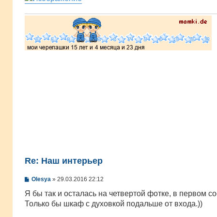
е
Re: Наш интерьер
С
Olesya
»
29.03.2016 22:12
о
о
Я бы так и осталась на четвертой фотке, в первом с
б
Только бы шкаф с духовкой подальше от входа.))
щ
е