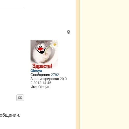
В
е
р
н
у
т
ь
с
я
Olesya
к
Сообщения:
2792
н
Зарегистрирован:
20.0
а
2.2013 14:46
Имя:
Olesya
ч
а
л
у
ообщении.