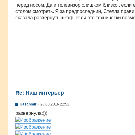
е
перед носом. Да и телевизор слишком близко , если 
н
столом смотреть. Я за предпоследний, Стелла прав
и
е
сказала развернуть шкаф, если это технически возм
Re: Наш интерьер
С
Kaschmir
»
28.03.2016 22:52
о
о
развернула:)))
б
щ
е
н
и