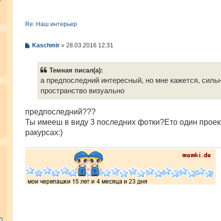
Re: Наш интерьер
С
Kaschmir
»
28.03.2016 12:31
о
о
б
Темная писал(а):
щ
е
а предпоследний интересный, но мне кажется, силь
н
пространство визуально
и
е
предпоследний???
Ты имееш в виду 3 последних фотки?Ето один проек
ракурсах:)
.