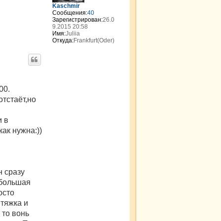
я
Kaschmir
к
Сообщения:
40
Зарегистрирован:
26.0
н
9.2015 20:58
а
Имя:
Juliia
ч
Откуда:
Frankfurt(Oder)
а
л
у
00.
отстаёт,но
и в
как нужна:))
н сразу
 большая
осто
ытяжка и
 то вонь