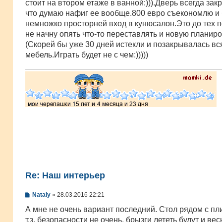
стоит на втором етаже в ванной:))).Дверь всегда за
что думаю нафиг ее вообще.800 евро съекономлю и 
немножко просторней вход в кунюсалон.Это до тех п
не начну опять что-то переставлять и новую планиро
(Скорей бы уже 30 дней истекли и позакрывалась вс
мебель.Играть будет не с чем:)))))
Re: Наш интерьер
С
Nataly
»
28.03.2016 22:21
о
о
А мне не очень вариант последний. Стол рядом с пли
б
т.з. безопасности не очень, брызги лететь будут и вес
щ