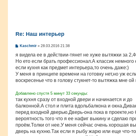
Re: Наш интерьер
С
Kaschmir
»
28.03.2016 21:38
о
о
я видела ее в действии-тянет не хуже вытяжки за 2,4
б
Но ето если брать профессионал.А классик немного 
щ
е
если кухня как предмет интерьера,то очень даже:)
н
У меня в принципе времени на готовку нет,но уж есл
и
е
воскресенье что в голову стукнет-то вытяжка мне ой 
Добавлено спустя 5 минут 33 секунды:
так кухня сразу от входной двери и начинается и до
балконной.А стол и плита вдольбалкона и окна.Дива
перед входной дверью.Дверь-она пока в проекте,но
вероятность того что я ее нафиг выкину и сделаю пр
проём.Толки от нее.У меня сейчас очень хорошая в
дверь на кухню.Так если я рыбу жарю или еще что-то