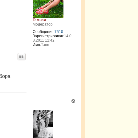
т
ь
с
я
Темная
к
Модератор
н
Сообщения:
7510
а
Зарегистрирован:
14.0
ч
8.2011 12:42
а
Имя:
Таня
л
у
 бора
В
е
р
н
у
т
ь
с