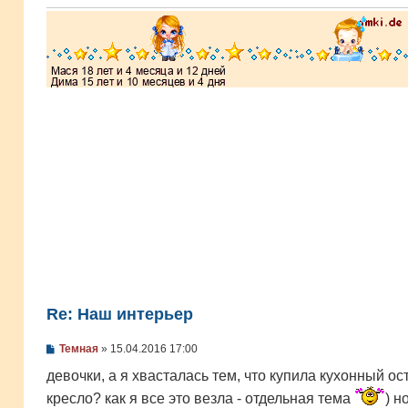
н
и
е
Re: Наш интерьер
С
Темная
»
15.04.2016 17:00
о
о
девочки, а я хвасталась тем, что купила кухонный ос
б
кресло? как я все это везла - отдельная тема
) н
щ