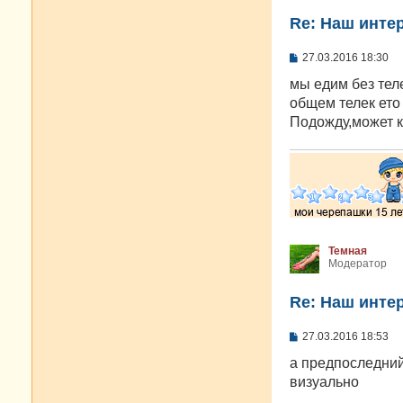
Re: Наш инте
С
27.03.2016 18:30
о
о
мы едим без теле
б
общем телек ето
щ
е
Подожду,может к
н
и
е
Темная
Модератор
Re: Наш инте
С
27.03.2016 18:53
о
о
а предпоследний
б
визуально
щ
е