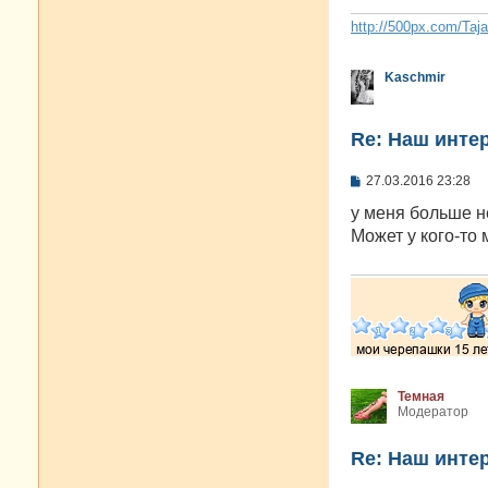
н
и
http://500px.com/Taj
е
Kaschmir
Re: Наш инте
С
27.03.2016 23:28
о
о
у меня больше не
б
Может у кого-то 
щ
е
н
и
е
Темная
Модератор
Re: Наш инте