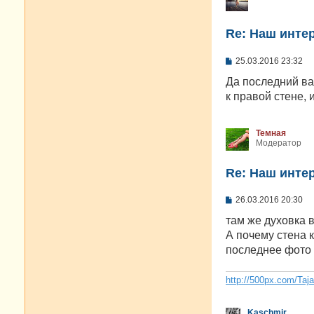
Re: Наш инте
С
25.03.2016 23:32
о
о
Да последний ва
б
к правой стене, 
щ
е
н
и
Темная
е
Модератор
Re: Наш инте
С
26.03.2016 20:30
о
о
там же духовка в
б
А почему стена 
щ
е
последнее фото 
н
и
е
http://500px.com/Taj
Kaschmir