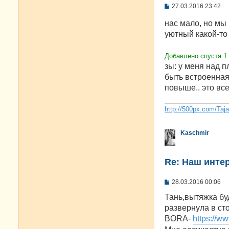
С
27.03.2016 23:42
о
о
нас мало, но мы
б
уютный какой-то
щ
е
н
и
Добавлено спустя 1 
е
зы: у меня над 
быть встроенная 
повыше.. это вс
http://500px.com/Taj
Kaschmir
Re: Наш инте
С
28.03.2016 00:06
о
о
Тань,вытяжка бу
б
развернула в сто
щ
е
BORA-
https://w
н