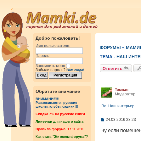
Добро пожаловать!
Имя пользователя:
ФОРУМЫ
«
МАМИ
Пароль:
ТЕМА :
НАШ ИНТЕ
Запомнить меня
Ответить
Забыли пароль?
Вам сюда!!
Темная
Обратите внимание
Модератор
ВНИМАНИЕ!!!
Разыскиваются русские
Re: Наш интерьер
школы, клубы, садики!!!
Cкидка 7% на русские книги
С
24.03.2016 23:23
Линеечки для нашего сайта
о
о
Правила форума. 17.11.2011
ну если помещен
б
Как стать "Жителем форума"?
щ