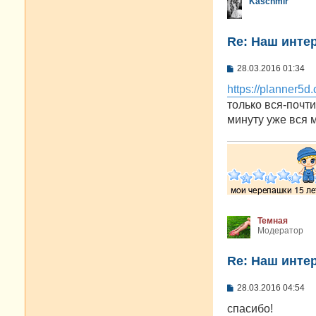
Kaschmir
Re: Наш инте
С
28.03.2016 01:34
о
о
https://planner5d.
б
только вся-почт
щ
е
минуту уже вся 
н
и
е
Темная
Модератор
Re: Наш инте
С
28.03.2016 04:54
о
о
спасибо!