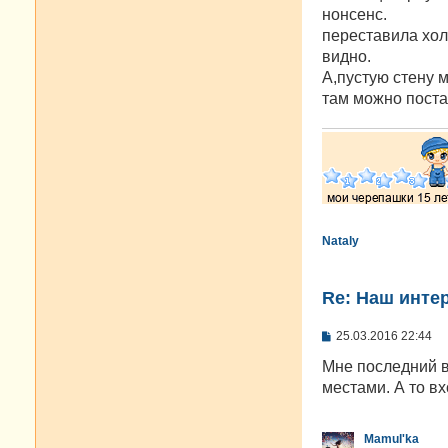
нонсенс.
переставила хол
видно.
А,пустую стену м
там можно поста
Nataly
Re: Наш инте
С
25.03.2016 22:44
о
о
Мне последний в
б
местами. А то в
щ
е
н
и
Mamul'ka
е