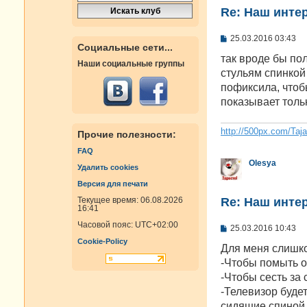
Re: Наш инте
С
25.03.2016 03:43
Социальные сети...
о
о
так вроде бы пол
Наши социальные группы
б
стульям спинкой 
щ
е
пофиксила, чтоб
н
показывает тольк
и
е
http://500px.com/Taj
Прочие полезности:
FAQ
Olesya
Удалить cookies
Версия для печати
Re: Наш инте
Текущее время: 06.08.2026
16:41
Часовой пояс:
UTC+02:00
С
25.03.2016 10:43
о
Cookie-Policy
о
Для меня слишко
б
-Чтобы помыть о
щ
е
-Чтобы сесть за 
н
-Телевизор буде
и
е
сидящие спиной к