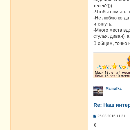
телек?)))
-Чтобы помыть п
-Не люблю когда 
и тянуть.
-Много места вд
стулья, диван), 
В общем, точно 
Mamul'ka
Re: Наш инте
С
25.03.2016 11:21
о
о
))
б