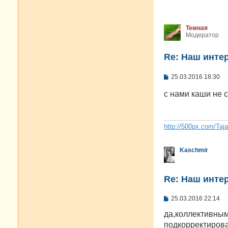
щ
е
н
и
Темная
е
Модератор
Re: Наш инте
С
25.03.2016 18:30
о
о
с нами каши не
б
щ
е
н
и
http://500px.com/Taj
е
Kaschmir
Re: Наш инте
С
25.03.2016 22:14
о
о
да,коллективным
б
подкорректировал
щ