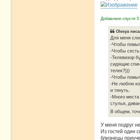
е
н
и
е
Добавлено спустя 3
Olesya писа
Для меня сли
-Чтобы помыт
-Чтобы сесть
-Телевизор б
сидящие спино
телек?)))
-Чтобы помыт
-Не люблю ко
и тянуть.
-Много места
стулья, диван
В общем, точ
У меня подруг не
Из гостей один с
близнецы приуче