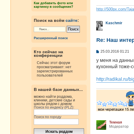
е
Как добавить фото или
н
картинку в сообщение?
и
http://500px.com/Taj
е
Поиск на всём
сайте
:
Kaschmir
Расширенный поиск
Re: Наш инте
С
25.03.2016 01:21
Кто сейчас на
конференции
о
о
у меня на данны
Сейчас этот форум
б
кухонный тоже-с
просматривают: нет
щ
зарегистрированных
е
пользователей
н
http://radikal.r
и
е
В нашей базе данных...
можно найти роддома,
клиники, детские сады и
школы рядом с домом
Поиск по индексу (PLZ):
Поиск по городу
Темная
Модератор