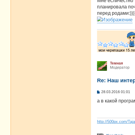
Мне есличестно 
и
е
планировала поч
перед родами:)))))
Темная
Модератор
Re: Наш инте
С
28.03.2016 01:01
о
о
а в какой прогр
б
щ
е
н
и
http://500px.com/Taj
е