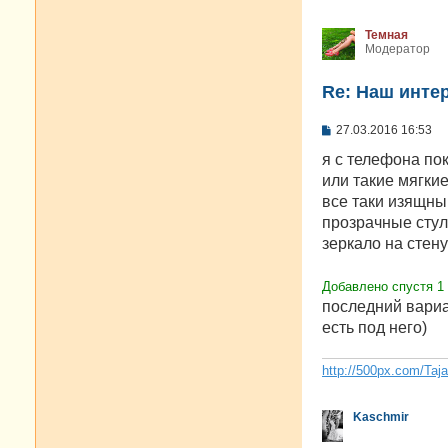
Темная
Модератор
Re: Наш инте
С
27.03.2016 16:53
о
о
я с телефона пок
б
или такие мягки
щ
е
все таки изящный
н
прозрачные стул
и
е
зеркало на стену
Добавлено спустя 1 
последний вариа
есть под него)
http://500px.com/Taj
Kaschmir