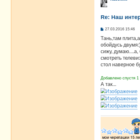
Re: Наш инте
С
27.03.2016 15:46
о
о
Тань,там плита,а
б
обойдусь двумя:
щ
е
сижу, думаю....а
н
смотреть телеви
и
е
стол наверное бу
Добавлено спустя 1 
А так...