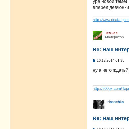
ура новой теме!
вперёд девчонки!
http://www.rinata.guet
Темная
Модератор
Re: Наш инте
С
16.12.2014 01:35
о
о
ну а чего ждать
б
щ
е
н
и
http://500px.com/Taj
е
rinaschka
Re: Наш инте