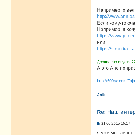
е
н
Например, о вели
и
е
http://www.annies
Если кому-то оч
Например, я хочу
https://www.pint
или
https://s-media-c
Добавлено спустя 2
А это Ане понра
http://500px.com/Taj
Anik
Re: Наш инте
С
21.06.2015 15:17
о
о
я уже мысленно 