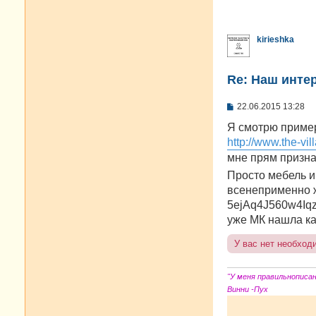
щ
е
н
и
kirieshka
е
Re: Наш инте
С
22.06.2015 13:28
о
о
Я смотрю пример
б
http://www.the-vil
щ
е
мне прям признат
н
Просто мебель и 
и
е
всенеприменно ж
5ejAq4J560w4Iqz
уже МК нашла ка
У вас нет необход
"У меня правильнописа
Винни -Пух