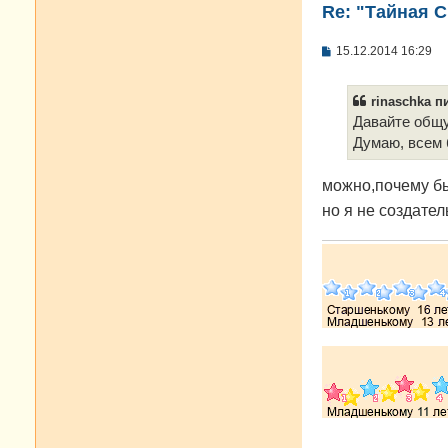
Re: "Тайная 
С
15.12.2014 16:29
о
о
б
rinaschka пи
щ
е
Давайте общу
н
Думаю, всем 
и
е
можно,почему бы
но я не создател