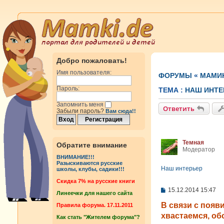
Добро пожаловать!
Имя пользователя:
ФОРУМЫ
«
МАМИ
Пароль:
ТЕМА :
НАШ ИНТЕ
Запомнить меня
Ответить
Забыли пароль?
Вам сюда!!
Темная
Обратите внимание
Модератор
ВНИМАНИЕ!!!
Разыскиваются русские
Наш интерьер
школы, клубы, садики!!!
Cкидка 7% на русские книги
С
15.12.2014 15:47
Линеечки для нашего сайта
о
о
В связи с поя
Правила форума. 17.11.2011
б
хвастаемся, о
Как стать "Жителем форума"?
щ