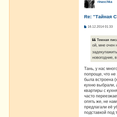
rinaschka
Re: "Тайная 
С
16.12.2014 01:33
о
о
б
Темная писа
щ
е
ой, мне очен 
н
задекупажить
и
е
новогодние, 
Тань, у нас мног
попроще, что не 
была встроена (х
кухню выбрали, 
квартиры с кухня
часто переезжае
опять же, не на
предлагали её у
подставкой под 