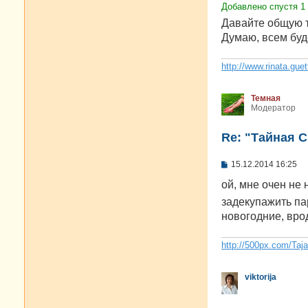
е
Добавлено спустя 1 
н
и
Давайте общую т
е
Думаю, всем буде
http://www.rinata.guet
Темная
Модератор
Re: "Тайная 
С
15.12.2014 16:25
о
о
ой, мне очен не 
б
задекупажить п
щ
е
новогодние, вро
н
и
е
http://500px.com/Taj
viktorija