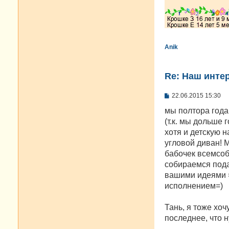
Anik
Re: Наш инте
С
22.06.2015 15:30
о
о
мы полтора года 
б
(т.к. мы дольше г
щ
е
хотя и детскую н
н
угловой диван! 
и
е
бабочек всемсоби
собираемся пода
вашими идеями =
исполнением=)
Тань, я тоже хо
последнее, что н