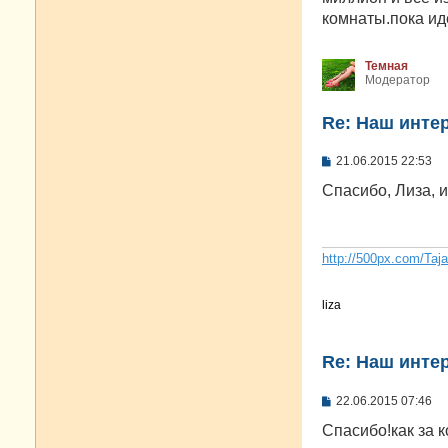
щ
е
комнаты.пока ид
н
и
е
Темная
Модератор
Re: Наш инте
С
21.06.2015 22:53
о
о
Спасибо, Лиза, 
б
щ
е
н
и
http://500px.com/Taj
е
liza
Re: Наш инте
С
22.06.2015 07:46
о
о
Спасибо!как за 
б