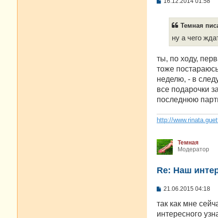
С
16.12.2014 01:58
о
о
б
Темная писа
щ
е
ну а чего жд
н
и
е
ты, по ходу, пер
тоже постараюсь,
неделю, - в сле
все подарочки за
последнюю парт
http://www.rinata.guet
Темная
Модератор
Re: Наш инте
С
21.06.2015 04:18
о
о
так как мне сейч
б
интересного узн
щ