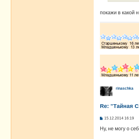
покажи в какой 
rinaschka
Re: "Тайная 
С
15.12.2014 16:19
о
о
Ну, не могу о се
б
щ