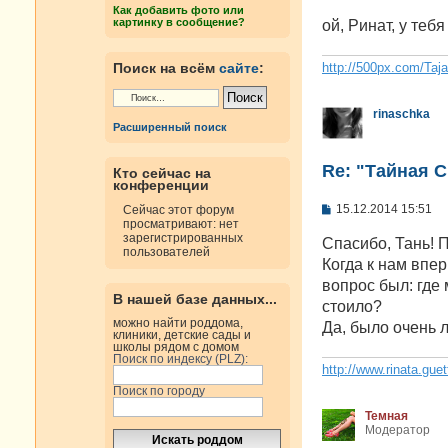
е
Как добавить фото или
н
картинку в сообщение?
ой, Ринат, у теб
и
е
http://500px.com/Taj
Поиск на всём
сайте
:
rinaschka
Расширенный поиск
Re: "Тайная 
Кто сейчас на
конференции
С
15.12.2014 15:51
Сейчас этот форум
о
просматривают: нет
о
зарегистрированных
Спасибо, Тань! 
б
пользователей
Когда к нам впе
щ
е
вопрос был: где
н
В нашей базе данных...
стоило?
и
е
можно найти роддома,
Да, было очень л
клиники, детские сады и
школы рядом с домом
Поиск по индексу (PLZ):
http://www.rinata.guet
Поиск по городу
Темная
Модератор