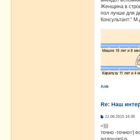
Женщина в строи
пол лучше для де
Консультант:" М
Anik
Re: Наш инте
С
22.06.2015 16:36
о
о
=)))
б
точно -точно=) 
щ
е
подошло!-р