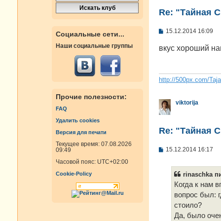
Re: "Тайная 
С
15.12.2014 16:09
Социальные сети...
о
о
Наши социальные группы
вкус хороший н
б
щ
е
н
и
http://500px.com/Taj
е
Прочие полезности:
viktorija
FAQ
Удалить cookies
Re: "Тайная 
Версия для печати
Текущее время: 07.08.2026
С
15.12.2014 16:17
09:49
о
Часовой пояс:
UTC+02:00
о
б
rinaschka пи
Cookie-Policy
щ
е
Когда к нам 
н
вопрос был: 
и
е
стоило?
Да, было очен