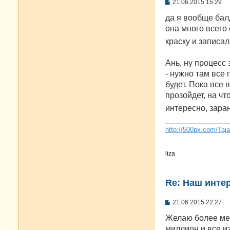
С
21.06.2015 15:29
о
о
да я вообще бал
б
она много всего
щ
е
краску и записа
н
и
е
Ань, ну процесс 
- нужно там все 
будет. Пока все 
прозойдет, на чт
интересно, зара
http://500px.com/Taj
liza
Re: Наш инте
С
21.06.2015 22:27
о
о
Желаю более мен
б
миллион и все и