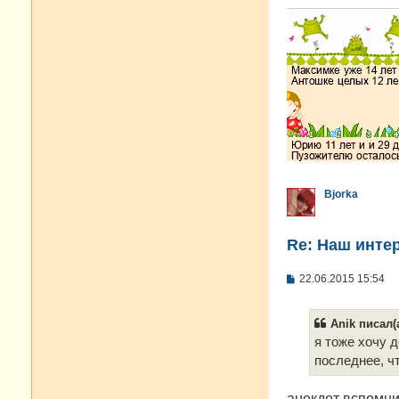
Bjorka
Re: Наш инте
С
22.06.2015 15:54
о
о
б
Anik писал(а
щ
е
я тоже хочу 
н
последнее, ч
и
е
анекдот вспомни