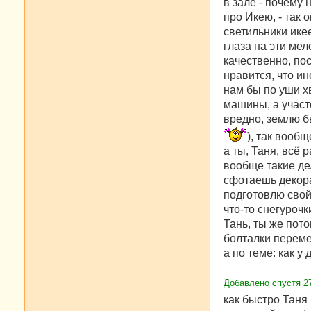
в зале - почему н
про Икею, - так 
светильники икее
глаза на эти мел
качественно, пос
нравится, что ин
нам бы по уши хв
машины, а участ
вредно, землю бы
), так вообщ
а ты, Таня, всё 
вообще такие де
сфотаешь декорац
подготовлю свой 
что-то снегурочк
Тань, ты же пото
болталки перем
а по теме: как у
Добавлено спустя 2
как быстро Таня