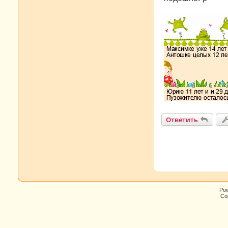
н
и
е
Ответить
Po
Cop