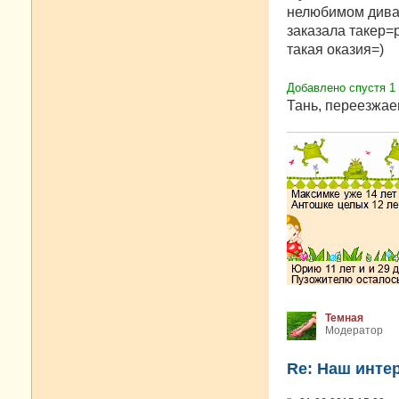
б
нелюбимом диван
щ
е
заказала такер=р
н
такая оказия=)
и
е
Добавлено спустя 1 
Тань, переезжае
Темная
Модератор
Re: Наш инте