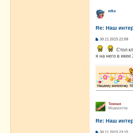
wika
Re: Наш инте
С
30.11.2015 22:09
о
о
Стол кл
б
щ
я на него в икее
е
н
и
е
-------------------------------
Темная
Модератор
Re: Наш инте
С
30.11.2015 23:15