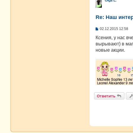
Olga L.
Re: Наш инте
С
02.12.2015 12:58
о
о
Ксения, у нас вч
б
вырывают) в мага
щ
е
новые акции.
н
и
е
Ответить