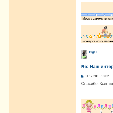
Olga L.
Re: Наш инте
С
01.12.2015 13:02
о
о
Спасибо, Ксения
б
щ
е
н
и
е