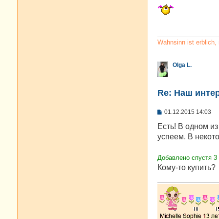
о
о
б
щ
е
н
и
Wahnsinn ist erblich
е
Olga L.
Re: Наш инте
С
01.12.2015 14:03
о
о
Есть! В одном и
б
успеем. В некот
щ
е
н
Добавлено спустя 3 
и
е
Кому-то купить?