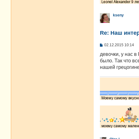
kseny
Re: Наш инте
С
02.12.2015 10:14
о
о
девочки, у нас в
б
было. Так что вс
щ
е
нашей грецогине
н
и
е