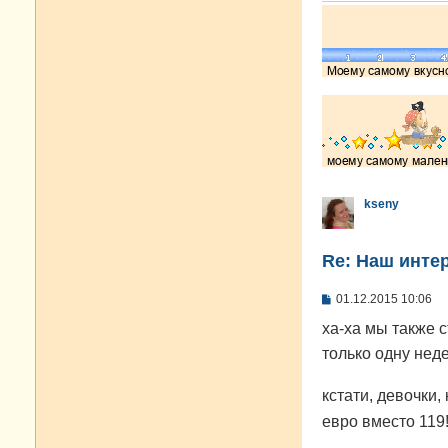
kseny
Re: Наш инте
С
01.12.2015 10:06
о
о
ха-ха мы также с
б
только одну нед
щ
е
н
кстати, девочки,
и
е
евро вместо 119