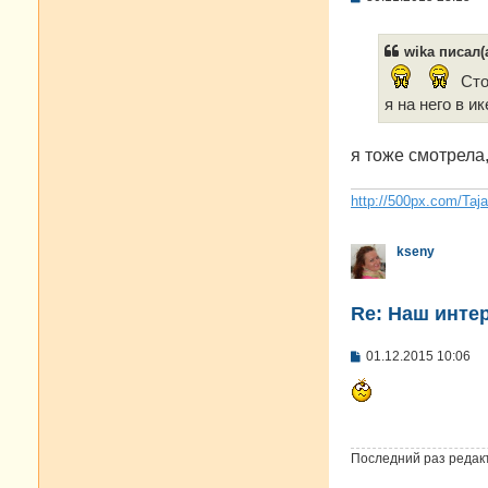
о
о
б
wika писал(а
щ
е
Сто
н
и
я на него в и
е
я тоже смотрела,
http://500px.com/Taj
kseny
Re: Наш инте
С
01.12.2015 10:06
о
о
б
щ
е
н
Последний раз редак
и
е