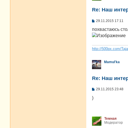
Re: Наш инте
С
29.11.2015 17:11
о
о
похвастаюсь сто
б
щ
е
н
и
http://500px.com/Taj
е
Mamul'ka
Re: Наш инте
С
29.11.2015 23:48
о
о
)
б
щ
е
н
и
Темная
е
Модератор