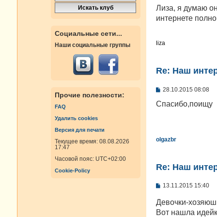
о
Лиза, я думаю он
б
интернете полно
щ
е
Социальные сети...
н
и
liza
Наши социальные группы
е
Re: Наш инте
С
28.10.2015 08:08
Прочие полезности:
о
о
Спасибо,поищу
FAQ
б
щ
Удалить cookies
е
н
Версия для печати
и
olgazbr
Текущее время: 08.08.2026
е
17:47
Часовой пояс:
UTC+02:00
Re: Наш инте
Cookie-Policy
С
13.11.2015 15:40
о
о
Девочки-хозяюшки
б
Вот нашла идейк
щ