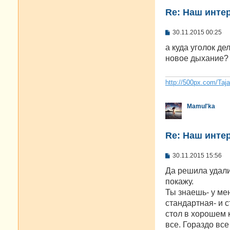
Re: Наш инте
С
30.11.2015 00:25
о
о
а куда уголок де
б
новое дыхание? 
щ
е
н
и
http://500px.com/Taj
е
Mamul'ka
Re: Наш инте
С
30.11.2015 15:56
о
о
Да решила удали
б
покажу.
щ
е
Ты знаешь- у ме
н
стандартная- и с
и
е
стол в хорошем 
все. Гораздо все