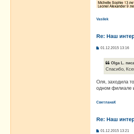
Vasilek
Re: Наш инте
С
01.12.2015 13:16
о
о
б
Olga L. писа
щ
е
Спасибо, Ксе
н
и
е
Оля, заходила то
одном филиале и
СветланаК
Re: Наш инте
С
01.12.2015 13:21