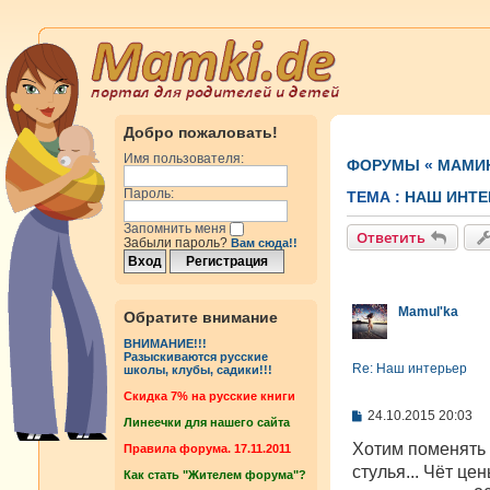
Добро пожаловать!
Имя пользователя:
ФОРУМЫ
«
МАМИ
Пароль:
ТЕМА :
НАШ ИНТЕ
Запомнить меня
Ответить
Забыли пароль?
Вам сюда!!
Mamul'ka
Обратите внимание
ВНИМАНИЕ!!!
Разыскиваются русские
Re: Наш интерьер
школы, клубы, садики!!!
Cкидка 7% на русские книги
С
24.10.2015 20:03
Линеечки для нашего сайта
о
о
Хотим поменять ч
Правила форума. 17.11.2011
б
стулья... Чёт це
Как стать "Жителем форума"?
щ