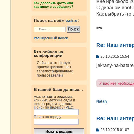
е
мне нра около 20
Как добавить фото или
н
картинку в сообщение?
С диваном вообще
и
е
Как выбрать -то в
Поиск на всём
сайте
:
liza
Расширенный поиск
Re: Наш инте
Кто сейчас на
конференции
С
25.10.2015 15:54
о
Сейчас этот форум
о
jekrany-na-batare
просматривают: нет
б
зарегистрированных
щ
пользователей
е
н
У вас нет необход
и
В нашей базе данных...
е
можно найти роддома,
клиники, детские сады и
Nataly
школы рядом с домом
Поиск по индексу (PLZ):
Поиск по городу
Re: Наш инте
С
28.10.2015 01:07
о