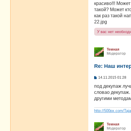
е
красиво!!! Может
н
такой? Может кто
и
е
как раз такой на
22.jpg
У вас нет необход
Темная
Модератор
Re: Наш инте
С
14.11.2015 01:28
о
о
под декупаж луч
б
словао декупаж.
щ
е
другими метода
н
и
е
http://500px.com/Taj
Темная
Модератор