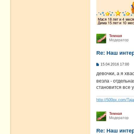
и
е
Темная
Модератор
Re: Наш инте
С
15.04.2016 17:00
о
о
девочки, а я хва
б
везла - отдельн
щ
е
становится все 
н
и
е
http://500px.com/Taj
Темная
Модератор
Re: Наш инте