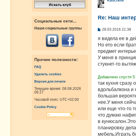
Kaschmir
Re: Наш инте
Социальные сети...
Наши социальные группы
С
28.03.2016 21:38
о
о
я видела ее в де
б
Но ето если брат
щ
е
предмет интерье
н
У меня в принцип
и
Прочие полезности:
е
стукнет-то вытяж
FAQ
Удалить cookies
Добавлено спустя 5
Версия для печати
так кухня сразу 
Текущее время: 08.08.2026
вдольбалкона и 
06:27
большая вероятн
Часовой пояс:
UTC+02:00
нее.У меня сейч
Cookie-Policy
или еще что-то т
что думаю нафиг
в кунюсалон.Это 
планировку дела
мебель.Играть буд