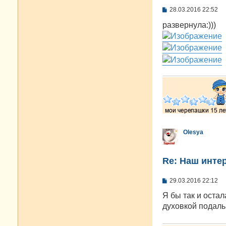
С
28.03.2016 22:52
о
о
развернула:)))
б
щ
е
н
и
е
Olesya
Re: Наш инте
С
29.03.2016 22:12
о
о
Я бы так и оста
б
духовкой подаль
щ
е
н