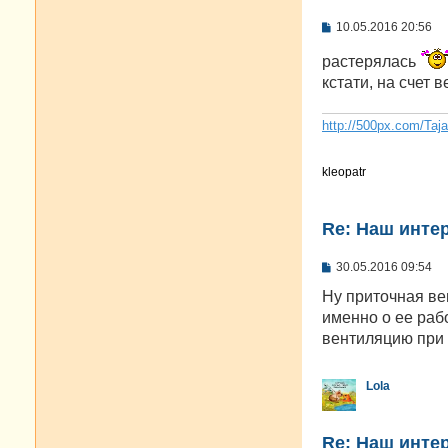
С
10.05.2016 20:56
о
о
растерялась
б
кстати, на счет 
щ
е
н
и
http://500px.com/Taj
е
kleopatr
Re: Наш инте
С
30.05.2016 09:54
о
о
Ну приточная ве
б
именно о ее раб
щ
е
вентиляцию при
н
и
е
Lola
Re: Наш инте