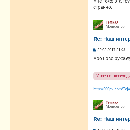
о
мне тоже эта тру
б
странно.
щ
е
н
и
Темная
е
Модератор
Re: Наш инте
С
20.02.2017 21:03
о
о
мое нове рукобл
б
щ
е
н
У вас нет необход
и
е
http://500px.com/Taj
Темная
Модератор
Re: Наш инте
С