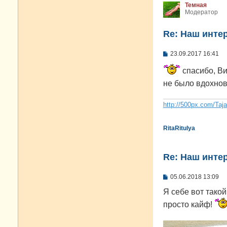
Темная
Модератор
Re: Наш инте
С
23.09.2017 16:41
о
о
спасибо, Ви
б
щ
не было вдохнов
е
н
и
http://500px.com/Taj
е
RitaRitulya
Re: Наш инте
С
05.06.2018 13:09
о
о
Я себе вот тако
б
просто кайф!
щ
е
н
и