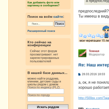
е
а предпослед
Как добавить фото или
н
картинку в сообщение?
и
е
предпоследний?
Ты имееш в виду
Поиск на всём
сайте
:
Расширенный поиск
Кто сейчас на
конференции
Темная
Сейчас этот форум
Модератор
просматривают: нет
зарегистрированных
пользователей
Re: Наш инте
В нашей базе данных...
С
28.03.2016 18:03
о
можно найти роддома,
о
клиники, детские сады и
а, ок, я не поня
б
школы рядом с домом
хорошо работае
Поиск по индексу (PLZ):
щ
е
н
Поиск по городу
и
http://500px.com/Taj
е