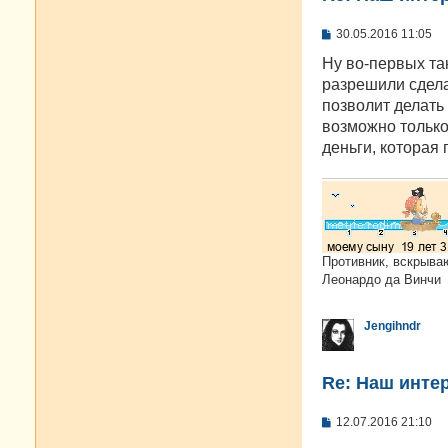
С
30.05.2016 11:05
о
о
Ну во-первых так
б
разрешили сдела
щ
е
позволит делать 
н
возможно только
и
е
деньги, которая 
Противник, вскрыва
Леонардо да Винчи
Jengihndr
Re: Наш инте
С
12.07.2016 21:10
о