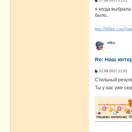
17.08.2017 15:21
о
о
я когда выбрала 
б
было..
щ
е
н
и
http://500px.com/Taj
е
wika
Re: Наш инте
С
22.09.2017 11:02
о
о
Стильный резуль
б
щ
Ты у нас уже ск
е
н
и
е
-------------------------------