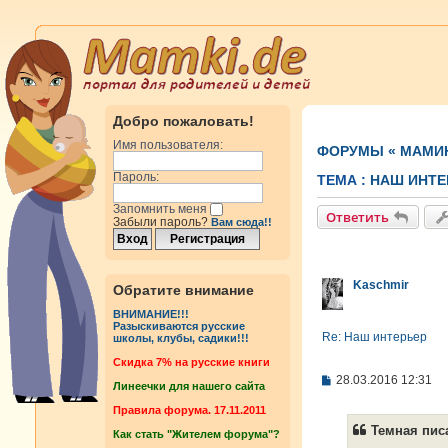
Добро пожаловать!
Имя пользователя:
ФОРУМЫ
«
МАМИ
Пароль:
ТЕМА :
НАШ ИНТЕ
Запомнить меня
Ответить
Забыли пароль?
Вам сюда!!
Kaschmir
Обратите внимание
ВНИМАНИЕ!!!
Разыскиваются русские
Re: Наш интерьер
школы, клубы, садики!!!
Cкидка 7% на русские книги
С
28.03.2016 12:31
Линеечки для нашего сайта
о
о
Правила форума. 17.11.2011
б
Темная писа
Как стать "Жителем форума"?
щ