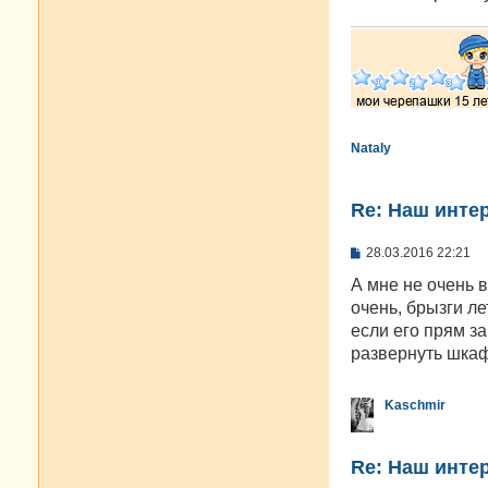
Nataly
Re: Наш инте
С
28.03.2016 22:21
о
о
А мне не очень в
б
очень, брызги ле
щ
е
если его прям з
н
развернуть шкаф
и
е
Kaschmir
Re: Наш инте