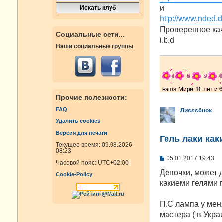
е
и
н
http://www.nded.d
и
е
Проверенное кач
Социальные сети...
i.b.d
Наши социальные группы
Прочие полезности:
FAQ
Лиsssёнок
Удалить cookies
Версия для печати
Гель лаки как
Текущее время: 09.08.2026
08:23
С
05.01.2017 19:43
Часовой пояс:
UTC+02:00
о
о
Девочки, может 
Cookie-Policy
б
какиеми гелями 
щ
е
н
П.С лампа у мен
и
е
мастера ( в Укра