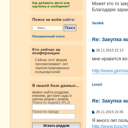
н
Может кто то зак
Как добавить фото или
и
картинку в сообщение?
е
Благодарю заран
Поиск на всём
сайте
:
Vasilek
Расширенный поиск
Re: Закупка м
Кто сейчас на
С
26.11.2015 22:13
конференции
о
о
мне нравится вот
Сейчас этот форум
б
просматривают: нет
щ
зарегистрированных
е
http://www.germa
пользователей
н
и
е
LenaS
В нашей базе данных...
можно найти роддома,
клиники, детские сады и
школы рядом с домом
Re: Закупка м
Поиск по индексу (PLZ):
С
Поиск по городу
26.11.2015 23:35
о
о
Я много лет пол
б
http://www.busch
щ