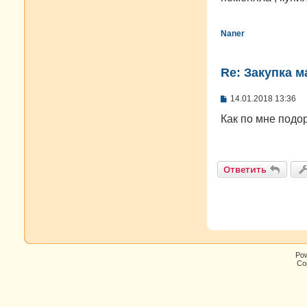
щ
е
н
и
Naner
е
Re: Закупка м
С
14.01.2018 13:36
о
о
Как по мне подо
б
щ
е
н
и
Ответить
е
Po
Cop