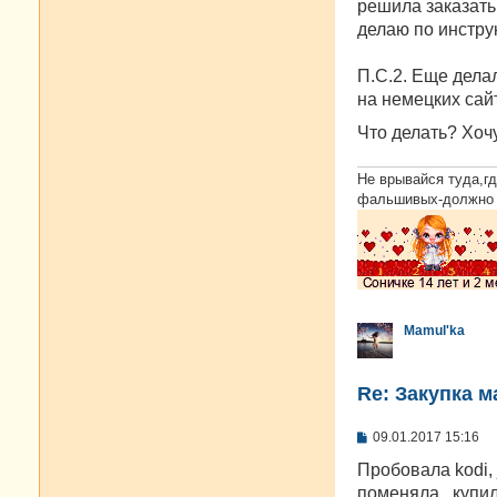
решила заказать 
делаю по инструк
П.С.2. Еще дела
на немецких сайт
Что делать? Хоч
Не врывайся туда,гд
фальшивых-должно б
Mamul'ka
Re: Закупка м
С
09.01.2017 15:16
о
о
Пробовала kodi, 
б
поменяла , купил