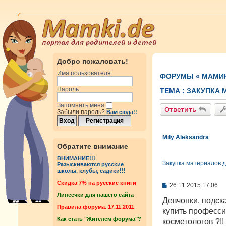
Добро пожаловать!
Имя пользователя:
ФОРУМЫ
«
МАМИ
Пароль:
ТЕМА :
ЗАКУПКА 
Запомнить меня
Ответить
Забыли пароль?
Вам сюда!!
Mily Aleksandra
Обратите внимание
ВНИМАНИЕ!!!
Закупка материалов д
Разыскиваются русские
школы, клубы, садики!!!
Cкидка 7% на русские книги
С
26.11.2015 17:06
о
Линеечки для нашего сайта
о
Девчонки, подск
б
Правила форума. 17.11.2011
купить професси
щ
Как стать "Жителем форума"?
е
косметологов ?!!