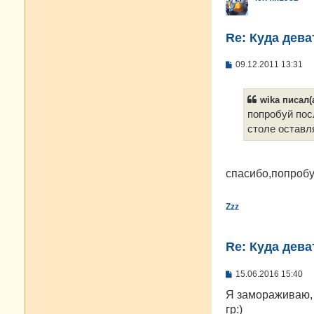
Re: Куда дева
С
09.12.2011 13:31
о
о
б
wika писал(а
щ
е
попробуй пос
н
столе остав
и
е
спасибо,попроб
Zzz
Re: Куда дева
С
15.06.2016 15:40
о
о
Я замораживаю, 
б
гр:)
щ