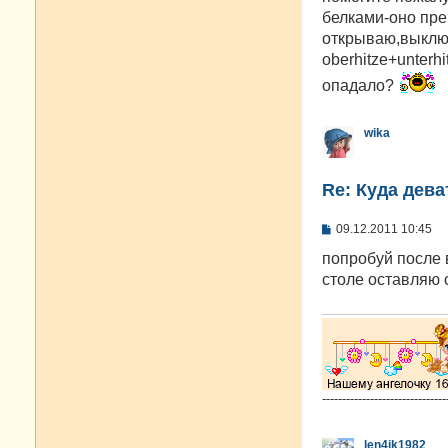
б
белками-оно пре
щ
е
открываю,выключ
н
oberhitze+unter
и
е
опадало?
wika
Re: Куда дева
С
09.12.2011 10:45
о
о
попробуй после 
б
столе оставляю 
щ
е
н
и
е
-------------------------------
len4ik1982