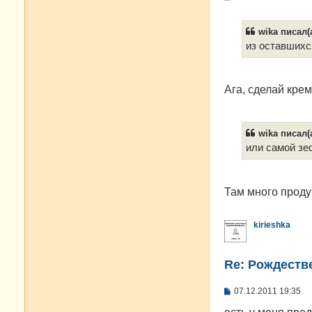
о
о
б
wika писал(а
щ
е
из оставшихс
н
и
е
Ага, сделай крем
wika писал(а
или самой зе
Там много продук
kirieshka
Re: Рождестве
С
07.12.2011 19:35
о
о