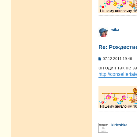
-------------------------------
wika
Re: Рождестве
С
07.12.2011 19:46
о
о
он один так не 
б
http://conselleria
щ
е
н
и
е
-------------------------------
kirieshka