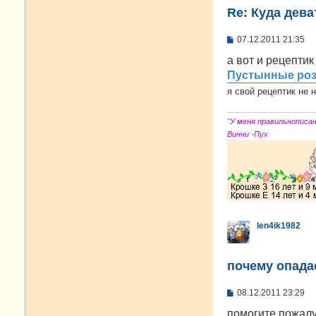
Re: Куда дева
С
07.12.2011 21:35
о
о
а вот и рецептик
б
Пустынные ро
щ
е
я свой рецептик не 
н
и
е
"У меня правильнописа
Винни -Пух
len4ik1982
почему опада
С
08.12.2011 23:29
о
о
помогите пожалу