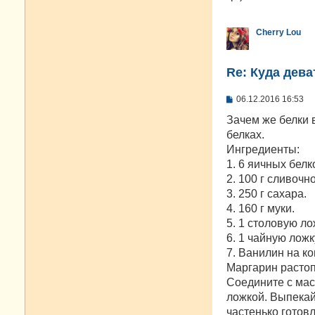
е
н
и
Cherry Lou
е
Re: Куда дева
С
06.12.2016 16:53
о
о
Зачем же белки 
б
белках.
щ
е
Ингредиенты:
н
1. 6 яичных белк
и
е
2. 100 г сливочн
3. 250 г сахара.
4. 160 г муки.
5. 1 столовую ло
6. 1 чайную лож
7. Ванилин на ко
Маргарин растопи
Соедините с мас
ложкой. Выпекай
частенько готов