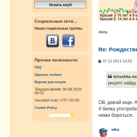
Социальные сети...
Наши социальные группы
Alera
Re: Рождестве
Прочие полезности:
С
07.12.2011 14:52
о
FAQ
о
б
Удалить cookies
kirieshka пи
щ
Версия для печати
е
рецепт найду
н
Текущее время: 06.08.2026
и
09:02
е
Часовой пояс:
UTC+02:00
Ой, давай ищи. А
Cookie-Policy
4 белка употреби
ними бороться.
wika