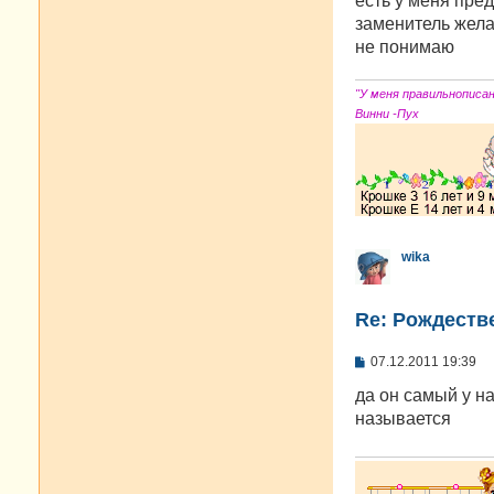
есть у меня пред
б
заменитель жела
щ
е
не понимаю
н
и
е
"У меня правильнописа
Винни -Пух
wika
Re: Рождестве
С
07.12.2011 19:39
о
о
да он самый у н
б
называется
щ
е
н
и
е