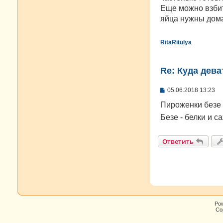
Еще можно взбит
яйца нужны дома
RitaRitulya
Re: Куда дева
С
05.06.2018 13:23
о
о
Пироженки безе 
б
Безе - белки и с
щ
е
н
и
Ответить
е
Po
Cop