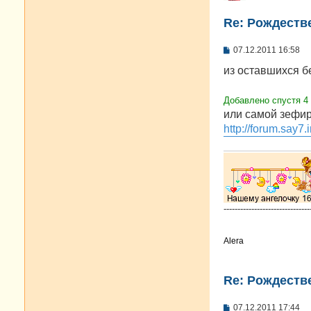
Re: Рождестве
С
07.12.2011 16:58
о
о
из оставшихся б
б
щ
е
Добавлено спустя 4
н
или самой зефир
и
е
http://forum.say7.
-------------------------------
Alera
Re: Рождестве
С
07.12.2011 17:44