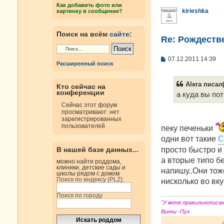
н
Как добавить фото или
и
kirieshka
картинку в сообщение?
е
Поиск на всём
сайте
:
Re: Рождестве
С
07.12.2011 14:39
Расширенный поиск
о
о
б
Alera писал(
Кто сейчас на
щ
конференции
е
а куда вы по
н
Сейчас этот форум
и
просматривают: нет
е
зарегистрированных
пользователей
пеку печеньки
одни вот такие
С
просто быстро и
В нашей базе данных...
а вторые типо б
можно найти роддома,
клиники, детские сады и
напишу..Они тож
школы рядом с домом
Поиск по индексу (PLZ):
нисколько во вк
Поиск по городу
"У меня правильнописа
Винни -Пух