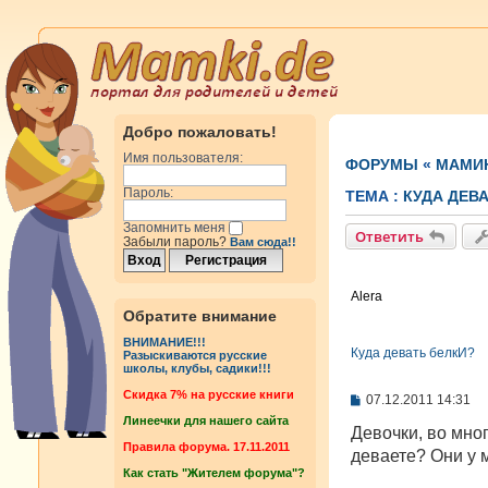
Добро пожаловать!
Имя пользователя:
ФОРУМЫ
«
МАМИ
Пароль:
ТЕМА :
КУДА ДЕВ
Запомнить меня
Ответить
Забыли пароль?
Вам сюда!!
Alera
Обратите внимание
ВНИМАНИЕ!!!
Куда девать белкИ?
Разыскиваются русские
школы, клубы, садики!!!
Cкидка 7% на русские книги
С
07.12.2011 14:31
о
Линеечки для нашего сайта
о
Девочки, во мног
б
Правила форума. 17.11.2011
деваете? Они у 
щ
Как стать "Жителем форума"?
е