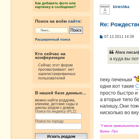
н
Как добавить фото или
и
kirieshka
картинку в сообщение?
е
Поиск на всём
сайте
:
Re: Рождестве
С
07.12.2011 14:39
Расширенный поиск
о
о
б
Alera писал(
Кто сейчас на
щ
конференции
е
а куда вы по
н
Сейчас этот форум
и
просматривают: нет
е
зарегистрированных
пользователей
пеку печеньки
одни вот такие
С
просто быстро и
В нашей базе данных...
а вторые типо б
можно найти роддома,
клиники, детские сады и
напишу..Они тож
школы рядом с домом
Поиск по индексу (PLZ):
нисколько во вк
Поиск по городу
"У меня правильнописа
Винни -Пух