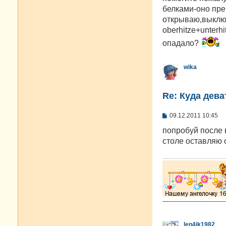
б
белками-оно пре
щ
е
открываю,выключ
н
oberhitze+unter
и
е
опадало?
wika
Re: Куда дева
С
09.12.2011 10:45
о
о
попробуй после 
б
столе оставляю 
щ
е
н
и
е
-------------------------------
len4ik1982