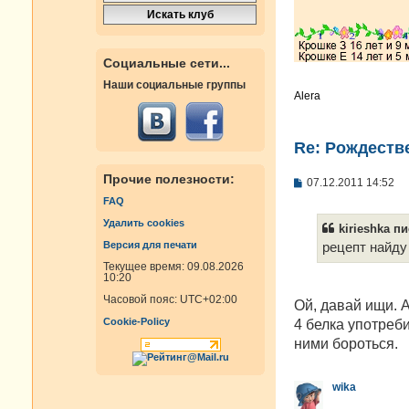
Социальные сети...
Наши социальные группы
Alera
Re: Рождестве
Прочие полезности:
С
07.12.2011 14:52
о
FAQ
о
б
Удалить cookies
kirieshka пи
щ
Версия для печати
е
рецепт найду
н
Текущее время: 09.08.2026
и
10:20
е
Часовой пояс:
UTC+02:00
Ой, давай ищи. А
Cookie-Policy
4 белка употреби
ними бороться.
wika