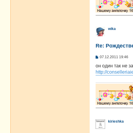
-------------------------------
wika
Re: Рождестве
С
07.12.2011 19:46
о
о
он один так не 
б
http://conselleria
щ
е
н
и
е
-------------------------------
kirieshka