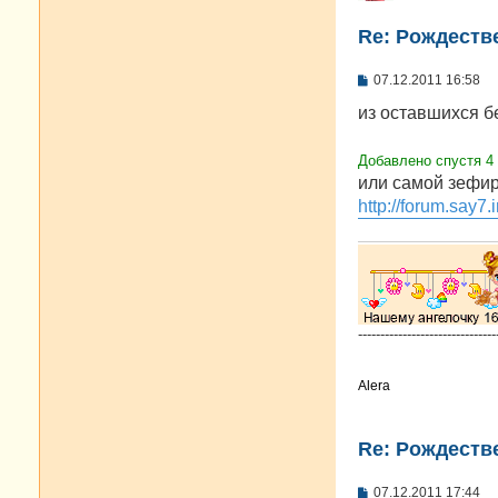
Re: Рождестве
С
07.12.2011 16:58
о
о
из оставшихся б
б
щ
е
Добавлено спустя 4
н
или самой зефир
и
е
http://forum.say7.
-------------------------------
Alera
Re: Рождестве
С
07.12.2011 17:44