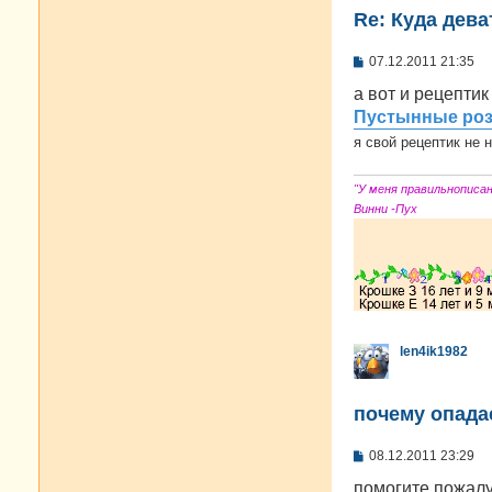
Re: Куда дева
С
07.12.2011 21:35
о
о
а вот и рецептик
б
Пустынные ро
щ
е
я свой рецептик не 
н
и
е
"У меня правильнописа
Винни -Пух
len4ik1982
почему опада
С
08.12.2011 23:29
о
о
помогите пожалу