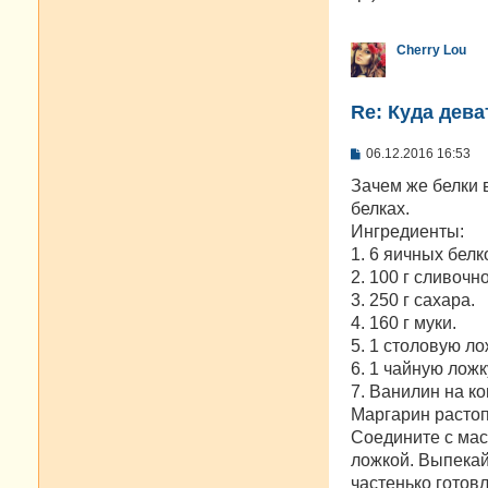
е
н
и
Cherry Lou
е
Re: Куда дева
С
06.12.2016 16:53
о
о
Зачем же белки 
б
белках.
щ
е
Ингредиенты:
н
1. 6 яичных белк
и
е
2. 100 г сливочн
3. 250 г сахара.
4. 160 г муки.
5. 1 столовую ло
6. 1 чайную лож
7. Ванилин на ко
Маргарин растопи
Соедините с мас
ложкой. Выпекай
частенько готов