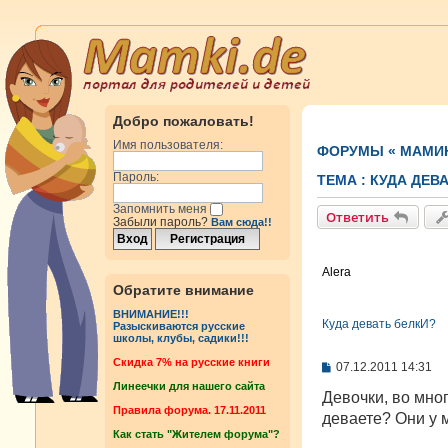
Добро пожаловать!
Имя пользователя:
ФОРУМЫ
«
МАМИ
Пароль:
ТЕМА :
КУДА ДЕВ
Запомнить меня
Ответить
Забыли пароль?
Вам сюда!!
Alera
Обратите внимание
ВНИМАНИЕ!!!
Куда девать белкИ?
Разыскиваются русские
школы, клубы, садики!!!
Cкидка 7% на русские книги
С
07.12.2011 14:31
о
Линеечки для нашего сайта
о
Девочки, во мног
б
Правила форума. 17.11.2011
деваете? Они у 
щ
Как стать "Жителем форума"?
е