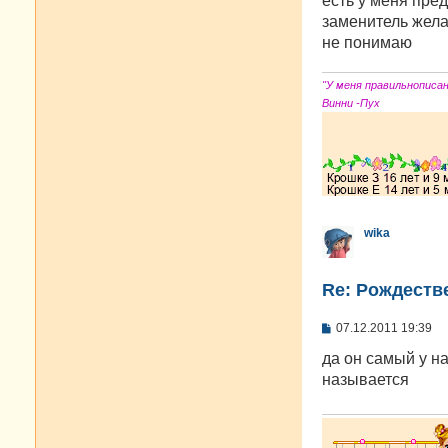
есть у меня пред
б
заменитель жела
щ
е
не понимаю
н
и
е
"У меня правильнописа
Винни -Пух
wika
Re: Рождестве
С
07.12.2011 19:39
о
о
да он самый у н
б
называется
щ
е
н
и
е