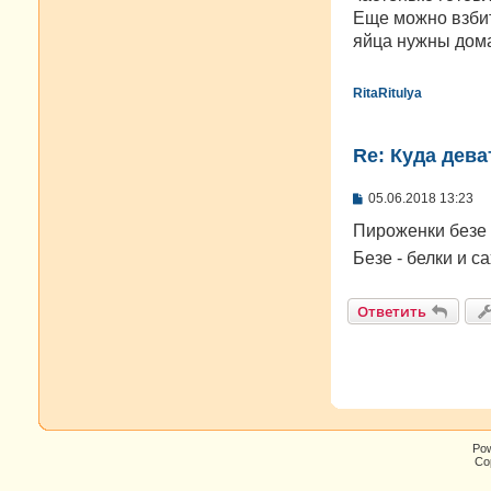
Еще можно взбит
яйца нужны дома
RitaRitulya
Re: Куда дева
С
05.06.2018 13:23
о
о
Пироженки безе 
б
Безе - белки и с
щ
е
н
и
Ответить
е
Po
Cop