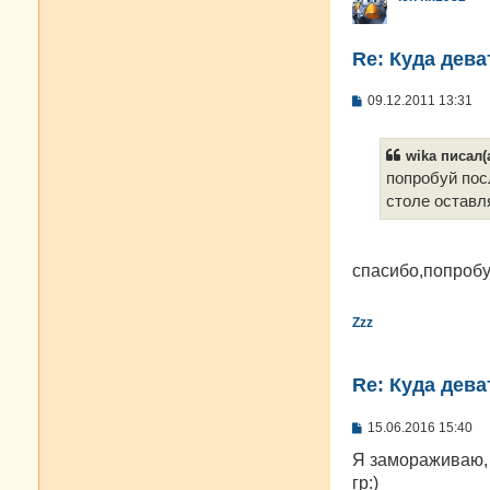
Re: Куда дева
С
09.12.2011 13:31
о
о
б
wika писал(а
щ
е
попробуй пос
н
столе остав
и
е
спасибо,попроб
Zzz
Re: Куда дева
С
15.06.2016 15:40
о
о
Я замораживаю, 
б
гр:)
щ