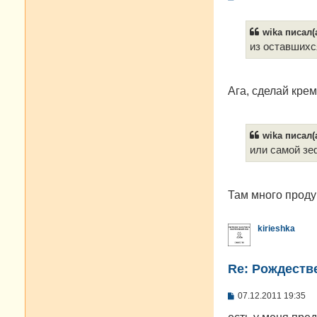
о
о
б
wika писал(а
щ
е
из оставшихс
н
и
е
Ага, сделай крем
wika писал(а
или самой зе
Там много продук
kirieshka
Re: Рождестве
С
07.12.2011 19:35
о
о