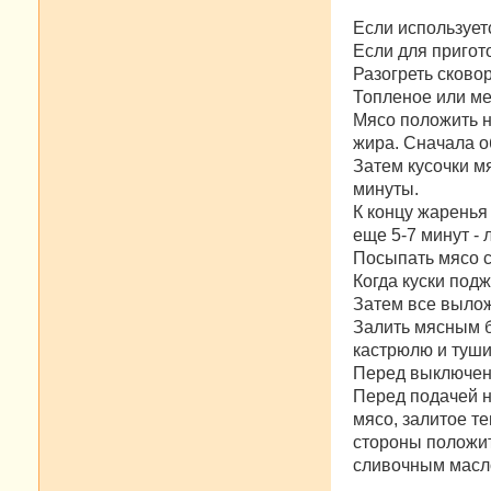
Если используетс
Если для пригот
Разогреть сковор
Топленое или ме
Мясо положить н
жира. Сначала о
Затем кусочки м
минуты.
К концу жаренья
еще 5-7 минут - 
Посыпать мясо с
Когда куски под
Затем все вылож
Залить мясным б
кастрюлю и тушит
Перед выключени
Перед подачей н
мясо, залитое те
стороны положит
сливочным масло