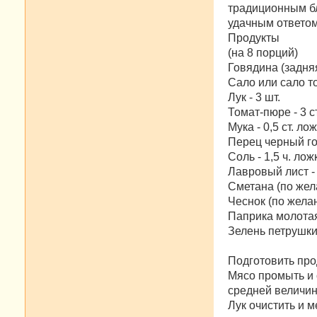
н
традиционным бл
и
е
удачным ответом 
Продукты
(на 8 порций)
Говядина (задняя 
Сало или сало то
Лук - 3 шт.
Томат-пюре - 3 с
Мука - 0,5 ст. ло
Перец черный го
Соль - 1,5 ч. лож
Лавровый лист - 
Сметана (по жела
Чеснок (по желан
Паприка молотая
Зелень петрушки 
Подготовить про
Мясо промыть и 
средней величины
Лук очистить и м