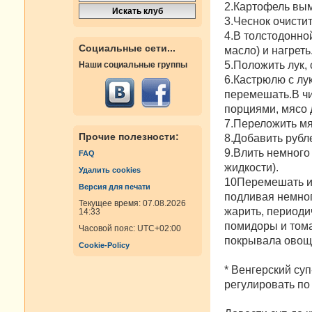
2.Картофель вым
3.Чеснок очисти
4.В толстодонно
Социальные сети...
масло) и нагреть
5.Положить лук, 
Наши социальные группы
6.Кастрюлю с лук
перемешать.В чи
порциями, мясо 
7.Переложить мя
Прочие полезности:
8.Добавить рубл
9.Влить немного
FAQ
жидкости).
Удалить cookies
10Перемешать и 
Версия для печати
подливая немног
Текущее время: 07.08.2026
жарить, периоди
14:33
помидоры и тома
Часовой пояс:
UTC+02:00
покрывала овощ
Cookie-Policy
* Венгерский су
регулировать по