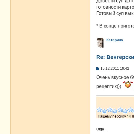
Довести суп до 
готовности карт
Готовый суп вык
* В конце приго
Катарина
Re: Венгерск
С
15.12.2011 19:42
о
о
Очень вкусное бл
б
щ
рецептик)))
е
н
и
е
Olga_