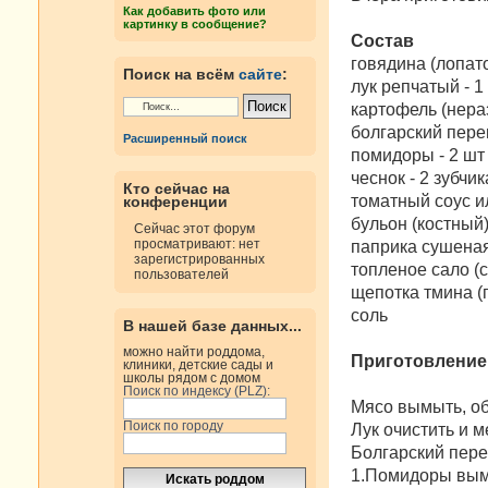
н
Как добавить фото или
и
картинку в сообщение?
е
Состав
говядина (лопато
Поиск на всём
сайте
:
лук репчатый - 1
картофель (нераз
болгарский перец
Расширенный поиск
помидоры - 2 шт
чеснок - 2 зубчик
Кто сейчас на
томатный соус ил
конференции
бульон (костный)
Сейчас этот форум
просматривают: нет
паприка сушеная
зарегистрированных
топленое сало (
пользователей
щепотка тмина (
соль
В нашей базе данных...
можно найти роддома,
Приготовление
клиники, детские сады и
школы рядом с домом
Поиск по индексу (PLZ):
Мясо вымыть, об
Поиск по городу
Лук очистить и м
Болгарский пере
1.Помидоры вымы