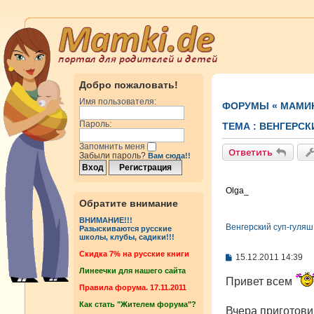
Добро пожаловать!
Имя пользователя:
ФОРУМЫ
«
МАМИ
Пароль:
ТЕМА :
ВЕНГЕРСК
Запомнить меня
Ответить
Забыли пароль?
Вам сюда!!
Olga_
Обратите внимание
ВНИМАНИЕ!!!
Венгерский суп-гуляш
Разыскиваются русские
школы, клубы, садики!!!
Cкидка 7% на русские книги
С
15.12.2011 14:39
о
Линеечки для нашего сайта
о
Привет всем
б
Правила форума. 17.11.2011
щ
Как стать "Жителем форума"?
е
Вчера приготови