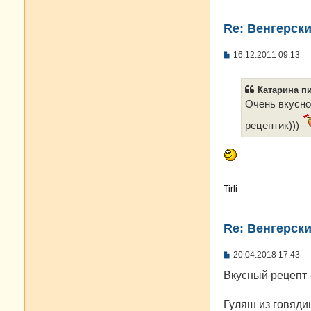
Re: Венгерск
С
16.12.2011 09:13
о
о
б
Катарина пи
щ
е
Очень вкусно
н
и
рецептик)))
е
Tirli
Re: Венгерск
С
20.04.2018 17:43
о
о
Вкусный рецепт 
б
щ
е
Гуляш из говядин