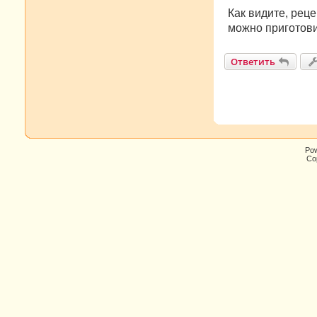
Как видите, реце
можно приготови
Ответить
Po
Cop