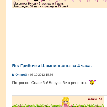
Re: Грибочки Шампиньоны за 4 часа.
С
ОляялО
»
05.10.2012 15:56
о
о
Потрясно! Спасибо! Беру себе в рецепты.
б
щ
е
н
и
е