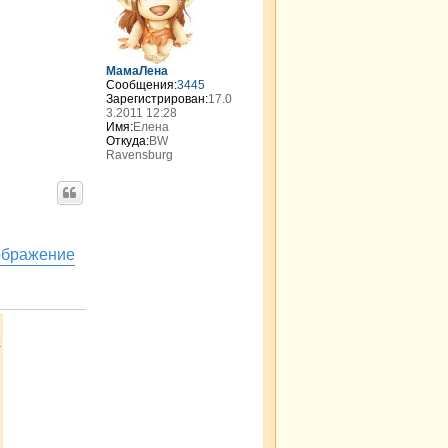
т
ь
с
я
МамаЛена
к
Сообщения:
3445
н
Зарегистрирован:
17.0
а
3.2011 12:28
Имя:
Елена
ч
Откуда:
BW
а
Ravensburg
л
у