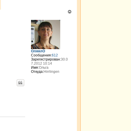
В
е
р
н
у
т
ь
с
я
ОляялО
к
Сообщения:
612
н
Зарегистрирован:
30.0
а
7.2012 10:14
Имя:
Ольга
ч
Откуда:
Hirrlingen
а
л
у