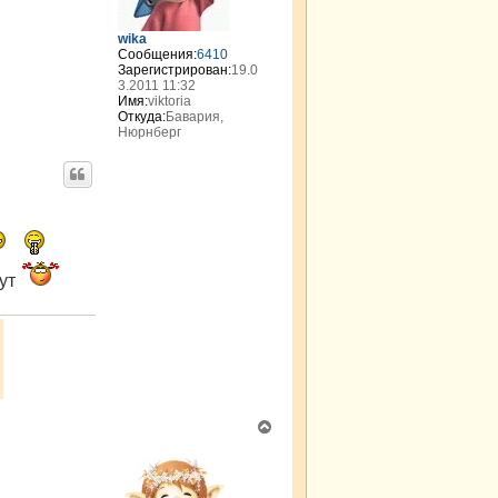
с
я
wika
к
Сообщения:
6410
н
Зарегистрирован:
19.0
а
3.2011 11:32
Имя:
viktoria
ч
Откуда:
Бавария,
а
Нюрнберг
л
у
вут
В
е
р
н
у