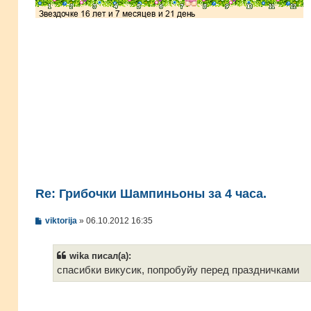
Re: Грибочки Шампиньоны за 4 часа.
С
viktorija
»
06.10.2012 16:35
о
о
б
wika писал(а):
щ
е
спасибки викусик, попробуйу перед праздничками
н
и
е