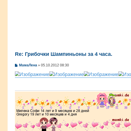
Re: Грибочки Шампиньоны за 4 часа.
С
МамаЛена
»
05.10.2012 08:30
о
о
б
щ
е
н
и
е