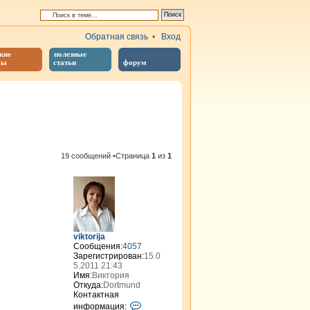
Обратная связь
•
Вход
кие
полезные
бы
статьи
форум
иренный поиск
19 сообщений •Страница
1
из
1
viktorija
Сообщения:
4057
Зарегистрирован:
15.0
5.2011 21:43
Имя:
Виктория
Откуда:
Dortmund
Контактная
К
информация: