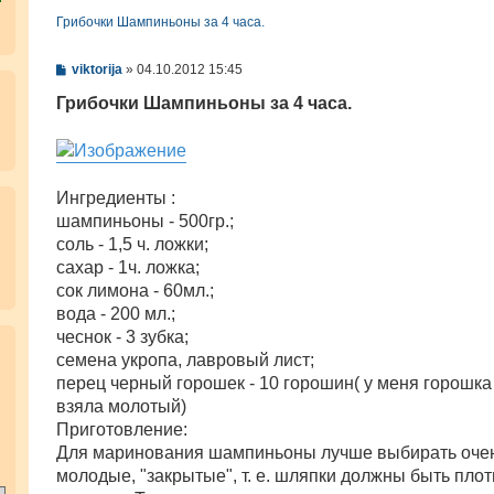
Грибочки Шампиньоны за 4 часа.
С
viktorija
»
04.10.2012 15:45
о
о
Грибочки Шампиньоны за 4 часа.
б
щ
е
н
и
е
Ингредиенты :
шампиньоны - 500гр.;
соль - 1,5 ч. ложки;
сахар - 1ч. ложка;
сок лимона - 60мл.;
вода - 200 мл.;
чеснок - 3 зубка;
.
семена укропа, лавровый лист;
перец черный горошек - 10 горошин( у меня горошка
взяла молотый)
Приготовление:
Для маринования шампиньоны лучше выбирать оче
молодые, "закрытые", т. е. шляпки должны быть пло