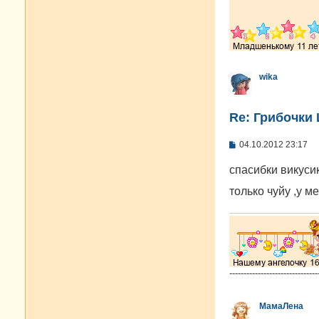
wika
Re: Грибочки
С
04.10.2012 23:17
о
о
спасибки викуси
б
щ
только чуйу ,у 
е
н
и
е
-------------------------------
МамаЛена