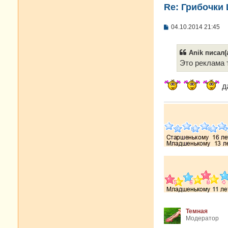
Re: Грибочки
С
04.10.2014 21:45
о
о
б
Anik писал(а
щ
е
Это реклама 
н
и
е
да
Темная
Модератор