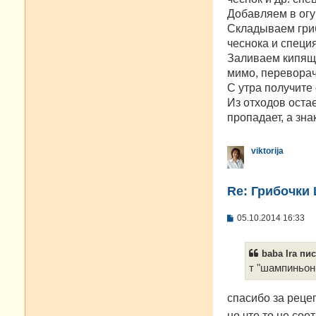
Добaвляем в огу
Складываем гриб
чеснока и специ
Заливаем кипящи
мимо, переворач
С утра получите
Из отходов оста
пропадает, а зн
viktorija
Re: Грибочки
С
05.10.2014 16:33
о
о
б
baba Ira пис
щ
е
т "шампиньон
н
и
е
спасибо за реце
но что то не с