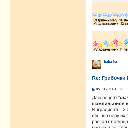
baba Ira
Re: Грибочки
С
05.10.2014 13:20
о
о
Даю рецепт "
ша
б
шампиньонов н
щ
е
Инградиенты: 2-
н
обычно беру их в
и
е
рассол от огурцо
чеснок и др. сп