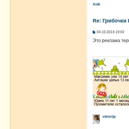
Anik
Re: Грибочки
С
04.10.2014 19:02
о
о
Это реклама тер
б
щ
е
н
и
е
viktorija