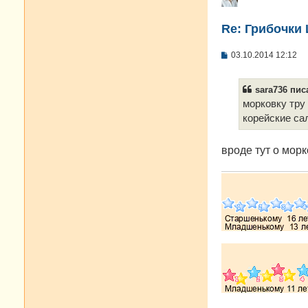
Re: Грибочки
С
03.10.2014 12:12
о
о
б
sara736 писа
щ
е
морковку тру 
н
корейские са
и
е
вроде тут о морков