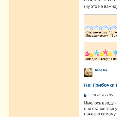
(ну это не важно
baba Ira
Re: Грибочки
С
05.10.2014 22:35
о
о
Имелось ввиду -
б
они становятся у
щ
е
полезно самому 
н