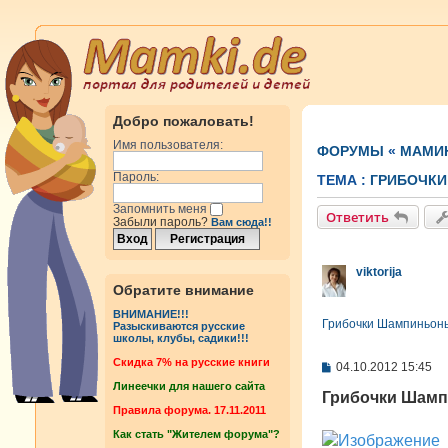
Добро пожаловать!
Имя пользователя:
ФОРУМЫ
«
МАМИ
Пароль:
ТЕМА :
ГРИБОЧКИ
Запомнить меня
Ответить
Забыли пароль?
Вам сюда!!
viktorija
Обратите внимание
ВНИМАНИЕ!!!
Грибочки Шампиньоны 
Разыскиваются русские
школы, клубы, садики!!!
Cкидка 7% на русские книги
С
04.10.2012 15:45
о
Линеечки для нашего сайта
о
Грибочки Шампи
б
Правила форума. 17.11.2011
щ
Как стать "Жителем форума"?
е