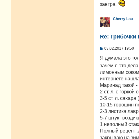
завтра.
и
е
Cherry Lou
Re: Грибочки
С
03.02.2017 19:50
о
о
Я думала это то
б
зачем я это дел
щ
е
лимонным соком 
н
интернете нашла
и
е
Маринад такой -
2 ст. л. с горкой 
3-5 ст. л. сахар
10-15 горошин п
2-3 листика лав
5-7 штук гвоздик
1 неполный стакан
Полный рецепт з
закрываю на зим