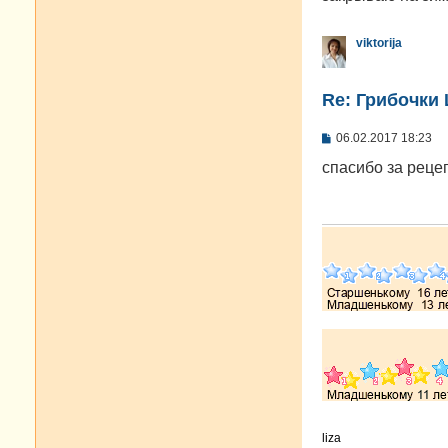
viktorija
Re: Грибочки
С
06.02.2017 18:23
о
о
спасибо за реце
б
щ
е
н
и
е
liza