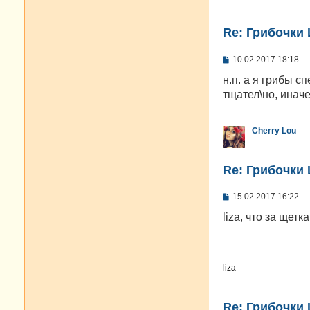
Re: Грибочки
С
10.02.2017 18:18
о
о
н.п. а я грибы с
б
тщател\но, иначе
щ
е
н
и
Cherry Lou
е
Re: Грибочки
С
15.02.2017 16:22
о
о
liza, что за щетк
б
щ
е
н
и
liza
е
Re: Грибочки