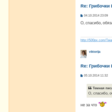
Re: Грибочки
С
04.10.2014 23:09
о
о
О, спасибо, обя
б
щ
е
н
и
http://500px.com/Taj
е
viktorija
Re: Грибочки
С
05.10.2014 11:32
о
о
б
Темная писа
щ
е
О, спасибо, 
н
и
е
не за что