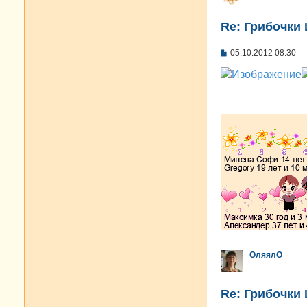
Re: Грибочки
С
05.10.2012 08:30
о
о
б
щ
е
н
и
е
ОляялО
Re: Грибочки