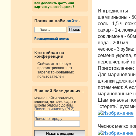
н
Как добавить фото или
и
картинку в сообщение?
е
Ингредиенты :
шампиньоны - 50
Поиск на всём
сайте
:
соль - 1,5 ч. ложк
сахар - 1ч. ложка
сок лимона - 60м
Расширенный поиск
вода - 200 мл.;
чеснок - 3 зубка;
Кто сейчас на
семена укропа, 
конференции
перец черный го
Сейчас этот форум
Приготовление:
просматривают: нет
зарегистрированных
Для маринования
пользователей
шляпки должны 
потемнеют. А есл
В нашей базе данных...
маринованные ш
можно найти роддома,
Шампиньоны помы
клиники, детские сады и
школы рядом с домом
"стереть" руками
Поиск по индексу (PLZ):
Поиск по городу
Чеснок мелко по