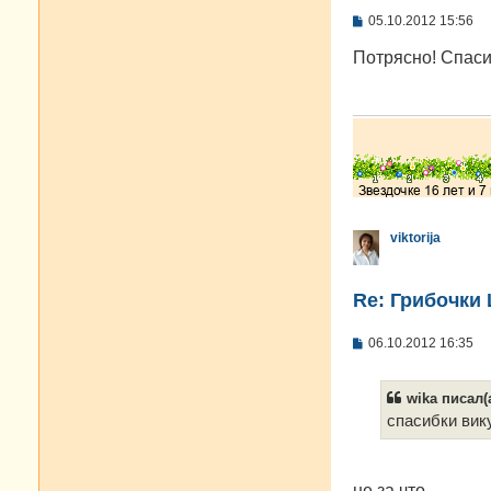
С
05.10.2012 15:56
о
о
Потрясно! Спаси
б
щ
е
н
и
е
viktorija
Re: Грибочки
С
06.10.2012 16:35
о
о
б
wika писал(а
щ
е
спасибки вик
н
и
е
не за что