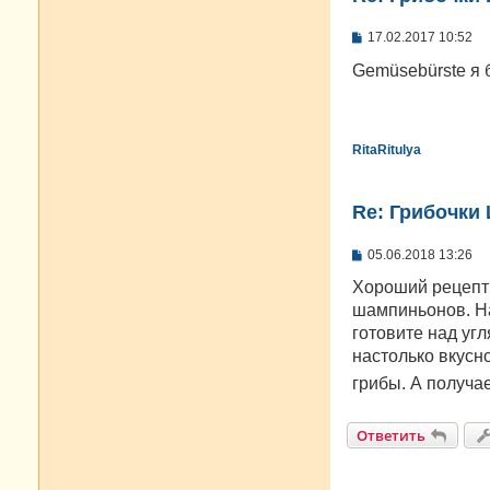
С
17.02.2017 10:52
о
о
Gemüsebürste я 
б
щ
е
н
и
RitaRitulya
е
Re: Грибочки
С
05.06.2018 13:26
о
о
Хороший рецепти
б
шампиньонов. Н
щ
е
готовите над уг
н
настолько вкусно
и
е
грибы. А получа
Ответить