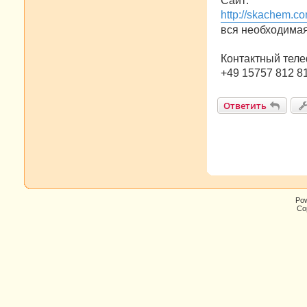
Сайт:
http://skachem.co
вся необходима
Контактный теле
+49 15757 812 8
Ответить
Po
Cop