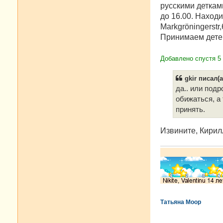
русскими деткам
до 16.00. Наход
Markgröningerstr,
Принимаем детей 
Добавлено спустя 5 
gkir писал(а
да.. или под
обижаться, а
принять.
Извините, Кирилл
Татьяна Моор