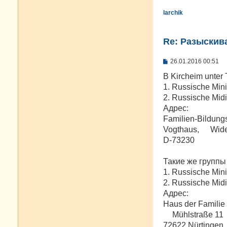
larchik
Re: Разыскива
С
26.01.2016 00:51
о
о
В Kircheim unter
б
1. Russische Mini
щ
е
2. Russische Midi
н
Адрес:
и
е
Familien-Bildungs
Vogthaus, Wider
D-73230
Такие же группы 
1. Russische Mini
2. Russische Midi
Адрес:
Haus der Familie
Mühlstraße 11
72622 Nürtingen