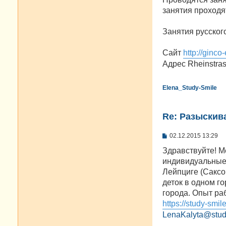
н
занятия проходя
и
е
Занятия русског
Сайт
http://ginco
Адрес Rheinstras
Elena_Study-Smile
Re: Разыскива
С
02.12.2015 13:29
о
о
Здравствуйте! Ме
б
индивидуальные 
щ
е
Лейпциге (Саксо
н
деток в одном г
и
е
города. Опыт раб
https://study-smil
LenaKalyta@stud