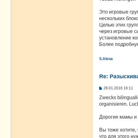
Это игровые гру
нескольких блок
Целью этих груп
через игровые с
установление ко
Более подробну
S.Alena
Re: Разыскива
С
28.01.2016 16:11
о
о
Zwecks bilinguall
б
organisieren. Lu
щ
е
н
Дорогие мамы и
и
е
Вы тоже хотите,
что для этого ну