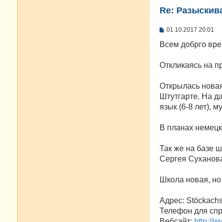
Re: Разыскива
С
01.10.2017 20:01
о
о
Всем добрго вре
б
щ
е
Откликаясь на пр
н
и
е
Открылась новая
Штутгарте. На д
язык (6-8 лет), му
В планах немецк
Так же на базе 
Сергея Суханова
Школа новая, н
Адрес: Stöckachs
Телефон для спра
Вебсайт:
http://