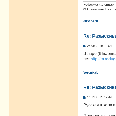
Реформа календаря 
© Стани́слав Е́жи Л
duscha20
Re: Разыскива
С
25.08.2015 12:04
о
о
В ларе (Шварцва
б
лет
http://m.radug
щ
е
н
и
VeronikaL
е
Re: Разыскива
С
11.11.2015 12:44
о
о
Русская школа в
б
щ
е
Проводятся заня