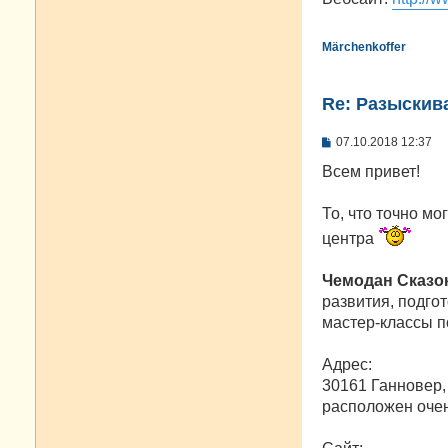
Märchenkoffer
Re: Разыскива
С
07.10.2018 12:37
о
о
Всем привет!
б
щ
е
То, что точно мо
н
центра
и
е
Чемодан Сказо
развития, подго
мастер-классы 
Адрес:
30161 Ганновер,
расположен очен