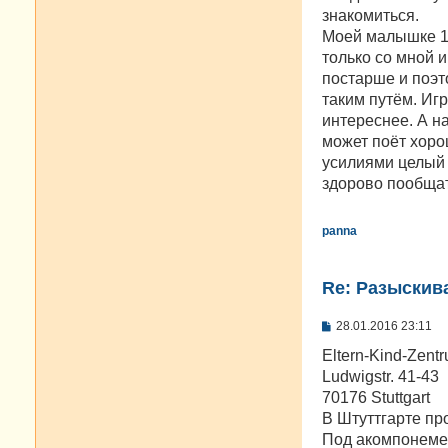
знакомиться.
Моей малышке 1,
только со мной и
постарше и поэт
таким путём. Игр
интереснее. А на
может поёт хоро
усилиями целый 
здорово пообщат
panna
Re: Разыскива
С
28.01.2016 23:11
о
о
Eltern-Kind-Zentr
б
Ludwigstr. 41-43
щ
е
70176 Stuttgart
н
В Штуттгарте пр
и
е
Под акомпонемен