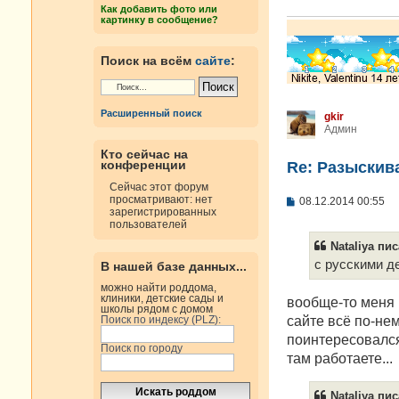
е
Как добавить фото или
н
картинку в сообщение?
и
е
Поиск на всём
сайте
:
Расширенный поиск
gkir
Админ
Кто сейчас на
конференции
Re: Разыскива
Сейчас этот форум
просматривают: нет
С
08.12.2014 00:55
зарегистрированных
о
пользователей
о
б
Nataliya пис
щ
е
с русскими д
В нашей базе данных...
н
и
можно найти роддома,
клиники, детские сады и
е
вообще-то меня 
школы рядом с домом
сайте всё по-нем
Поиск по индексу (PLZ):
поинтересовался,
Поиск по городу
там работаете...
Nataliya пис