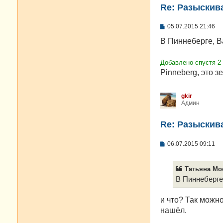
Re: Разыскива
С
05.07.2015 21:46
о
о
В Пиннеберге, Ba
б
щ
е
Добавлено спустя 2
н
Pinneberg, это з
и
е
gkir
Админ
Re: Разыскива
С
06.07.2015 09:11
о
о
б
Татьяна Моо
щ
е
В Пиннеберге,
н
и
е
и что? Так можн
нашёл.