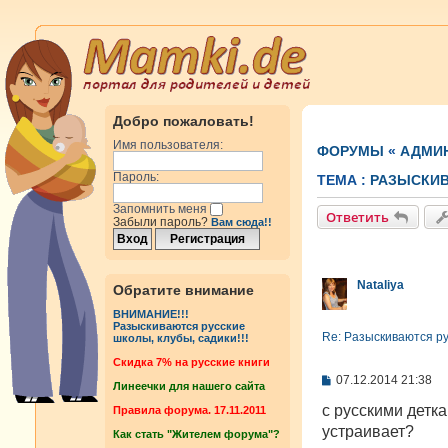
Добро пожаловать!
Имя пользователя:
ФОРУМЫ
«
АДМИ
Пароль:
ТЕМА :
РАЗЫСКИВ
Запомнить меня
Ответить
Забыли пароль?
Вам сюда!!
Nataliya
Обратите внимание
ВНИМАНИЕ!!!
Разыскиваются русские
Re: Разыскиваются рус
школы, клубы, садики!!!
Cкидка 7% на русские книги
С
07.12.2014 21:38
Линеечки для нашего сайта
о
о
с русскими детка
Правила форума. 17.11.2011
б
устраивает?
Как стать "Жителем форума"?
щ