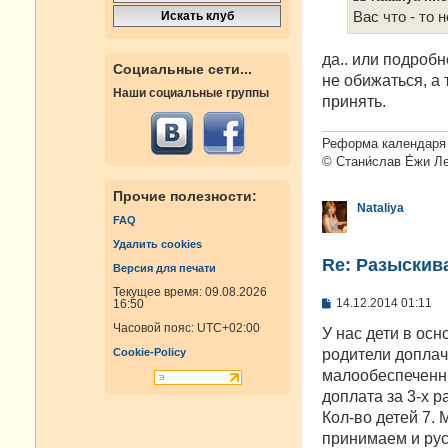
Вас что - то 
да.. или подроб
Социальные сети...
не обижаться, а 
Наши социальные группы
принять.
Реформа календаря 
© Стани́слав Е́жи Л
Прочие полезности:
Nataliya
FAQ
Удалить cookies
Re: Разыскива
Версия для печати
Текущее время: 09.08.2026
С
14.12.2014 01:11
16:50
о
Часовой пояс:
UTC+02:00
о
У нас дети в осн
б
родители доплач
Cookie-Policy
щ
е
малообеспеченны
н
доплата за 3-х р
и
е
Кол-во детей 7.
принимаем и рус