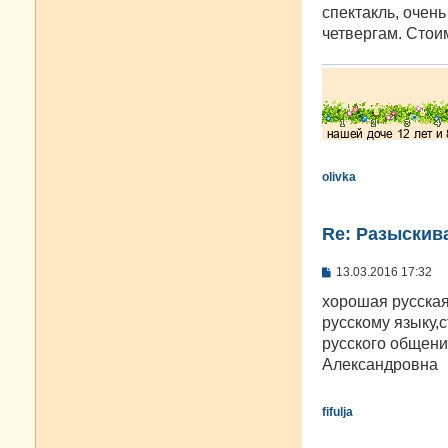
спектакль, очень
четвергам. Стои
olivka
Re: Разыскива
С
13.03.2016 17:32
о
о
хорошая русская
б
русскому языку,
щ
е
русского общен
н
Александровна
и
е
fifulja