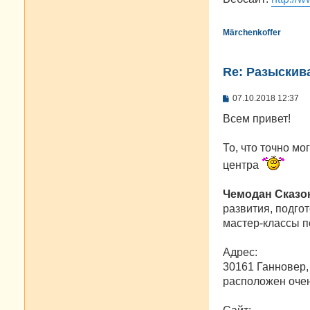
Märchenkoffer
Re: Разыскива
С
07.10.2018 12:37
о
о
Всем привет!
б
щ
е
То, что точно мо
н
центра
и
е
Чемодан Сказо
развития, подго
мастер-классы 
Адрес:
30161 Ганновер,
расположен очен