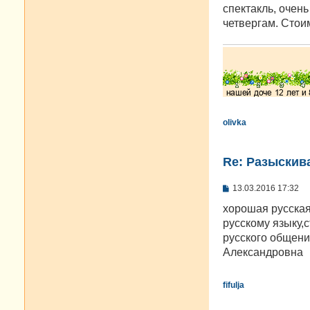
спектакль, очень
четвергам. Стои
olivka
Re: Разыскива
С
13.03.2016 17:32
о
о
хорошая русская
б
русскому языку,
щ
е
русского общен
н
Александровна
и
е
fifulja