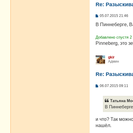
Re: Разыскива
С
05.07.2015 21:46
о
о
В Пиннеберге, Ba
б
щ
е
Добавлено спустя 2
н
Pinneberg, это з
и
е
gkir
Админ
Re: Разыскива
С
06.07.2015 09:11
о
о
б
Татьяна Моо
щ
е
В Пиннеберге,
н
и
е
и что? Так можн
нашёл.