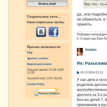
Вас что - то 
да.. или подроб
Социальные сети...
не обижаться, а 
Наши социальные группы
принять.
Реформа календаря 
© Стани́слав Е́жи Л
Прочие полезности:
Nataliya
FAQ
Удалить cookies
Re: Разыскива
Версия для печати
Текущее время: 07.08.2026
С
14.12.2014 01:11
15:35
о
Часовой пояс:
UTC+02:00
о
У нас дети в осн
б
родители доплач
Cookie-Policy
щ
е
малообеспеченны
н
доплата за 3-х р
и
е
Кол-во детей 7.
принимаем и рус