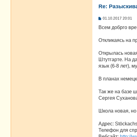
Re: Разыскива
С
01.10.2017 20:01
о
о
Всем добрго вре
б
щ
е
Откликаясь на пр
н
и
е
Открылась новая
Штутгарте. На д
язык (6-8 лет), му
В планах немецк
Так же на базе 
Сергея Суханова
Школа новая, н
Адрес: Stöckachs
Телефон для спра
Вебсайт:
http://