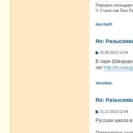
Реформа календаря 
© Стани́слав Е́жи Л
duscha20
Re: Разыскива
С
25.08.2015 12:04
о
о
В ларе (Шварцва
б
лет
http://m.radug
щ
е
н
и
VeronikaL
е
Re: Разыскива
С
11.11.2015 12:44
о
о
Русская школа в
б
щ
е
Проводятся заня