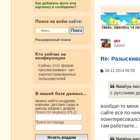
е
Как добавить фото или
н
картинку в сообщение?
и
е
Поиск на всём
сайте
:
Расширенный поиск
gkir
Админ
Кто сейчас на
конференции
Re: Разыскива
Сейчас этот форум
просматривают: нет
С
08.12.2014 00:55
зарегистрированных
о
пользователей
о
б
Nataliya пис
щ
е
с русскими д
В нашей базе данных...
н
и
можно найти роддома,
клиники, детские сады и
е
вообще-то меня 
школы рядом с домом
сайте всё по-нем
Поиск по индексу (PLZ):
поинтересовался,
Поиск по городу
там работаете...
Nataliya пис