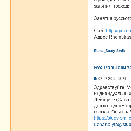
н
занятия проходя
и
е
Занятия русског
Сайт
http://ginco
Адрес Rheinstras
Elena_Study-Smile
Re: Разыскива
С
02.12.2015 13:29
о
о
Здравствуйте! Ме
б
индивидуальные 
щ
е
Лейпциге (Саксо
н
деток в одном г
и
е
города. Опыт раб
https://study-smil
LenaKalyta@stud