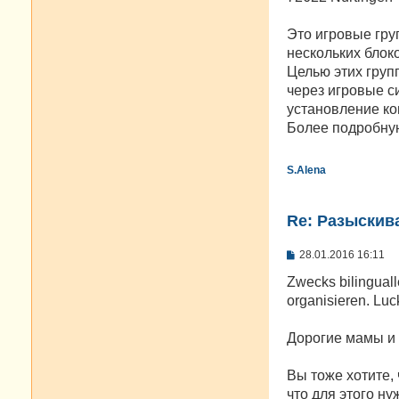
Это игровые гру
нескольких блок
Целью этих груп
через игровые с
установление ко
Более подробну
S.Alena
Re: Разыскива
С
28.01.2016 16:11
о
о
Zwecks bilinguall
б
organisieren. Lu
щ
е
н
Дорогие мамы и
и
е
Вы тоже хотите,
что для этого ну