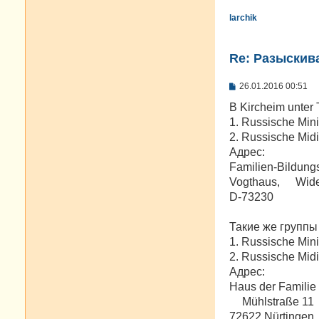
larchik
Re: Разыскива
С
26.01.2016 00:51
о
о
В Kircheim unter
б
1. Russische Mini
щ
е
2. Russische Midi
н
Адрес:
и
е
Familien-Bildungs
Vogthaus, Wider
D-73230
Такие же группы 
1. Russische Mini
2. Russische Midi
Адрес:
Haus der Familie
Mühlstraße 11
72622 Nürtingen