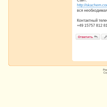
Сайт:
http://skachem.co
вся необходима
Контактный теле
+49 15757 812 8
Ответить
Po
Cop