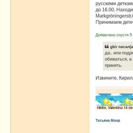
русскими деткам
до 16.00. Наход
Markgröningerstr,
Принимаем детей 
Добавлено спустя 5 
gkir писал(а
да.. или под
обижаться, а
принять.
Извините, Кирилл
Татьяна Моор