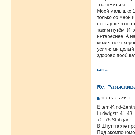
знакомиться.
Моей малышке 1,
только со мной и
постарше и поэт
таким путём. Игр
интереснее. А на
может поёт хоро
усилиями целый 
здорово пообщат
panna
Re: Разыскива
С
28.01.2016 23:11
о
о
Eltern-Kind-Zentr
б
Ludwigstr. 41-43
щ
е
70176 Stuttgart
н
В Штуттгарте пр
и
е
Под акомпонемен