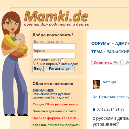
Добро пожаловать!
Имя пользователя:
ФОРУМЫ
«
АДМИ
Пароль:
ТЕМА :
РАЗЫСКИВ
Запомнить меня
Ответить
Забыли пароль?
Вам сюда!!
Nataliya
Обратите внимание
ВНИМАНИЕ!!!
Разыскиваются русские
Re: Разыскиваются рус
школы, клубы, садики!!!
Cкидка 7% на русские книги
С
07.12.2014 21:38
Линеечки для нашего сайта
о
о
с русскими детка
Правила форума. 17.11.2011
б
устраивает?
Как стать "Жителем форума"?
щ