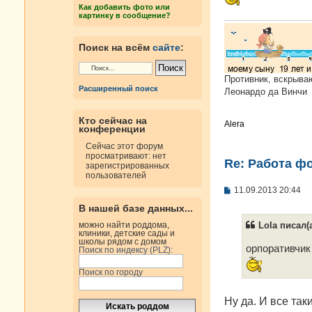
е
Как добавить фото или
н
картинку в сообщение?
и
е
Поиск на всём
сайте
:
Противник, вскрыва
Расширенный поиск
Леонардо да Винчи
Кто сейчас на
Alera
конференции
Сейчас этот форум
просматривают: нет
Re: Работа ф
зарегистрированных
пользователей
С
11.09.2013 20:44
о
В нашей базе данных...
о
б
можно найти роддома,
Lola писал(а
щ
клиники, детские сады и
е
школы рядом с домом
н
орпоративчик 
Поиск по индексу (PLZ):
и
е
Поиск по городу
Ну да. И все так