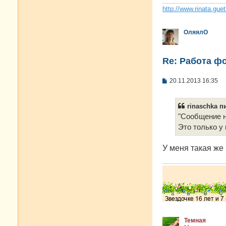
http://www.rinata.guet
ОляялО
Re: Работа ф
С
20.11.2013 16:35
о
о
б
rinaschka пи
щ
е
"Сообщение н
н
Это только у
и
е
У меня такая же
Темная