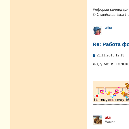
Реформа календаря 
© Стани́слав Е́жи Л
wika
Re: Работа ф
С
21.11.2013 12:13
о
о
да, у меня тольк
б
щ
е
н
и
е
-------------------------------
gkir
Админ