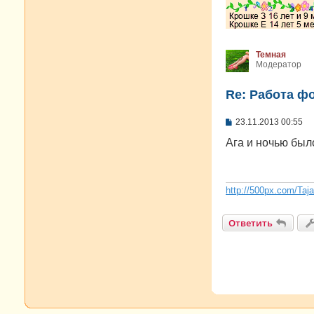
Темная
Модератор
Re: Работа ф
С
23.11.2013 00:55
о
о
Ага и ночью был
б
щ
е
н
и
http://500px.com/Taj
е
Ответить