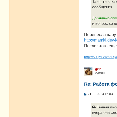
е
Таня, ты с к
н
сообщения.
и
е
Добавлено спус
и вопрос ко в
Перенесла пару 
http://mamki.de/
После этого еще
http://500px.com/Taj
gkir
Админ
Re: Работа ф
С
21.11.2013 16:03
о
о
б
Темная писа
щ
е
вчера она сл
н