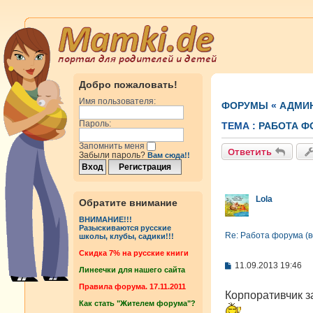
Добро пожаловать!
Имя пользователя:
ФОРУМЫ
«
АДМИ
Пароль:
ТЕМА :
РАБОТА Ф
Запомнить меня
Ответить
Забыли пароль?
Вам сюда!!
Lola
Обратите внимание
ВНИМАНИЕ!!!
Разыскиваются русские
Re: Работа форума (
школы, клубы, садики!!!
Cкидка 7% на русские книги
С
11.09.2013 19:46
Линеечки для нашего сайта
о
о
Правила форума. 17.11.2011
Корпоративчик за
б
Как стать "Жителем форума"?
щ