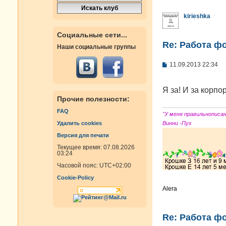
kirieshka
Социальные сети...
Re: Работа ф
Наши социальные группы
С
11.09.2013 22:34
о
о
б
Я за! И за корпо
щ
Прочие полезности:
е
н
FAQ
и
"У меня правильнописа
е
Винни -Пух
Удалить cookies
Версия для печати
Текущее время: 07.08.2026
03:24
Часовой пояс:
UTC+02:00
Cookie-Policy
Alera
Re: Работа ф