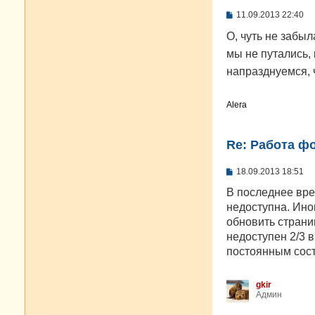
С
11.09.2013 22:40
о
о
О, чуть не забы
б
мы не путались, 
щ
е
напразднуемся,
н
и
е
Alera
Re: Работа ф
С
18.09.2013 18:51
о
о
В последнее вре
б
недоступна. Ино
щ
е
обновить стран
н
недоступен 2/3 
и
е
постоянным сос
gkir
Админ