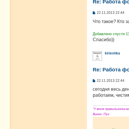
Re: Работа ф
С
22.11.2013 22:44
о
о
Что такое? Кто 
б
щ
е
Добавлено спустя 1
н
Спасибо))
и
е
kirieshka
Re: Работа ф
С
22.11.2013 22:44
о
о
сегодня весь ден
б
работаем, чистим
щ
е
н
и
"У меня правильнописа
е
Винни -Пух