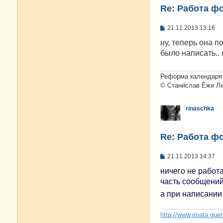
Re: Работа ф
С
21.11.2013 13:16
о
о
ну, теперь она п
б
было написать.. 
щ
е
н
и
Реформа календаря 
е
© Стани́слав Е́жи Л
rinaschka
Re: Работа ф
С
21.11.2013 14:37
о
о
ничего не работа
б
часть сообщений 
щ
е
а при написании 
н
и
е
http://www.rinata.guet