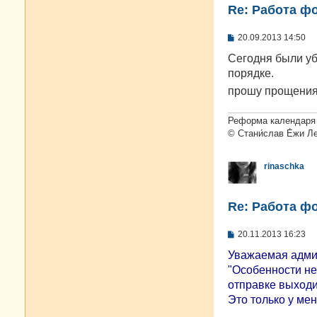
Re: Работа ф
С
20.09.2013 14:50
о
о
Сегодня были уб
б
порядке.
щ
е
прошу прощения
н
и
е
Реформа календаря 
© Стани́слав Е́жи Л
rinaschka
Re: Работа ф
С
20.11.2013 16:23
о
о
Уважаемая админ
б
"Особенности не
щ
е
отправке выходи
н
Это только у мен
и
е