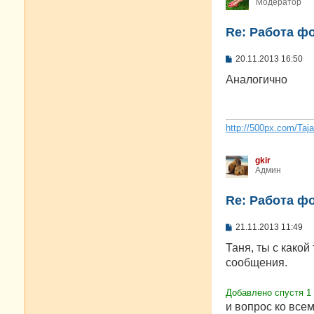
Модератор
Re: Работа ф
С
20.11.2013 16:50
о
о
Аналогично
б
щ
е
н
и
http://500px.com/Taj
е
gkir
Админ
Re: Работа ф
С
21.11.2013 11:49
о
о
Таня, ты с како
б
сообщения.
щ
е
н
Добавлено спустя 1 
и
е
и вопрос ко всем