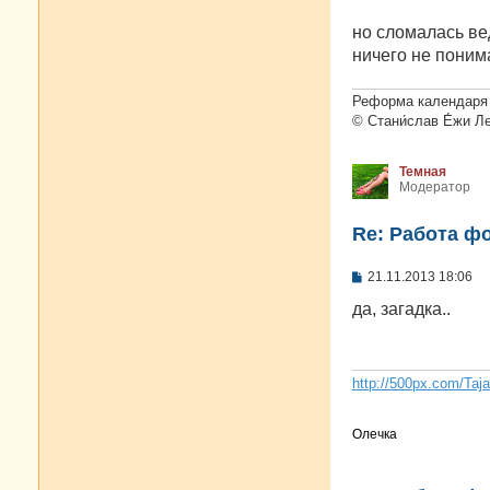
и
е
но сломалась ве
ничего не поним
Реформа календаря 
© Стани́слав Е́жи Л
Темная
Модератор
Re: Работа ф
С
21.11.2013 18:06
о
о
да, загадка..
б
щ
е
н
и
http://500px.com/Taj
е
Олечка