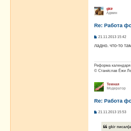
gkir
Админ
Re: Работа ф
С
21.11.2013 15:42
о
о
ладно. что-то та
б
щ
е
н
и
Реформа календаря 
е
© Стани́слав Е́жи Л
Темная
Модератор
Re: Работа ф
С
21.11.2013 15:53
о
о
б
gkir писал(а
щ