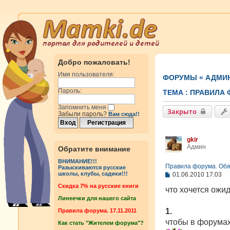
Добро пожаловать!
Имя пользователя:
ФОРУМЫ
«
АДМИ
Пароль:
ТЕМА :
ПРАВИЛА 
Запомнить меня
Закрыто
Забыли пароль?
Вам сюда!!
gkir
Админ
Обратите внимание
ВНИМАНИЕ!!!
Правила форума. Обяз
Разыскиваются русские
С
школы, клубы, садики!!!
01.06.2010 17:03
о
Cкидка 7% на русские книги
о
что хочется ожи
б
Линеечки для нашего сайта
щ
е
1.
Правила форума. 17.11.2011
н
чтобы в форумах 
Как стать "Жителем форума"?
и