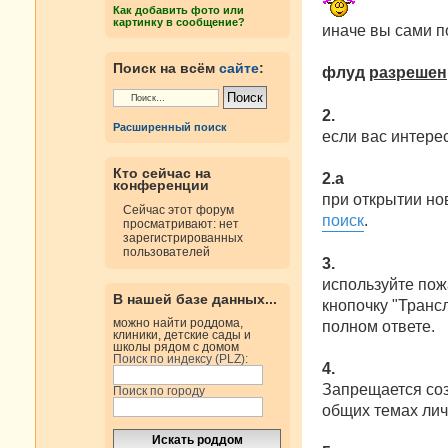
е
Как добавить фото или
картинку в сообщение?
иначе вы сами 
Поиск на всём
сайте
:
флуд
разрешен
2.
Расширенный поиск
если вас интерес
Кто сейчас на
2.а
конференции
при открытии но
Сейчас этот форум
поиск
.
просматривают: нет
зарегистрированных
пользователей
3.
используйте пож
В нашей базе данных...
кнопочку "Трансл
можно найти роддома,
полном ответе.
клиники, детские сады и
школы рядом с домом
Поиск по индексу (PLZ):
4.
Запрещается со
Поиск по городу
общих темах лич