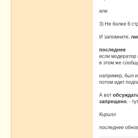
или
3) Не более 6 с
И запомните,
ли
последнее
если модератор 
в этом же сообщ
например, был и
потом идет подпи
А вот
обсуждат
запрещено
. - 
Кирилл
последнее обнов