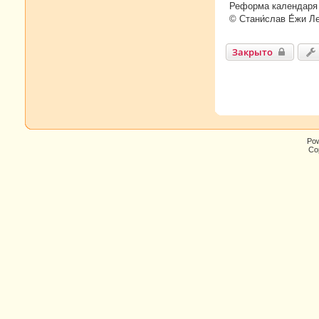
Реформа календаря 
© Стани́слав Е́жи Л
Закрыто
Po
Cop