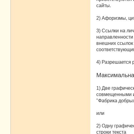
сайты.
2) Афоризмы, цит
3) Ссылки на ли
направленности 
внешних ссылок 
соответствующи
4) Разрешается 
Максимальная
1) Две графическ
совмещенными ил
"Фабрика добрых
или
2) Одну графиче
строки текста