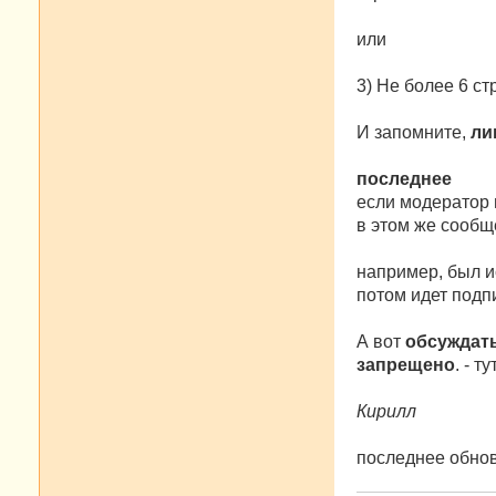
или
3) Не более 6 с
И запомните,
ли
последнее
если модератор 
в этом же сообщ
например, был и
потом идет подпи
А вот
обсуждат
запрещено
. - 
Кирилл
последнее обнов