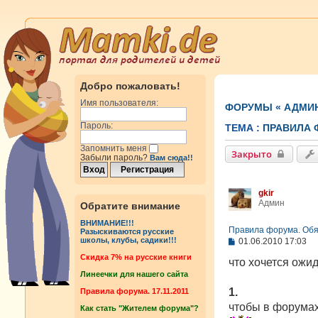
Добро пожаловать!
Имя пользователя:
ФОРУМЫ
«
АДМИ
Пароль:
ТЕМА :
ПРАВИЛА 
Запомнить меня
Закрыто
Забыли пароль?
Вам сюда!!
gkir
Админ
Обратите внимание
ВНИМАНИЕ!!!
Правила форума. Обяз
Разыскиваются русские
С
школы, клубы, садики!!!
01.06.2010 17:03
о
Cкидка 7% на русские книги
о
что хочется ожи
б
Линеечки для нашего сайта
щ
е
1.
Правила форума. 17.11.2011
н
чтобы в форумах 
Как стать "Жителем форума"?
и