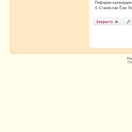
Реформа календаря 
© Стани́слав Е́жи Л
Закрыто
Po
Cop