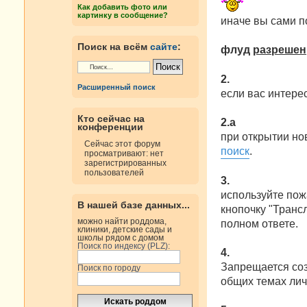
е
Как добавить фото или
картинку в сообщение?
иначе вы сами 
Поиск на всём
сайте
:
флуд
разрешен
2.
Расширенный поиск
если вас интерес
Кто сейчас на
2.а
конференции
при открытии но
Сейчас этот форум
поиск
.
просматривают: нет
зарегистрированных
пользователей
3.
используйте пож
В нашей базе данных...
кнопочку "Трансл
можно найти роддома,
полном ответе.
клиники, детские сады и
школы рядом с домом
Поиск по индексу (PLZ):
4.
Запрещается со
Поиск по городу
общих темах лич