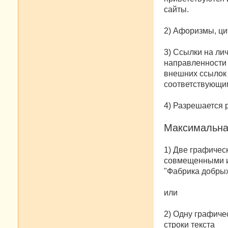
сайты.
2) Афоризмы, цит
3) Ссылки на ли
направленности 
внешних ссылок 
соответствующи
4) Разрешается 
Максимальная
1) Две графическ
совмещенными ил
"Фабрика добрых
или
2) Одну графиче
строки текста