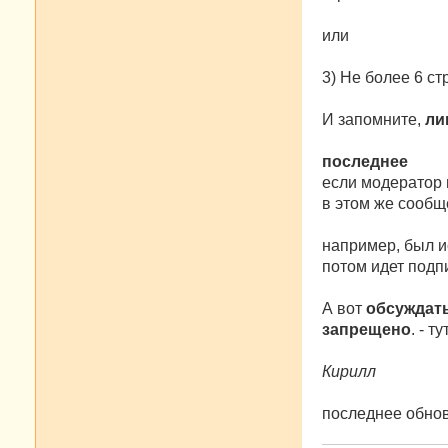
или
3) Не более 6 с
И запомните,
ли
последнее
если модератор 
в этом же сообщ
например, был и
потом идет подпи
А вот
обсуждат
запрещено
. - 
Кирилл
последнее обнов