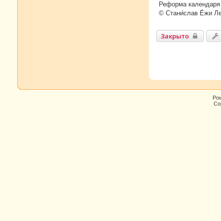
Реформа календаря 
© Стани́слав Е́жи Л
Закрыто
Po
Cop