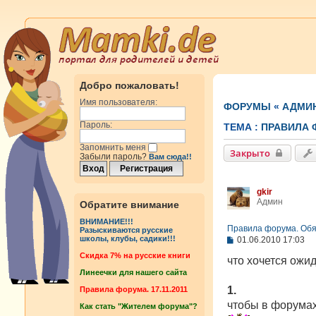
Добро пожаловать!
Имя пользователя:
ФОРУМЫ
«
АДМИ
Пароль:
ТЕМА :
ПРАВИЛА 
Запомнить меня
Закрыто
Забыли пароль?
Вам сюда!!
gkir
Админ
Обратите внимание
ВНИМАНИЕ!!!
Правила форума. Обяз
Разыскиваются русские
С
школы, клубы, садики!!!
01.06.2010 17:03
о
Cкидка 7% на русские книги
о
что хочется ожи
б
Линеечки для нашего сайта
щ
е
1.
Правила форума. 17.11.2011
н
чтобы в форумах 
Как стать "Жителем форума"?
и