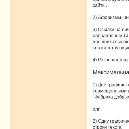
сайты.
2) Афоризмы, цит
3) Ссылки на ли
направленности 
внешних ссылок 
соответствующи
4) Разрешается 
Максимальная
1) Две графическ
совмещенными ил
"Фабрика добрых
или
2) Одну графиче
строки текста