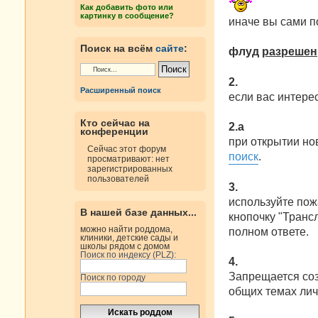
е
Как добавить фото или
картинку в сообщение?
иначе вы сами 
Поиск на всём
сайте
:
флуд
разрешен
2.
Расширенный поиск
если вас интерес
Кто сейчас на
2.а
конференции
при открытии но
Сейчас этот форум
поиск
.
просматривают: нет
зарегистрированных
пользователей
3.
используйте пож
В нашей базе данных...
кнопочку "Трансл
можно найти роддома,
полном ответе.
клиники, детские сады и
школы рядом с домом
Поиск по индексу (PLZ):
4.
Запрещается со
Поиск по городу
общих темах лич