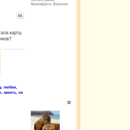
Хессен, район
л
Франкфурта. Воронеж
у
гала карту,
ников?
у, любви,
, заметь, не
В
е
р
н
у
т