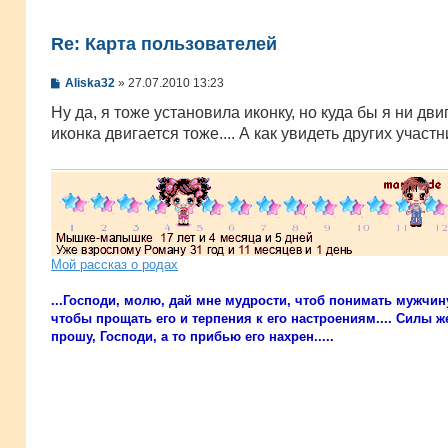
Re: Карта пользователей
С
Aliska32
»
27.07.2010 13:23
о
о
Ну да, я тоже установила иконку, но куда бы я ни дви
б
иконка двигается тоже.... А как увидеть других участ
щ
е
н
и
е
Мой рассказ о родах
...Господи, молю, дай мне мудрости, чтоб понимать мужчин
чтобы прощать его и терпения к его настроениям.... Силы же
прошу, Господи, а то прибью его нахрен.....