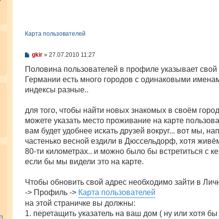
Карта пользователей
С
gkir
»
27.07.2010 11:27
о
о
Половина пользователей в профиле указывает свой г
б
Германии есть много городов с одинаковыми именам
щ
е
индексы разные..
н
и
е
для того, чтобы найти новых знакомых в своём горо
можете указать место проживание на карте пользова
вам будет удобнее искать друзей вокруг... вот мы, на
частенько весной ездили в Дюссельдорф, хотя живём
80-ти километрах.. и можно было бы встретиться с ке
.
если бы мы видели это на карте.
Чтобы обновить свой адрес необходимо зайти в Лич
-> Профиль ->
Карта пользователей
на этой страничке вы должны:
1. перетащить указатель на ваш дом ( ну или хотя бы