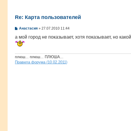
Re: Карта пользователей
С
Анастасия
»
27.07.2010 11:44
о
о
а мой город не показывает, хотя показывает, но какой
б
щ
е
н
и
плюш... плюш... ПЛЮША...
е
Правила форума (10.02.2011)