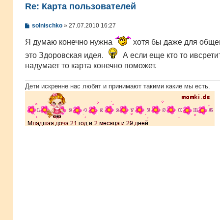
Re: Карта пользователей
С
solnischko
»
27.07.2010 16:27
о
о
Я думаю конечно нужна
хотя бы даже для обще
б
щ
это Здоровская идея.
А если еще кто то ивсрети
е
надумает то карта конечно поможет.
н
и
е
Дети искренне нас любят и принимают такими какие мы есть.