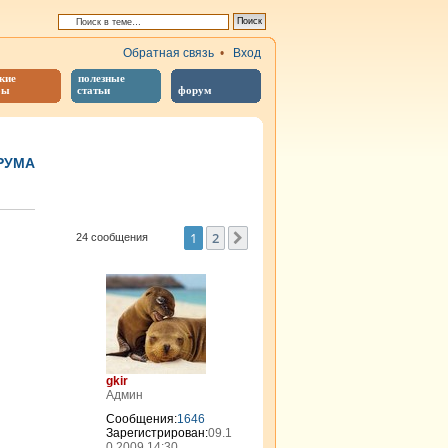
Обратная связь
•
Вход
кие
полезные
бы
статьи
форум
РУМА
иренный поиск
1
2
След.
24 сообщения
gkir
Админ
Сообщения:
1646
Зарегистрирован:
09.1
0.2009 14:30