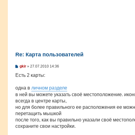
Re: Карта пользователей
С
gkir
»
27.07.2010 14:36
о
о
Есть 2 карты:
б
щ
е
одна в
личном разделе
н
в ней вы можете указать своё местоположение. икон
и
е
всегда в центре карты,
но для более правильного ее расположения ее мож
перетащить мышкой
после того, как вы правильно указали своё местопол
сохраните свои настройки.