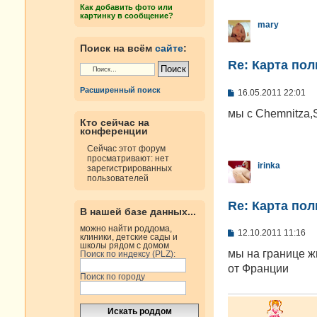
е
Как добавить фото или
н
картинку в сообщение?
и
mary
е
Поиск на всём
сайте
:
Re: Карта по
Расширенный поиск
С
16.05.2011 22:01
о
о
мы с Chemnitza,
б
Кто сейчас на
конференции
щ
е
Сейчас этот форум
н
просматривают: нет
и
irinka
зарегистрированных
е
пользователей
Re: Карта по
В нашей базе данных...
можно найти роддома,
С
12.10.2011 11:16
клиники, детские сады и
о
школы рядом с домом
о
мы на границе жи
Поиск по индексу (PLZ):
б
от Франции
щ
Поиск по городу
е
н
и
е