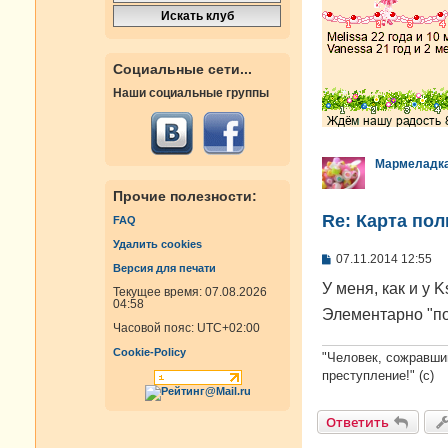
Социальные сети...
Наши социальные группы
Мармеладк
Прочие полезности:
Re: Карта по
FAQ
Удалить cookies
С
07.11.2014 12:55
Версия для печати
о
о
У меня, как и у 
Текущее время: 07.08.2026
б
04:58
Элементарно "по
щ
е
Часовой пояс:
UTC+02:00
н
Cookie-Policy
и
"Человек, сожравши
е
преступление!" (с)
Ответить