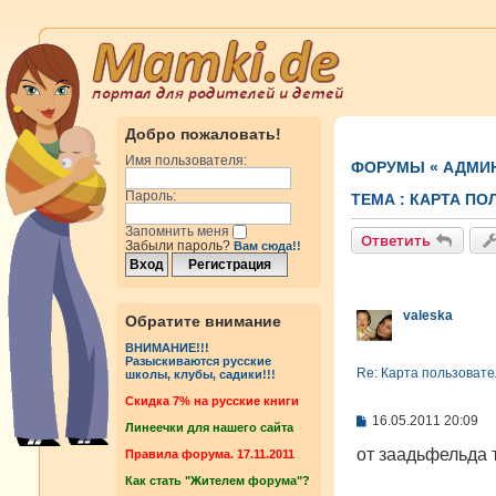
Добро пожаловать!
Имя пользователя:
ФОРУМЫ
«
АДМИ
Пароль:
ТЕМА :
КАРТА ПО
Запомнить меня
Ответить
Забыли пароль?
Вам сюда!!
valeska
Обратите внимание
ВНИМАНИЕ!!!
Разыскиваются русские
Re: Карта пользоват
школы, клубы, садики!!!
Cкидка 7% на русские книги
С
16.05.2011 20:09
Линеечки для нашего сайта
о
о
от заадьфельда 
Правила форума. 17.11.2011
б
Как стать "Жителем форума"?
щ