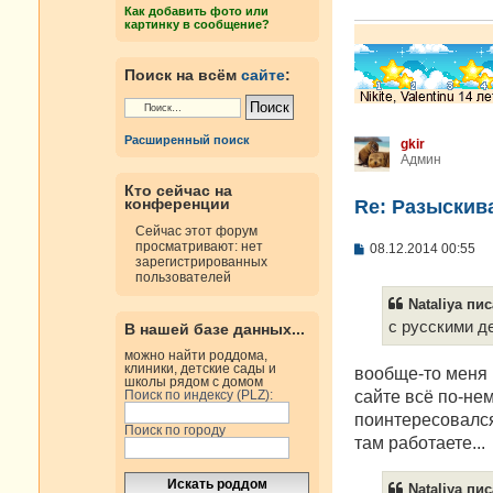
е
Как добавить фото или
н
картинку в сообщение?
и
е
Поиск на всём
сайте
:
Расширенный поиск
gkir
Админ
Кто сейчас на
конференции
Re: Разыскива
Сейчас этот форум
просматривают: нет
С
08.12.2014 00:55
зарегистрированных
о
пользователей
о
б
Nataliya пис
щ
е
с русскими д
В нашей базе данных...
н
и
можно найти роддома,
клиники, детские сады и
е
вообще-то меня 
школы рядом с домом
сайте всё по-нем
Поиск по индексу (PLZ):
поинтересовался,
Поиск по городу
там работаете...
Nataliya пис