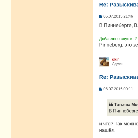
Re: Разыскива
С
05.07.2015 21:46
о
о
В Пиннеберге, Ba
б
щ
е
Добавлено спустя 2
н
Pinneberg, это з
и
е
gkir
Админ
Re: Разыскива
С
06.07.2015 09:11
о
о
б
Татьяна Моо
щ
е
В Пиннеберге,
н
и
е
и что? Так можн
нашёл.