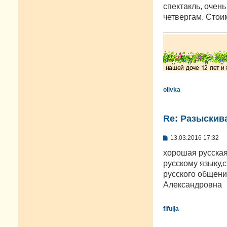
спектакль, очень
четвергам. Стои
olivka
Re: Разыскива
С
13.03.2016 17:32
о
о
хорошая русская
б
русскому языку,
щ
е
русского общен
н
Александровна
и
е
fifulja