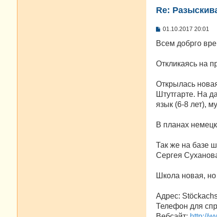
Re: Разыскива
С
01.10.2017 20:01
о
о
Всем добрго вре
б
щ
е
Откликаясь на пр
н
и
е
Открылась новая
Штутгарте. На д
язык (6-8 лет), му
В планах немецк
Так же на базе 
Сергея Суханова
Школа новая, н
Адрес: Stöckachs
Телефон для спра
Вебсайт:
http://