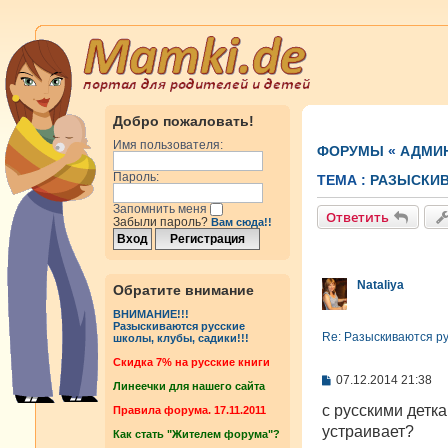
Добро пожаловать!
Имя пользователя:
ФОРУМЫ
«
АДМИ
Пароль:
ТЕМА :
РАЗЫСКИВ
Запомнить меня
Ответить
Забыли пароль?
Вам сюда!!
Nataliya
Обратите внимание
ВНИМАНИЕ!!!
Разыскиваются русские
Re: Разыскиваются рус
школы, клубы, садики!!!
Cкидка 7% на русские книги
С
07.12.2014 21:38
Линеечки для нашего сайта
о
о
с русскими детка
Правила форума. 17.11.2011
б
устраивает?
Как стать "Жителем форума"?
щ