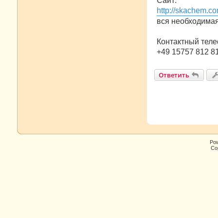
Сайт:
http://skachem.co
вся необходима
Контактный теле
+49 15757 812 8
Ответить
Po
Cop