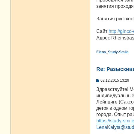
н
занятия проходя
и
е
Занятия русског
Сайт
http://ginco
Адрес Rheinstras
Elena_Study-Smile
Re: Разыскива
С
02.12.2015 13:29
о
о
Здравствуйте! Ме
б
индивидуальные 
щ
е
Лейпциге (Саксо
н
деток в одном г
и
е
города. Опыт раб
https://study-smil
LenaKalyta@stud