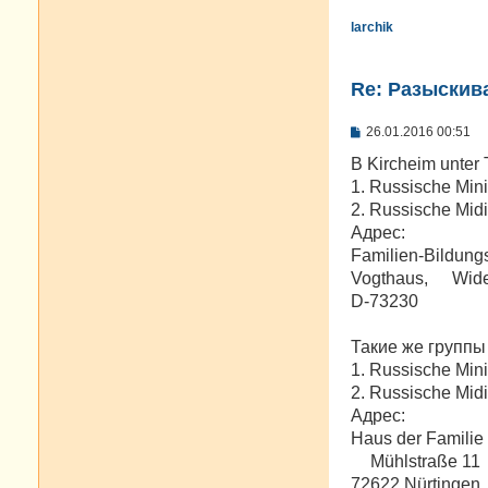
larchik
Re: Разыскива
С
26.01.2016 00:51
о
о
В Kircheim unter
б
1. Russische Mini
щ
е
2. Russische Midi
н
Адрес:
и
е
Familien-Bildungs
Vogthaus, Wider
D-73230
Такие же группы 
1. Russische Mini
2. Russische Midi
Адрес:
Haus der Familie
Mühlstraße 11
72622 Nürtingen