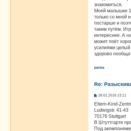
знакомиться.
Моей малышке 1,
только со мной и
постарше и поэт
таким путём. Игр
интереснее. А на
может поёт хоро
усилиями целый 
здорово пообщат
panna
Re: Разыскива
С
28.01.2016 23:11
о
о
Eltern-Kind-Zentr
б
Ludwigstr. 41-43
щ
е
70176 Stuttgart
н
В Штуттгарте пр
и
е
Под акомпонемен