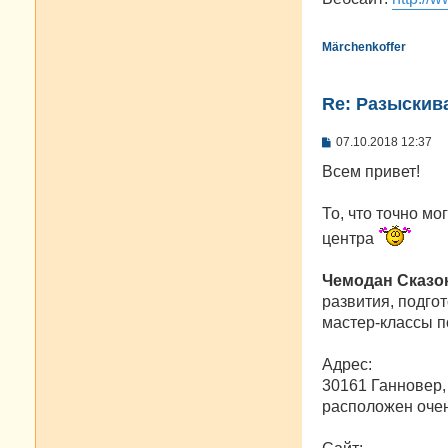
Märchenkoffer
Re: Разыскива
С
07.10.2018 12:37
о
о
Всем привет!
б
щ
е
То, что точно мо
н
центра
и
е
Чемодан Сказо
развития, подго
мастер-классы 
Адрес:
30161 Ганновер,
расположен очен