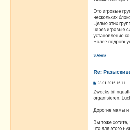
Это игровые гру
нескольких блок
Целью этих груп
через игровые с
установление ко
Более подробну
S.Alena
Re: Разыскива
С
28.01.2016 16:11
о
о
Zwecks bilinguall
б
organisieren. Lu
щ
е
н
Дорогие мамы и
и
е
Вы тоже хотите,
что для этого ну