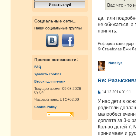
Вас что - то 
да.. или подроб
Социальные сети...
не обижаться, а 
Наши социальные группы
принять.
Реформа календаря 
© Стани́слав Е́жи Л
Прочие полезности:
Nataliya
FAQ
Удалить cookies
Re: Разыскива
Версия для печати
Текущее время: 09.08.2026
С
14.12.2014 01:11
09:04
о
Часовой пояс:
UTC+02:00
о
У нас дети в осн
б
родители доплач
Cookie-Policy
щ
е
малообеспеченны
н
доплата за 3-х р
и
е
Кол-во детей 7.
принимаем и рус