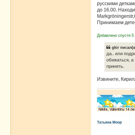
русскими деткам
до 16.00. Наход
Markgröningerstr,
Принимаем детей 
Добавлено спустя 5 
gkir писал(а
да.. или под
обижаться, а
принять.
Извините, Кирилл
Татьяна Моор