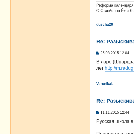
Реформа календаря 
© Стани́слав Е́жи Л
duscha20
Re: Разыскива
С
25.08.2015 12:04
о
о
В ларе (Шварцва
б
лет
http://m.radug
щ
е
н
и
VeronikaL
е
Re: Разыскива
С
11.11.2015 12:44
о
о
Русская школа в
б
щ
е
Проводятся заня