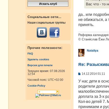
Вас что - то 
да.. или подроб
Социальные сети...
не обижаться, а 
Наши социальные группы
принять.
Реформа календаря 
© Стани́слав Е́жи Л
Прочие полезности:
Nataliya
FAQ
Удалить cookies
Re: Разыскива
Версия для печати
Текущее время: 07.08.2026
С
14.12.2014 01:11
12:54
о
Часовой пояс:
UTC+02:00
о
У нас дети в осн
б
родители доплач
Cookie-Policy
щ
е
малообеспеченны
н
доплата за 3-х р
и
е
Кол-во детей 7.
принимаем и рус