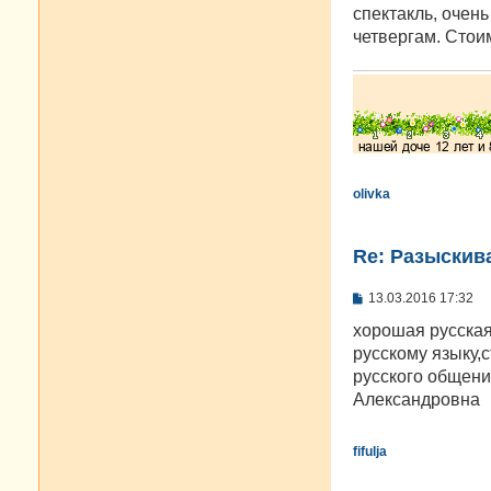
спектакль, очень
четвергам. Стои
olivka
Re: Разыскива
С
13.03.2016 17:32
о
о
хорошая русская
б
русскому языку,
щ
е
русского общен
н
Александровна
и
е
fifulja