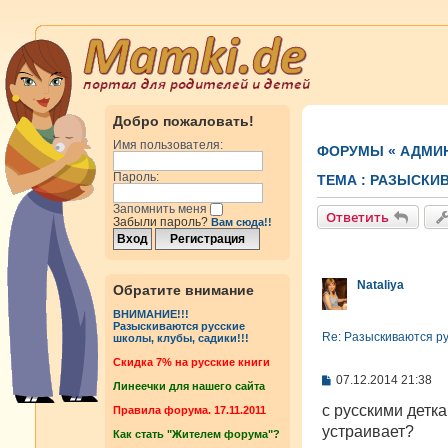
Добро пожаловать!
Имя пользователя:
ФОРУМЫ
«
АДМИ
Пароль:
ТЕМА :
РАЗЫСКИВ
Запомнить меня
Ответить
Забыли пароль?
Вам сюда!!
Nataliya
Обратите внимание
ВНИМАНИЕ!!!
Разыскиваются русские
Re: Разыскиваются рус
школы, клубы, садики!!!
Cкидка 7% на русские книги
С
07.12.2014 21:38
Линеечки для нашего сайта
о
о
с русскими детка
Правила форума. 17.11.2011
б
устраивает?
Как стать "Жителем форума"?
щ