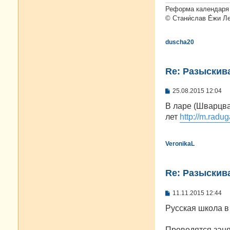
Реформа календаря 
© Стани́слав Е́жи Л
duscha20
Re: Разыскива
С
25.08.2015 12:04
о
о
В ларе (Шварцва
б
лет
http://m.radug
щ
е
н
и
VeronikaL
е
Re: Разыскива
С
11.11.2015 12:44
о
о
Русская школа в
б
щ
е
Проводятся заня