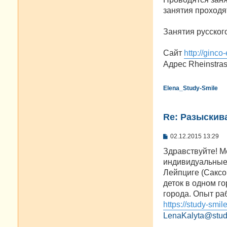
н
занятия проходя
и
е
Занятия русског
Сайт
http://ginco
Адрес Rheinstras
Elena_Study-Smile
Re: Разыскива
С
02.12.2015 13:29
о
о
Здравствуйте! Ме
б
индивидуальные 
щ
е
Лейпциге (Саксо
н
деток в одном г
и
е
города. Опыт раб
https://study-smil
LenaKalyta@stud