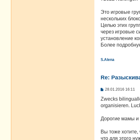
Это игровые гру
нескольких блок
Целью этих груп
через игровые с
установление ко
Более подробну
S.Alena
Re: Разыскива
С
28.01.2016 16:11
о
о
Zwecks bilinguall
б
organisieren. Lu
щ
е
н
Дорогие мамы и
и
е
Вы тоже хотите,
что для этого ну