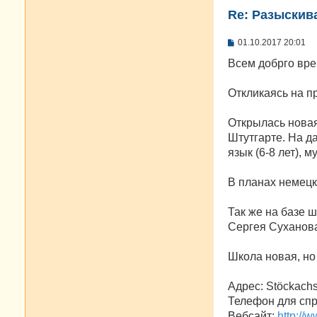
Re: Разыскива
С
01.10.2017 20:01
о
о
Всем добрго вре
б
щ
е
Откликаясь на пр
н
и
е
Открылась новая
Штутгарте. На д
язык (6-8 лет), му
В планах немецк
Так же на базе 
Сергея Суханова
Школа новая, н
Адрес: Stöckachs
Телефон для спра
Вебсайт:
http://