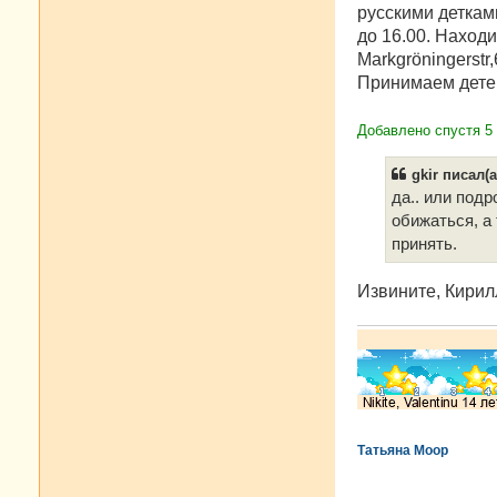
русскими деткам
до 16.00. Наход
Markgröningerstr,
Принимаем детей 
Добавлено спустя 5 
gkir писал(а
да.. или под
обижаться, а
принять.
Извините, Кирилл
Татьяна Моор