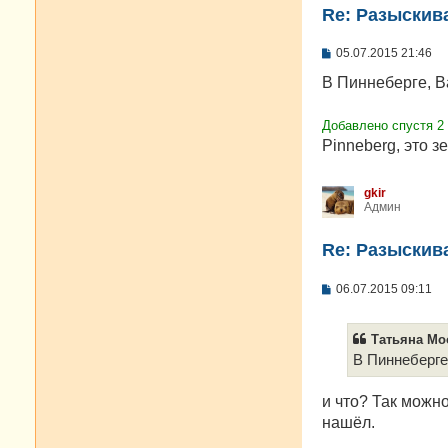
Re: Разыскива
С
05.07.2015 21:46
о
о
В Пиннеберге, Ba
б
щ
е
Добавлено спустя 2
н
Pinneberg, это з
и
е
gkir
Админ
Re: Разыскива
С
06.07.2015 09:11
о
о
б
Татьяна Моо
щ
е
В Пиннеберге,
н
и
е
и что? Так можн
нашёл.