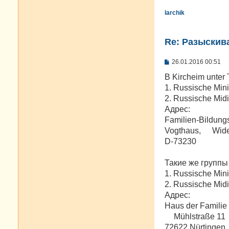
larchik
Re: Разыскива
С
26.01.2016 00:51
о
о
В Kircheim unter
б
1. Russische Mini
щ
е
2. Russische Midi
н
Адрес:
и
е
Familien-Bildungs
Vogthaus, Wider
D-73230
Такие же группы 
1. Russische Mini
2. Russische Midi
Адрес:
Haus der Familie
Mühlstraße 11
72622 Nürtingen