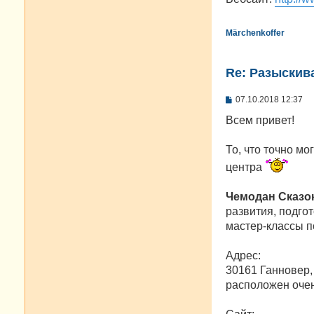
Märchenkoffer
Re: Разыскива
С
07.10.2018 12:37
о
о
Всем привет!
б
щ
е
То, что точно мо
н
центра
и
е
Чемодан Сказо
развития, подго
мастер-классы 
Адрес:
30161 Ганновер,
расположен очен