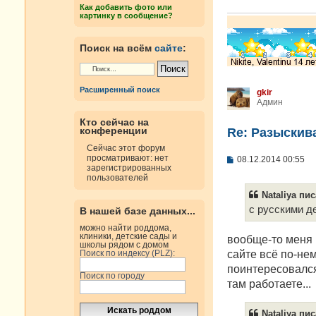
е
Как добавить фото или
н
картинку в сообщение?
и
е
Поиск на всём
сайте
:
Расширенный поиск
gkir
Админ
Кто сейчас на
конференции
Re: Разыскива
Сейчас этот форум
просматривают: нет
С
08.12.2014 00:55
зарегистрированных
о
пользователей
о
б
Nataliya пис
щ
е
с русскими д
В нашей базе данных...
н
и
можно найти роддома,
клиники, детские сады и
е
вообще-то меня 
школы рядом с домом
сайте всё по-нем
Поиск по индексу (PLZ):
поинтересовался,
Поиск по городу
там работаете...
Nataliya пис