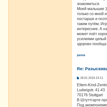
знакомиться.
Моей малышке 1,
только со мной и
постарше и поэт
таким путём. Игр
интереснее. А на
может поёт хоро
усилиями целый 
здорово пообщат
panna
Re: Разыскива
С
28.01.2016 23:11
о
о
Eltern-Kind-Zentr
б
Ludwigstr. 41-43
щ
е
70176 Stuttgart
н
В Штуттгарте пр
и
е
Под акомпонемен