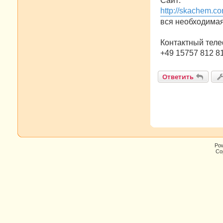
Сайт:
http://skachem.co
вся необходима
Контактный теле
+49 15757 812 8
Ответить
Po
Cop