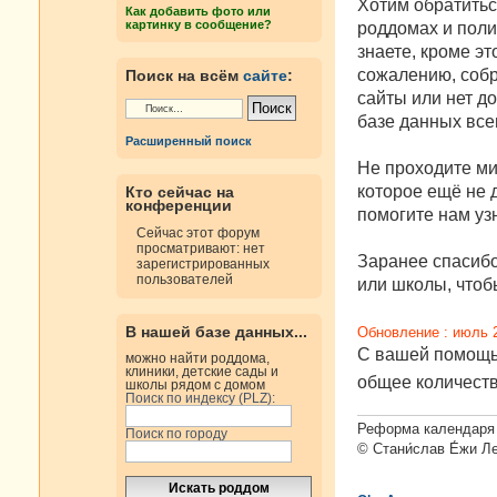
е
Хотим обратитьс
Как добавить фото или
н
картинку в сообщение?
роддомах и поли
и
е
знаете, кроме эт
сожалению, собр
Поиск на всём
сайте
:
сайты или нет д
базе данных все
Расширенный поиск
Не проходите ми
которое ещё не д
Кто сейчас на
конференции
помогите нам узн
Сейчас этот форум
просматривают: нет
Заранее спасибо
зарегистрированных
пользователей
или школы, чтобы
В нашей базе данных...
Обновление : июль 
С вашей помощью
можно найти роддома,
клиники, детские сады и
общее количест
школы рядом с домом
Поиск по индексу (PLZ):
Реформа календаря 
Поиск по городу
© Стани́слав Е́жи Л