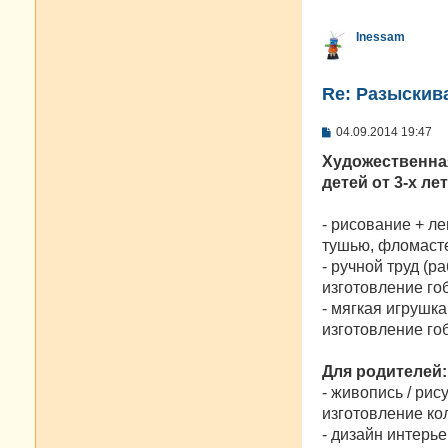
Inessam
Re: Разыскива
С
04.09.2014 19:47
о
о
Художественна
б
детей от 3-х ле
щ
е
н
- рисование + л
и
е
тушью, фломасте
- ручной труд (
изготовление го
- мягкая игрушк
изготовление гоб
Для родителей:
- живопись / рис
изготовление ко
- дизайн интерь