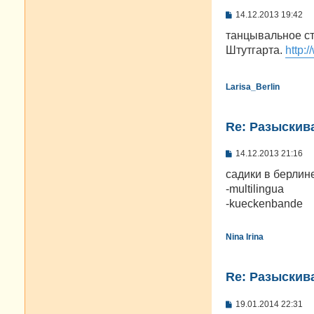
С
14.12.2013 19:42
о
о
танцывальное ст
б
Штутгарта.
http:
щ
е
н
и
Larisa_Berlin
е
Re: Разыскива
С
14.12.2013 21:16
о
о
садики в берлин
б
-multilingua
щ
е
-kueckenbande
н
и
е
Nina Irina
Re: Разыскива
С
19.01.2014 22:31
о