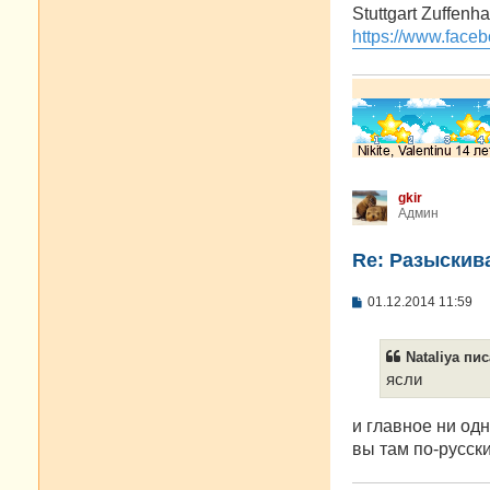
о
Stuttgart Zuffenh
б
https://www.faceb
щ
е
н
и
е
gkir
Админ
Re: Разыскива
С
01.12.2014 11:59
о
о
б
Nataliya пис
щ
е
ясли
н
и
е
и главное ни одн
вы там по-русск