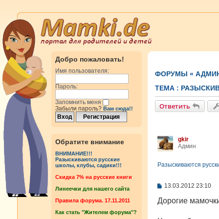
Добро пожаловать!
Имя пользователя:
ФОРУМЫ
«
АДМИ
Пароль:
ТЕМА :
РАЗЫСКИВ
Запомнить меня
Ответить
Забыли пароль?
Вам сюда!!
gkir
Обратите внимание
Админ
ВНИМАНИЕ!!!
Разыскиваются русские
Разыскиваются русски
школы, клубы, садики!!!
Cкидка 7% на русские книги
С
13.03.2012 23:10
Линеечки для нашего сайта
о
о
Дорогие мамочки
Правила форума. 17.11.2011
б
Как стать "Жителем форума"?
щ