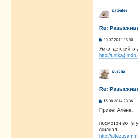
patenfee
Re: Разыскива
С
25.07.2014 23:50
о
о
Умка, детский к
б
http://umka.jimdo
щ
е
н
и
puscha
е
Re: Разыскива
С
15.08.2014 23:36
о
о
Привет Алёна,
б
щ
е
посмотри вот эту
н
филиал.
и
е
http://allezusamm