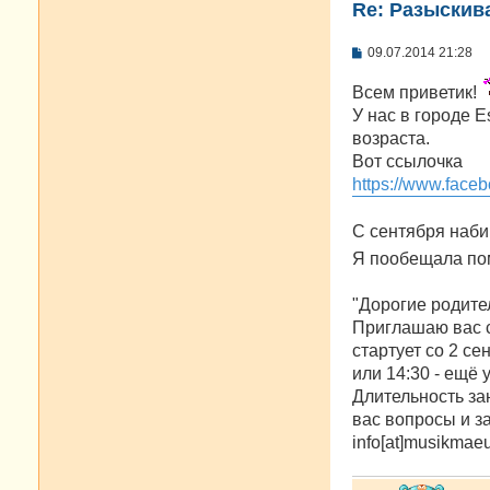
Re: Разыскива
С
09.07.2014 21:28
о
о
Всем приветик!
б
щ
У нас в городе 
е
возраста.
н
и
Вот ссылочка
е
https://www.fac
С сентября наби
Я пообещала по
"Дорогие родите
Приглашаю вас с 
стартует со 2 се
или 14:30 - ещё у
Длительность за
вас вопросы и за
info[at]musikmae