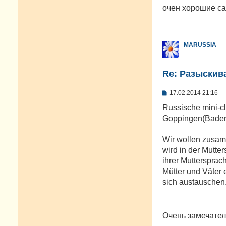
о
очен хорошие са
б
щ
е
н
и
MARUSSIA
е
Re: Разыскива
С
17.02.2014 21:16
о
о
Russische mini-c
б
Goppingen(Baden
щ
е
н
Wir wollen zusam
и
е
wird in der Mutte
ihrer Muttersprac
Mütter und Väter 
sich austauschen
Очень замечател