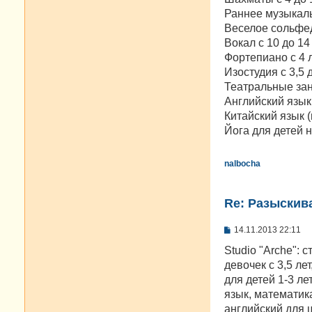
Раннее музыкаль
Веселое сольфед
Вокал с 10 до 14
Фортепиано с 4 ле
Изостудия с 3,5 
Театральные заня
Английский язык 
Китайский язык (
Йога для детей н
nalbocha
Re: Разыскива
С
14.11.2013 22:11
о
о
Studio "Arche": 
б
девочек с 3,5 ле
щ
е
для детей 1-3 ле
н
язык, математика
и
е
английский для 