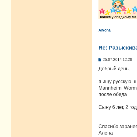
Alyona
Re: Разыскива
С
25.07.2014 12:28
о
о
Добрый день,
б
щ
е
я ищу русскую ш
н
Mannheim, Worms,
и
е
после обеда
Сыну 6 лет, 2 г
Спасибо заранее
Алена