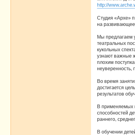
http://www.arche.w
Студия «Архе» п
на развивающее 
Мы предлагаем 
театральных пос
кукольных спект
узнают важные ж
плохим поступка
неуверенность, 
Во время заняти
достигается цел
результатов обу
В применяемых п
способностей де
раннего, средне
В обучении дете