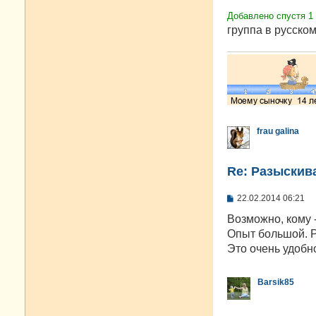
Добавлено спустя 1
группа в русском
frau galina
Re: Разыскива
С
22.02.2014 06:21
о
о
Возможно, кому -
б
Опыт большой. Р
щ
е
Это очень удобн
н
и
е
Barsik85