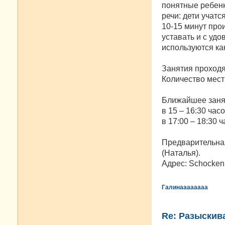
понятные ребенк
речи: дети учатс
10-15 минут про
уставать и с уд
используются как
Занятия проходят
Количество мест 
Ближайшее занят
в 15 – 16:30 часо
в 17:00 – 18:30 ча
Предварительная
(Наталья).
Адрес: Schockenri
Галинаааааааа
Re: Разыскива