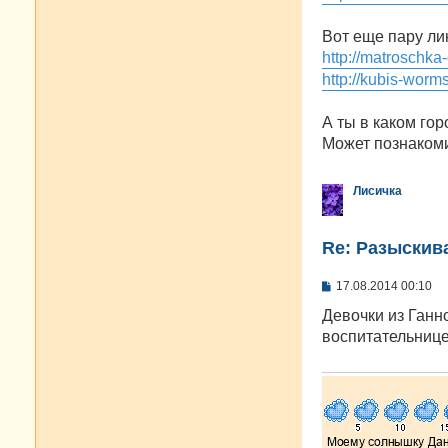
Вот еще пару ли
http://matroschka
http://kubis-worm
А ты в каком го
Может познакоми
Лисичка
Re: Разыскива
С
17.08.2014 00:10
о
о
Девочки из Ганно
б
воспитательнице
щ
е
н
и
е