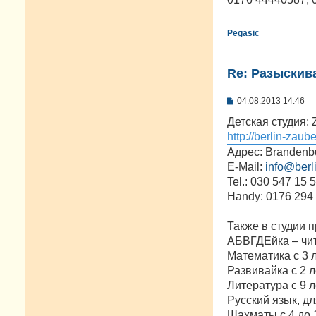
н
и
е
Pegasic
Re: Разыскива
С
04.08.2013 14:46
о
о
Детская студия: 
б
http://berlin-zaub
щ
е
Адрес: Brandenbu
н
E-Mail:
info@berl
и
е
Tel.: 030 547 15 
Handy: 0176 294
Также в студии 
АБВГДЕйка – чит
Математика с 3 
Развивайка с 2 л
Литература с 9 л
Русский язык, дл
Шахматы с 4 до 