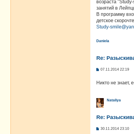
возраста "Study
и
е
занятий в Лейпци
В программу вхо
детское скорочт
Study-smile@yan
Daniela
Re: Разыскива
С
07.11.2014 22:19
о
о
б
Никто не знает, 
щ
е
н
и
Nataliya
е
Re: Разыскива
С
30.11.2014 23:10
о