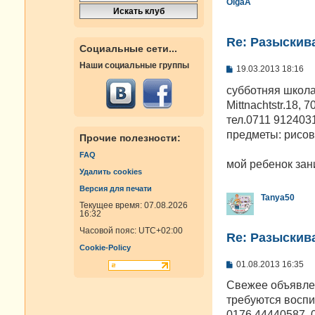
OlgaA
Re: Разыскива
Социальные сети...
Наши социальные группы
С
19.03.2013 18:16
о
о
субботняя школа
б
Mittnachtstr.18, 7
щ
е
тел.0711 912403
н
предметы: рисов
Прочие полезности:
и
е
FAQ
мой ребенок зан
Удалить cookies
Версия для печати
Tanya50
Текущее время: 07.08.2026
16:32
Часовой пояс:
UTC+02:00
Re: Разыскива
Cookie-Policy
С
01.08.2013 16:35
о
о
Свежее объявлен
б
требуются воспи
щ
е
0176 44440587, 