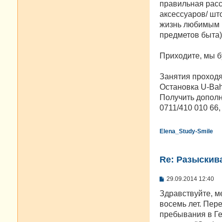
правильная расс
аксессуаров/ шт
жизнь любимым в
предметов быта)
Приходите, мы б
Занятия проходят 
Остановка U-Bahn
Получить дополн
0711/410 010 66,
Elena_Study-Smile
Re: Разыскива
С
29.09.2014 12:40
о
о
Здравствуйте, м
б
восемь лет. Пер
щ
е
пребывания в Ге
н