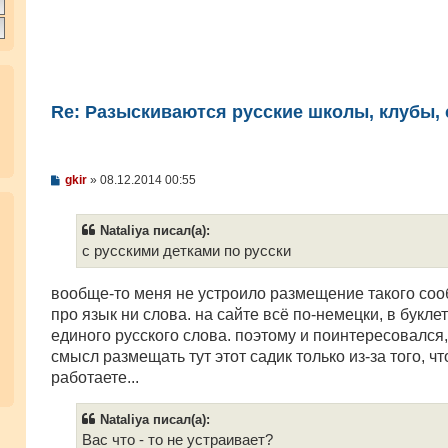
Re: Разыскиваются русские школы, клубы, с
С
gkir
»
08.12.2014 00:55
о
о
б
Nataliya писал(а):
щ
е
с русскими детками по русски
н
и
е
вообще-то меня не устроило размещение такого соо
про язык ни слова. на сайте всё по-немецки, в букле
единого русского слова. поэтому и поинтересовался,
смысл размещать тут этот садик только из-за того, чт
работаете...
Nataliya писал(а):
Вас что - то не устраивает?