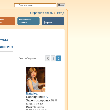
Обратная связь
•
Вход
кие
полезные
бы
статьи
форум
РУМА
ИКИ!!!
иренный поиск
1
2
Пред.
34 сообщения
Nataliya
Сообщения:
577
Зарегистрирован:
09.0
5.2011 16:55
Имя:
Natasha