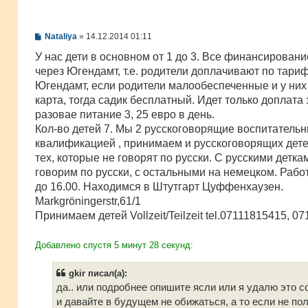
С
Nataliya
»
14.12.2014 01:11
о
о
У нас дети в основном от 1 до 3. Все финансировани
б
через Югендамт, т.е. родители доплачивают по тариф
щ
е
Югендамт, если родители малообеспеченные и у них
н
карта, тогда садик бесплатный. Идет только доплата 
и
е
разовае питание 3, 25 евро в день.
Кол-во детей 7. Мы 2 русскоговорящие воспитательн
квалификацией , принимаем и русскоговорящих дете
тех, которые не говорят по русски. С русскими детк
говорим по русски, с остальными на немецком. Работ
до 16.00. Находимся в Штутгарт Цуффенхаузен.
Markgröningerstr,61/1
Принимаем детей Vollzeit/Teilzeit tel.07111815415, 0
Добавлено спустя 5 минут 28 секунд:
gkir писал(а):
да.. или подробнее опишите ясли или я удалю это 
и давайте в будущем не обижаться, а то если не по