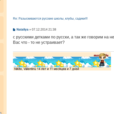
Re: Разыскиваются русские школы, клубы, садики!!!
С
Nataliya
»
07.12.2014 21:38
о
о
с русскими детками по русски, а так же говорим на н
б
Вас что - то не устраивает?
щ
е
н
и
е
.