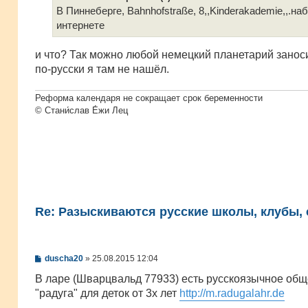
е
В Пиннеберге, Bahnhofstraße, 8,,Kinderakademie,,.на
н
интернете
и
е
и что? Так можно любой немецкий планетарий заноси
по-русски я там не нашёл.
Реформа календаря не сокращает срок беременности
© Стани́слав Е́жи Лец
Re: Разыскиваются русские школы, клубы, с
С
duscha20
»
25.08.2015 12:04
о
о
В ларе (Шварцвальд 77933) есть русскоязычное общ
б
"радуга" для деток от 3х лет
http://m.radugalahr.de
щ
е