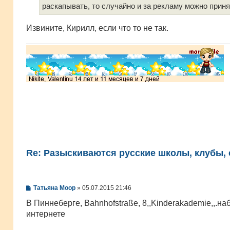
раскапывать, то случайно и за рекламу можно приня
Извините, Кирилл, если что то не так.
Re: Разыскиваются русские школы, клубы, с
С
Татьяна Моор
»
05.07.2015 21:46
о
о
В Пиннеберге, Bahnhofstraße, 8,,Kinderakademie,,.на
б
интернете
щ
е