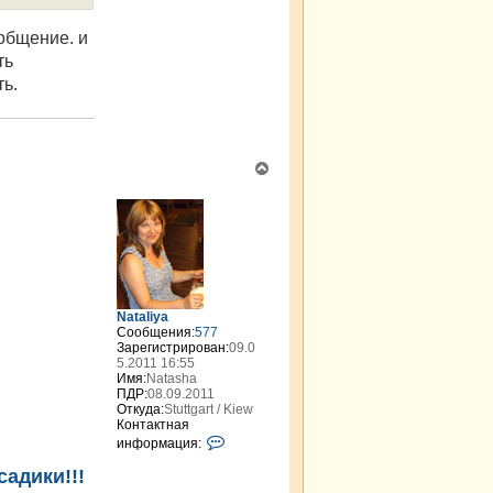
а
т
ообщение. и
е
л
ть
я
ть.
g
k
i
r
В
е
р
н
у
т
ь
с
я
Nataliya
к
Сообщения:
577
н
Зарегистрирован:
09.0
а
5.2011 16:55
Имя:
Natasha
ч
ПДР:
08.09.2011
а
Откуда:
Stuttgart / Kiew
л
Контактная
у
К
информация:
о
н
адики!!!
т