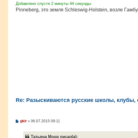
н
Добавлено спустя 2 минуты 44 секунды:
и
е
Pinneberg, это земля Schleswig-Holstein, возле Гамб
Re: Разыскиваются русские школы, клубы, с
С
gkir
»
06.07.2015 09:11
о
о
б
Татьяна Моор писал(а):
щ