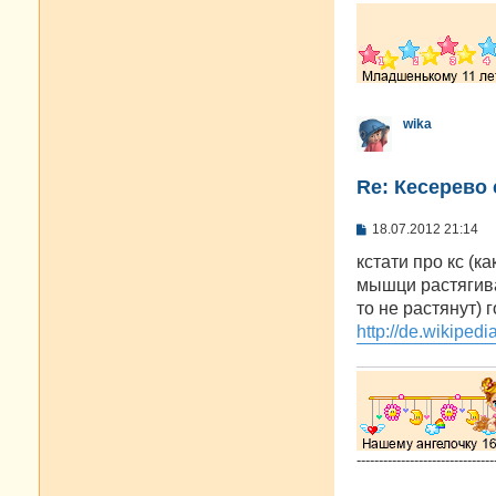
wika
Re: Кесерево 
С
18.07.2012 21:14
о
о
кстати про кс (к
б
мышци растягива
щ
е
то не растянут)
н
http://de.wikiped
и
е
-------------------------------