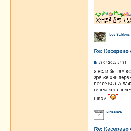
Les Sablons
Re: Кесерево 
С
18.07.2012 17:34
о
о
а если бы там вс
б
зря же они перв
щ
е
после КС). А даж
н
гинеколога недел
и
е
швом
kirieshka
Re: Кесерево 