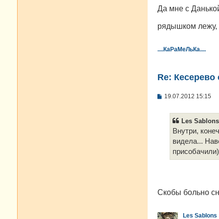
Да мне с Данькой
рядышком лежу, 
....КаРаМеЛьКа....
Re: Кесерево 
С
19.07.2012 15:15
о
о
б
Les Sablons
щ
е
Внутри, коне
н
видела... Нав
и
е
присобачили)
Скобы больно с
Les Sablons