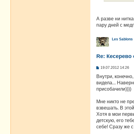
е
А разве ни нит
пару дней с мед
Les Sablons
Re: Кесерево 
С
19.07.2012 14:26
о
о
Внутри, конечно
б
видела... Наверн
щ
е
присобачили))))
н
и
е
Мне никто не пре
взвешать. В это
Хотя в мои перв
детскую, его теб
себе! Сразу же с