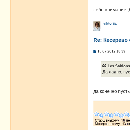
б
щ
себе внимание. Д
е
н
и
е
viktorija
Re: Кесерево 
С
18.07.2012 18:39
о
о
б
Les Sablons
щ
е
Да ладно, пус
н
и
е
да конечно пуст