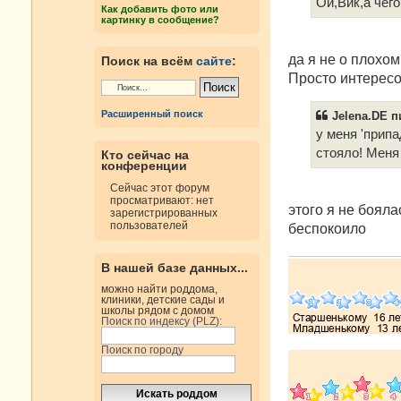
е
Ой,Вик,а чего
Как добавить фото или
н
картинку в сообщение?
и
е
да я не о плохом
Поиск на всём
сайте
:
Просто интересо
Расширенный поиск
Jelena.DE п
у меня 'припа
стояло! Меня 
Кто сейчас на
конференции
Сейчас этот форум
просматривают: нет
этого я не бояла
зарегистрированных
пользователей
беспокоило
В нашей базе данных...
можно найти роддома,
клиники, детские сады и
школы рядом с домом
Поиск по индексу (PLZ):
Поиск по городу