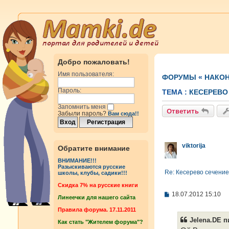
Добро пожаловать!
Имя пользователя:
ФОРУМЫ
«
НАКОН
Пароль:
ТЕМА :
КЕСЕРЕВО
Запомнить меня
Ответить
Забыли пароль?
Вам сюда!!
viktorija
Обратите внимание
ВНИМАНИЕ!!!
Разыскиваются русские
Re: Кесерево сечение
школы, клубы, садики!!!
Cкидка 7% на русские книги
С
18.07.2012 15:10
Линеечки для нашего сайта
о
о
Правила форума. 17.11.2011
б
Jelena.DE п
Как стать "Жителем форума"?
щ