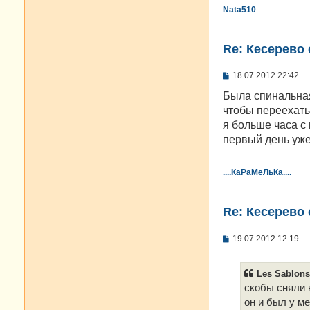
Nata510
Re: Кесерево 
С
18.07.2012 22:42
о
о
Была спинальная 
б
чтобы переехать 
щ
е
я больше часа с 
н
первый день уже 
и
е
....КаРаМеЛьКа....
Re: Кесерево 
С
19.07.2012 12:19
о
о
б
Les Sablons
щ
е
скобы сняли н
н
он и был у ме
и