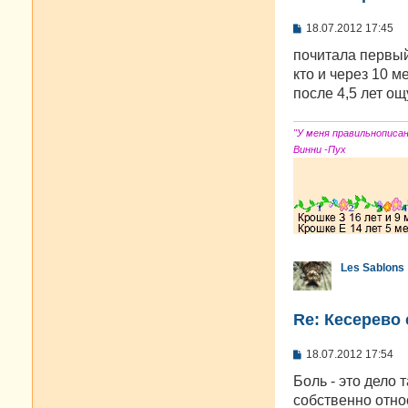
С
18.07.2012 17:45
о
о
почитала первый
б
кто и через 10 м
щ
е
после 4,5 лет ощ
н
и
е
"У меня правильнописа
Винни -Пух
Les Sablons
Re: Кесерево 
С
18.07.2012 17:54
о
о
Боль - это дело 
б
собственно относ
щ