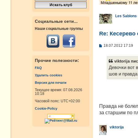
Les Sablons
Социальные сети...
Наши социальные группы
Re: Кесерево 
С
18.07.2012 17:19
о
о
б
Прочие полезности:
viktorija пис
щ
е
Девочки вот 
FAQ
н
шов и правда
и
Удалить cookies
е
Версия для печати
Текущее время: 07.08.2026
10:18
Часовой пояс:
UTC+02:00
Правда не болел
Cookie-Policy
за старшим по п
viktorija