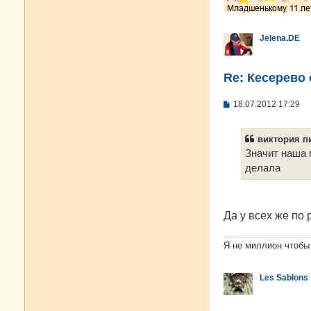
Jelena.DE
Re: Кесерево 
С
18.07.2012 17:29
о
о
б
виктория пи
щ
е
Значит наша 
н
делала
и
е
Да у всех же по 
Я не миллион чтобы 
Les Sablons