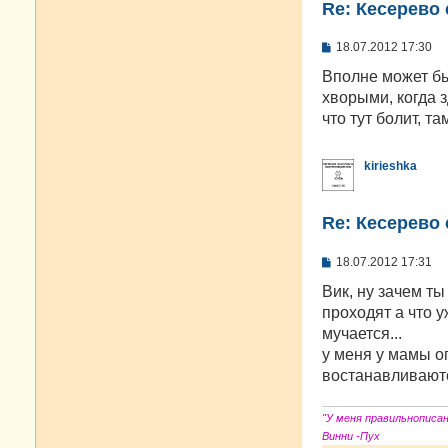
Re: Кесерево 
С
18.07.2012 17:30
о
о
Вполне может бы
б
хворыми, когда з
щ
е
что тут болит, та
н
и
е
kirieshka
Re: Кесерево 
С
18.07.2012 17:31
о
о
Вик, ну зачем ты
б
проходят а что у
щ
е
мучается...
н
у меня у мамы о
и
е
востанавливаютс
"У меня правильнописа
Винни -Пух