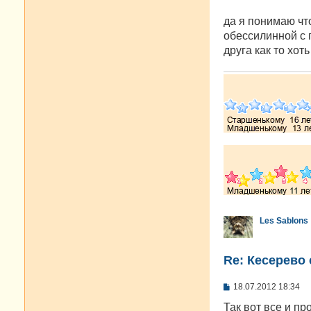
да я понимаю чт
обессилинной с 
друга как то хот
Les Sablons
Re: Кесерево 
С
18.07.2012 18:34
о
о
Так вот все и пр