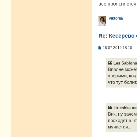
е
все проясняется
н
и
е
viktorija
Re: Кесерево 
С
18.07.2012 18:10
о
о
б
Les Sablons
щ
е
Вполне может
н
хворыми, когд
и
е
что тут болит
kirieshka пи
Вик, ну зачем
проходят а чт
мучается...