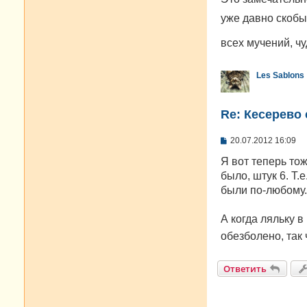
уже давно скобы
всех мучений, чу
Les Sablons
Re: Кесерево 
С
20.07.2012 16:09
о
о
Я вот теперь то
б
было, штук 6. Т.
щ
е
были по-любому.
н
и
е
А когда ляльку в
обезболено, так 
Ответить