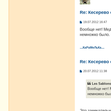
Re: Кесерево 
С
19.07.2012 16:47
о
о
Вообще нет! Мед
б
немножко было.
щ
е
н
и
....КаРаМеЛьКа....
е
Re: Кесерево 
С
20.07.2012 11:38
о
о
б
Les Sablons
щ
е
Вообще нет! 
н
немножко бы
и
е
Это замечательн