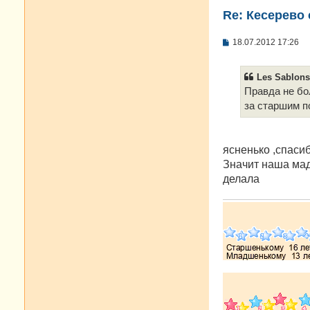
Re: Кесерево 
С
18.07.2012 17:26
о
о
б
Les Sablons
щ
е
Правда не бо
н
за старшим п
и
е
ясненько ,спасиб
Значит наша мад
делала