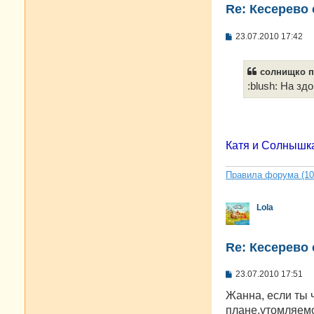
Re: Кесерево
С
23.07.2010 17:42
о
о
б
солнищко пи
щ
е
:blush: На з
н
и
е
Катя и Солнышка 
Правила форума (10.
Lola
Re: Кесерево
С
23.07.2010 17:51
о
о
Жанна, если ты
б
плане,утомляемо
щ