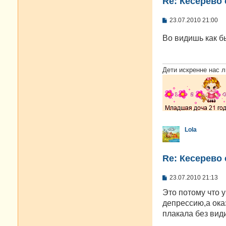
Re: Кесерево
С
23.07.2010 21:00
о
о
Во видишь как б
б
щ
е
н
и
Дети искренне нас л
е
Lola
Re: Кесерево
С
23.07.2010 21:13
о
о
Это потому что 
б
депрессию,а ока
щ
е
плакала без вид
н