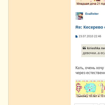
EvaReiter
Re: Кесерево
С
23.07.2010 22:46
о
о
б
kirieshka пи
щ
е
девочки..а е
н
и
е
Кать, очень хочу
через естествен