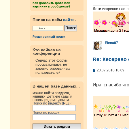
е
Как добавить фото или
н
картинку в сообщение?
и
Дети искренне нас л
е
Поиск на всём
сайте
:
Расширенный поиск
Elena87
Кто сейчас на
конференции
Re: Кесерево
Сейчас этот форум
просматривают: нет
зарегистрированных
С
23.07.2010 10:09
пользователей
о
о
б
Ира, спасибо чт
В нашей базе данных...
щ
е
можно найти роддома,
н
клиники, детские сады и
и
школы рядом с домом
е
Поиск по индексу (PLZ):
Поиск по городу