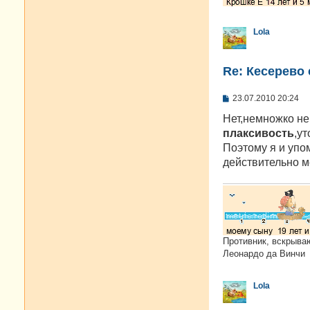
Lola
Re: Кесерево
С
23.07.2010 20:24
о
о
Нет,немножко не
б
плаксивость
,у
щ
е
Поэтому я и упо
н
действительно ме
и
е
Противник, вскрыва
Леонардо да Винчи
Lola