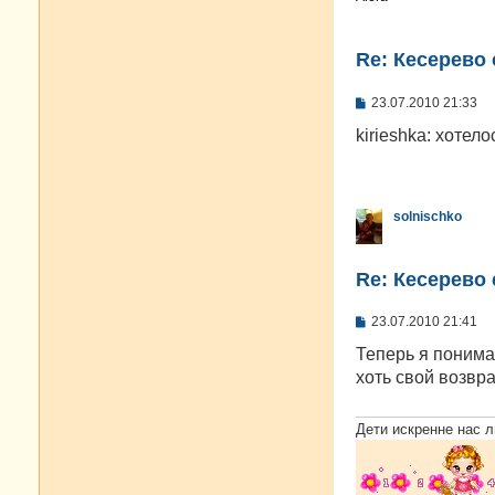
Re: Кесерево
С
23.07.2010 21:33
о
о
kirieshka: хотел
б
щ
е
н
и
solnischko
е
Re: Кесерево
С
23.07.2010 21:41
о
о
Теперь я понима
б
хоть свой возвр
щ
е
н
и
Дети искренне нас л
е