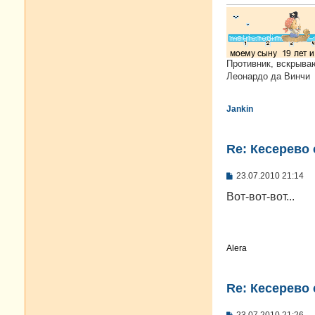
и
е
Противник, вскрыва
Леонардо да Винчи
Jankin
Re: Кесерево
С
23.07.2010 21:14
о
о
Вот-вот-вот...
б
щ
е
н
и
Alera
е
Re: Кесерево
С