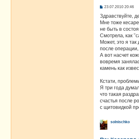
С
23.07.2010 20:46
о
о
Здравствуйте, д
б
Мне тоже кесаре
щ
е
не быть в состо
н
Смотрела, как "
и
е
Может, это я так
после операции,
А вот насчет кож
вовремя занялас
камень как известн
Кстати, проблем
Я три года думал
что такая раздр
счастья после р
с щитовидкой пр
solnischko