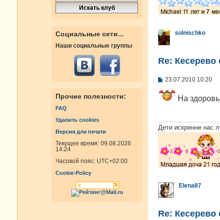
solnischko
Социальные сети...
Наши социальные группы
Re: Кесерево
С
23.07.2010 10:20
о
о
Прочие полезности:
На здоровье
б
щ
FAQ
е
н
Удалить cookies
и
Дети искренне нас л
Версия для печати
е
Текущее время: 09.08.2026
14:24
Часовой пояс:
UTC+02:00
Cookie-Policy
Elena87
Re: Кесерево