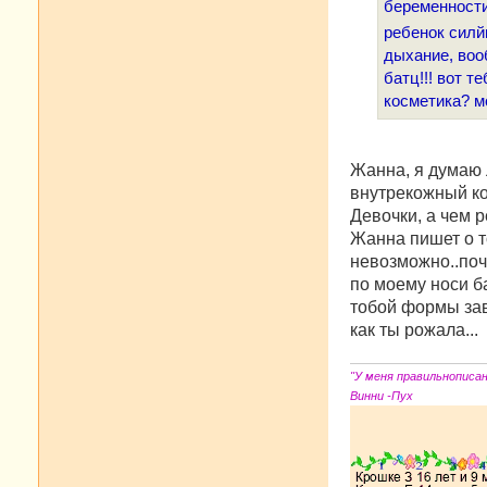
е
беременности
ребенок силй
дыхание, воо
батц!!! вот т
косметика? м
Жанна, я думаю 
внутрекожный ко
Девочки, а чем 
Жанна пишет о т
невозможно..по
по моему носи б
тобой формы зави
как ты рожала...
"У меня правильнописа
Винни -Пух