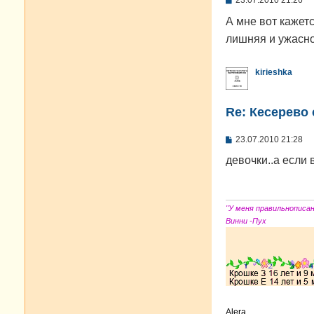
23.07.2010 21:26
о
о
А мне вот кажетс
б
лишняя и ужасно
щ
е
н
и
kirieshka
е
Re: Кесерево
С
23.07.2010 21:28
о
о
девочки..а если
б
щ
е
н
и
"У меня правильнописа
е
Винни -Пух
Alera