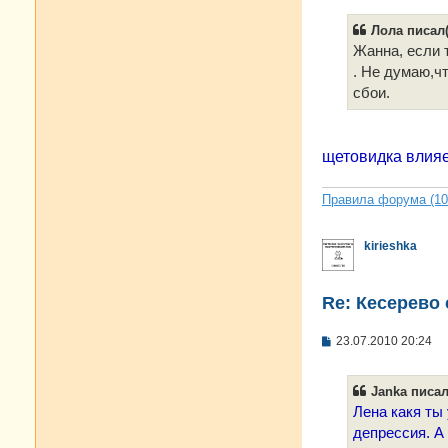
о
б
Лола писал(
щ
е
Жанна, если 
н
. Не думаю,ч
и
е
сбои.
щетовидка влияе
Правила форума (10.
kirieshka
Re: Кесерево
С
23.07.2010 20:24
о
о
б
Janka писал
щ
е
Лена какя ты 
н
депрессия. А 
и