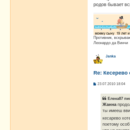
е
родов бывает вс
н
и
е
Противник, вскрыва
Леонардо да Винчи
Janka
Re: Кесерево
С
23.07.2010 18:04
о
о
б
Елена87 пис
щ
е
Жанна
продо
н
ты имееш вви
и
е
кесарево хо
поетому особ