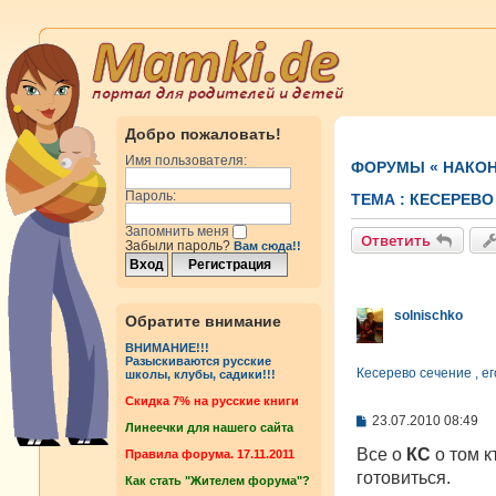
Добро пожаловать!
Имя пользователя:
ФОРУМЫ
«
НАКОН
Пароль:
ТЕМА :
КЕСЕРЕВО
Запомнить меня
Ответить
Забыли пароль?
Вам сюда!!
solnischko
Обратите внимание
ВНИМАНИЕ!!!
Разыскиваются русские
Кесерево сечение , е
школы, клубы, садики!!!
Cкидка 7% на русские книги
С
23.07.2010 08:49
Линеечки для нашего сайта
о
о
Все о
КС
о том к
Правила форума. 17.11.2011
б
готовиться.
Как стать "Жителем форума"?
щ