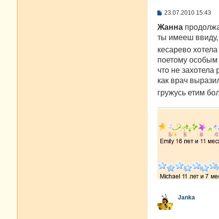
С
23.07.2010 15:43
о
о
Жанна
продолжа
б
ты имееш ввиду,
щ
е
кесарево хотел
н
поетому особым 
и
е
что не захотела
как врач выразил
гружусь етим б
Janka