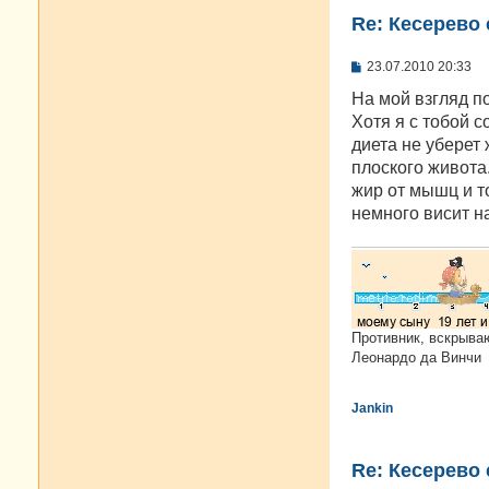
Re: Кесерево
С
23.07.2010 20:33
о
о
На мой взгляд п
б
Хотя я с тобой 
щ
е
диета не уберет
н
плоского живота
и
е
жир от мышц и т
немного висит н
Противник, вскрыва
Леонардо да Винчи
Jankin
Re: Кесерево