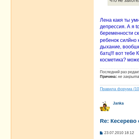
что не захот
Лена какя ты умн
депрессия. А я t
беременности ск
ребенок силйно 
дыхание, вообше
батц!!! вот тебе 
косметика? може
Последний раз редак
Причина:
не закрыт
Правила форума (10.
Janka
Re: Кесерево
С
23.07.2010 18:12
о