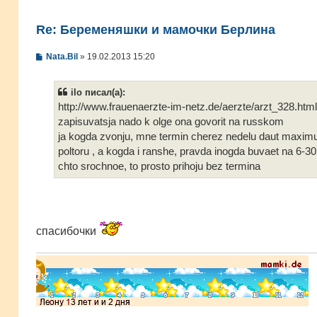
Re: Беременяшки и мамочки Берлина
С
Nata.Bil
»
19.02.2013 15:20
о
о
б
ilo писал(а):
щ
е
http://www.frauenaerzte-im-netz.de/aerzte/arzt_328.html
н
zapisuvatsja nado k olge ona govorit na russkom
и
е
ja kogda zvonju, mne termin cherez nedelu daut maxi
poltoru , a kogda i ranshe, pravda inogda buvaet na 6-30 
chto srochnoe, to prosto prihoju bez termina
спасибочки