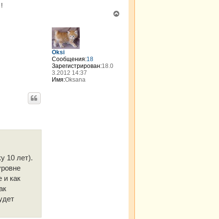
!
В
е
р
н
у
Oksi
т
Сообщения:
18
ь
Зарегистрирован:
18.0
с
3.2012 14:37
я
Имя:
Oksana
к
н
а
ч
а
л
у
у 10 лет).
уровне
 и как
ак
удет