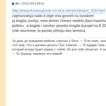
С
ilo
»
19.02.2013 09:01
о
о
http://www.frauenaerzte-im-netz.de/aerzte/arzt_328.html
б
zapisuvatsja nado k olge ona govorit na russkom
щ
е
ja kogda zvonju, mne termin cherez nedelu daut maxim
н
poltoru , a kogda i ranshe, pravda inogda buvaet na 6-30 
и
е
chto srochnoe, to prosto prihoju bez termina
За день до рождения ребёнок спросил у Бога: — Я не знаю, зач
этот мир. Что я должен делать? Бог ответил: — Я подарю тебе 
который всегда будет рядом с тобой. Он всё тебе объяснит. А ка
— Ты будешь называть его мамой!