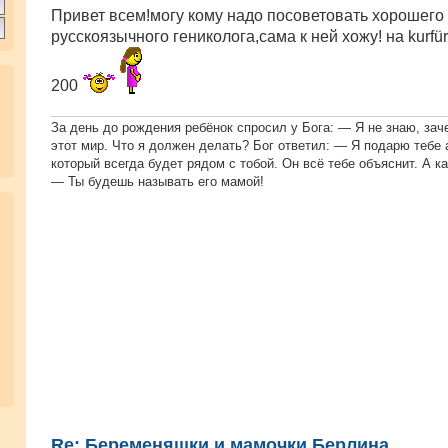
о
Привет всем!могу кому надо посоветовать хорошего
б
русскоязычного гениколога,сама к ней хожу! нa kurfü
щ
е
н
и
200
е
За день до рождения ребёнок спросил у Бога: — Я не знаю, зач
этот мир. Что я должен делать? Бог ответил: — Я подарю тебе 
который всегда будет рядом с тобой. Он всё тебе объяснит. А ка
— Ты будешь называть его мамой!
Re: Беременяшки и мамочки Берлина