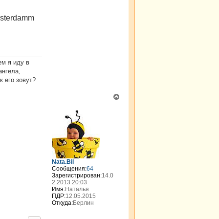
rsterdamm
ем я иду в
ангела,
к его зовут?
В
е
р
н
у
т
ь
с
я
Nata.Bil
к
Сообщения:
64
н
Зарегистрирован:
14.0
2.2013 20:03
а
Имя:
Наталья
ч
ПДР:
12.05.2015
а
Откуда:
Берлин
л
у