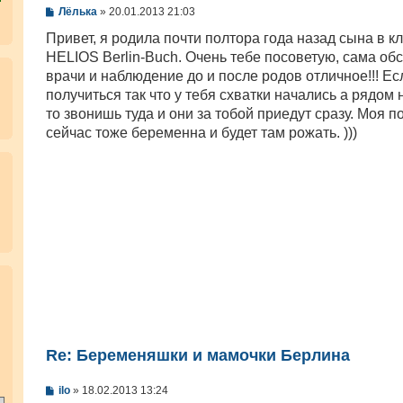
С
Лёлька
»
20.01.2013 21:03
о
о
Привет, я родила почти полтора года назад сына в к
б
HELIOS Berlin-Buch. Очень тебе посоветую, сама обс
щ
е
врачи и наблюдение до и после родов отличное!!! Ес
н
получиться так что у тебя схватки начались а рядом н
и
е
то звонишь туда и они за тобой приедут сразу. Моя п
сейчас тоже беременна и будет там рожать. )))
.
Re: Беременяшки и мамочки Берлина
С
ilo
»
18.02.2013 13:24
о