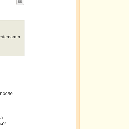
ürsterdamm
 после
ла
вы?