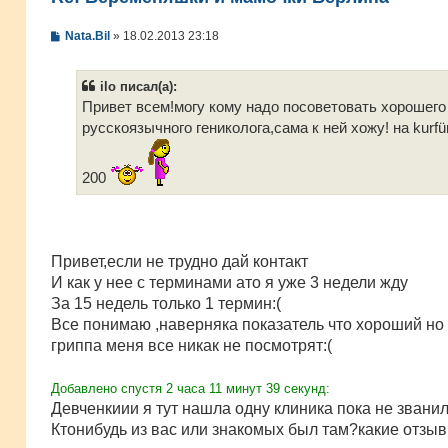
С
Nata.Bil
»
18.02.2013 23:18
о
о
б
ilo писал(а):
щ
е
Привет всем!могу кому надо посоветовать хорошего
н
русскоязычного гениколога,сама к ней хожу! нa kurf
и
е
200
Привет,если не трудно дай контакт
И как у нее с терминами ато я уже 3 недели жду
За 15 недель только 1 термин:(
Все понимаю ,наверняка показатель что хороший но
гриппа меня все никак не посмотрят:(
Добавлено спустя 2 часа 11 минут 39 секунд:
Девченкиии я тут нашла одну клиника пока не звани
Ктонибудь из вас или знакомых был там?какие отзы