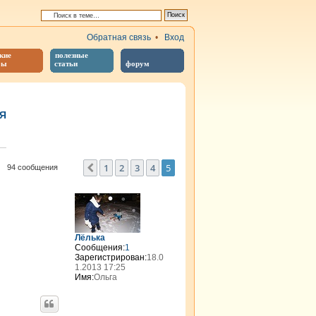
Обратная связь
•
Вход
кие
полезные
бы
статьи
форум
Я
иренный поиск
1
2
3
4
5
Пред.
94 сообщения
Лёлька
Сообщения:
1
Зарегистрирован:
18.0
1.2013 17:25
Имя:
Ольга