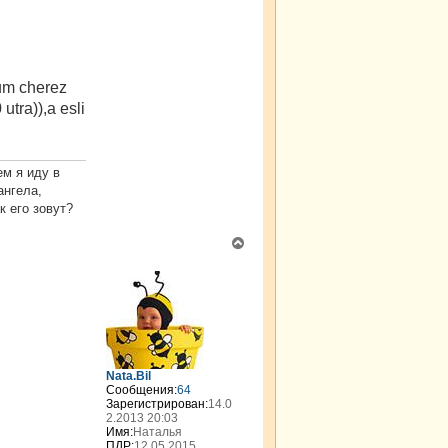
um cherez
utra)),a esli
ем я иду в
ангела,
к его зовут?
В
е
р
н
у
т
ь
с
я
Nata.Bil
к
Сообщения:
64
н
Зарегистрирован:
14.0
2.2013 20:03
а
Имя:
Наталья
ч
ПДР:
12.05.2015