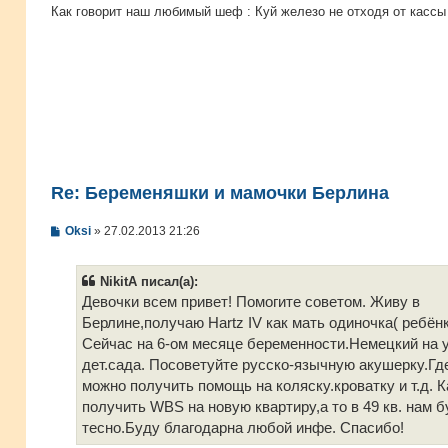
Как говорит наш любимый шеф : Куй железо не отходя от кассы 
Re: Беременяшки и мамочки Берлина
С
Oksi
»
27.02.2013 21:26
о
о
б
NikitA писал(а):
щ
е
Девочки всем привет! Помогите советом. Живу в
н
Берлине,получаю Hartz IV как мать одиночка( ребёнк
и
е
Сейчас на 6-ом месяце беременности.Немецкий на 
дет.сада. Посоветуйте русско-язычную акушерку.Где
можно получить помощь на коляску.кроватку и т.д. К
получить WBS на новую квартиру,а то в 49 кв. нам б
тесно.Буду благодарна любой инфе. Спасибо!