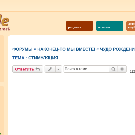
детс
роддома
отзывы
клу
ФОРУМЫ
«
НАКОНЕЦ-ТО МЫ ВМЕСТЕ!
«
ЧУДО РОЖДЕНИ
ТЕМА :
СТИМУЛЯЦИЯ
Поиск
Расш
Ответить
11
?