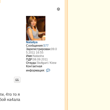
В
е
р
н
у
т
ь
с
я
Nataliya
к
Сообщения:
577
н
Зарегистрирован:
09.0
а
5.2011 16:55
Имя:
Natasha
ч
ПДР:
08.09.2011
а
Откуда:
Stuttgart / Kiew
л
Контактная
у
К
информация:
о
н
т
а
к
т
н
и, 4то то я
а
обой на4ала
я
и
н