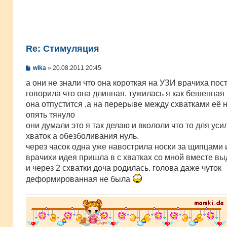
Re: Стимуляция
С
wika
»
20.08.2011 20:45
о
о
а они не знали что она короткая на УЗИ врачиха пос
б
говорила что она длинная. тужилась я как бешенная 
щ
е
она отпустится ,а на перерыве между схватками её 
н
опять тянуло
и
е
они думали это я так делаю и вкололи что то для уси
хваток а обезболивания нуль.
через часок одна уже навострила носки за щипцами и
врачихи идея пришла в с хватках со мной вместе в
и через 2 схватки доча родилась. голова даже чуток
деформированная не была