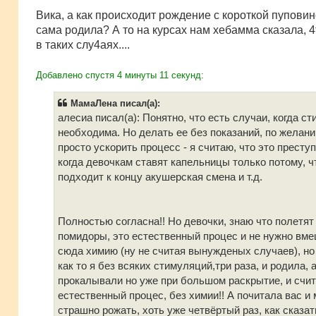
Вика, а как происходит рождение с короткой пупови
сама родила? А то на курсах нам хебамма сказала, 4
в таких слу4аях....
Добавлено спустя 4 минуты 11 секунд:
МамаЛена писал(а):
алесиа писал(а): Понятно, что есть случаи, когда с
необходима. Но делать ее без показаний, по желани
просто ускорить процесс - я считаю, что это престу
когда девочкам ставят капельницы только потому, ч
подходит к концу акушерская смена и т.д.
Полностью согласна!! Но девочки, знаю что полетят
помидоры, это естественный процес и не нужно вм
сюда химию (ну не считая вынужденых случаев), но
как то я без всяких стимуляций,три раза, и родила, 
прокалывали но уже при большом раскрытие, и счит
естественный процес, без химии!! А почитала вас и
страшно рожать, хоть уже четвёртый раз, как сказат