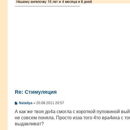
--------------------------------------------------------
Re: Стимуляция
С
Nataliya
»
20.08.2011 20:57
о
о
А как же твоя до4а смогла с короткой пуповиной выйт
б
не совсем поняла. Просто изза того 4то вра4иха с т
щ
е
выдавливат?
н