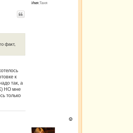
Имя:
Таня
о факт,
хотелось
отовке к
адо так, а
Ж) НО мне
сь только
В
е
р