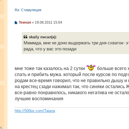
Re: Стимуляция
С
Темная
»
19.08.2011 15:04
о
о
б
skaily писал(а):
щ
е
Ммммда, мне не доно выдержать три дня схваток- эт
н
рада, что у вас это позади
и
е
мне тоже так казалось на 2 сутки
больше всего 
спать и прибить мужа. который после курсов по подг
родам все-время говорил, что не правильно дышу и н
на крестец сзади нажимал так, что синяки остались 
.
все-равно понравилось, никакого негатива не остало
лучшие воспоминания
http://500px.com/Tajana