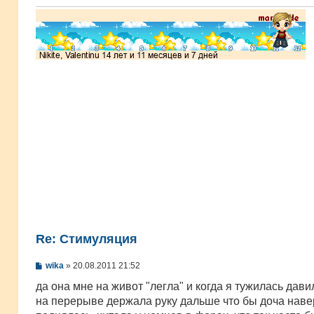
и
е
Re: Стимуляция
С
wika
»
20.08.2011 21:52
о
о
да она мне на живот "легла" и когда я тужилась дави
б
на перерыве держала руку дальше что бы доча наве
щ
е