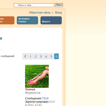
Обратная связь
•
Вход
кие
полезные
бы
статьи
форум
Я
иренный поиск
1
2
3
4
5
6
Пред.
2 сообщений
Темная
Модератор
Сообщения:
7510
Зарегистрирован:
14.0
8.2011 12:42