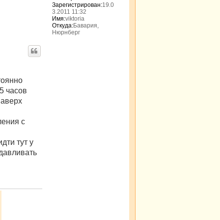
н
Зарегистрирован:
19.0
а
3.2011 11:32
Имя:
viktoria
ч
Откуда:
Бавария,
а
Нюрнберг
л
у
тоянно
5 часов
наверх
ления с
дти тут у
ыдавливать