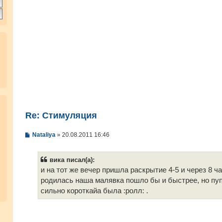
Re: Стимуляция
С
Nataliya
»
20.08.2011 16:46
о
о
б
вика писал(а):
щ
е
и на тот же вечер пришла раскрытие 4-5 и через 8 ч
н
родилась наша малявка пошло бы и быстрее, но пу
и
е
сильно короткайа была :ролл: .