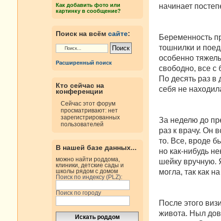
н
начинает постепе
Как добавить фото или
и
картинку в сообщение?
е
Поиск на всём
сайте
:
Беременность пр
тошнилки и поед
особенно тяжелым
Расширенный поиск
свободно, все с
По десять раз в
Кто сейчас на
себя не находил
конференции
Сейчас этот форум
просматривают: нет
зарегистрированных
За неделю до пр
пользователей
раз к врачу. Он 
то. Все, вроде б
В нашей базе данных...
но как-нибудь н
можно найти роддома,
шейку вручную. Я
клиники, детские сады и
могла, так как н
школы рядом с домом
Поиск по индексу (PLZ):
Поиск по городу
После этого визи
живота. Ныл дов