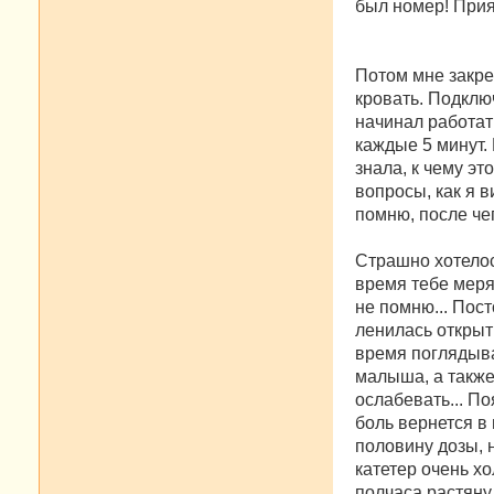
был номер! Прият
Потом мне закре
кровать. Подклю
начинал работат
каждые 5 минут. 
знала, к чему э
вопросы, как я 
помню, после че
Страшно хотелось
время тебе меря
не помню... Пост
ленилась открыт
время поглядыва
малыша, а также
ослабевать... По
боль вернется в
половину дозы, н
катетер очень хо
полчаса растянул