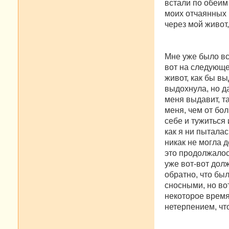
встали по обеим 
моих отчаянных 
через мой живот,
Мне уже было все
вот на следующе
живот, как бы вы
выдохнула, но да
меня выдавит, та
меня, чем от бол
себе и тужиться 
как я ни пытала
никак не могла д
это продолжалось
уже вот-вот долж
обратно, что бы
сносными, но вот
некоторое время 
нетерпением, что