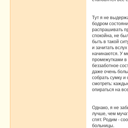
Тут я не выдержа
бодром состояни
распрашивать пр
спокойна, не был
быть в такой сит
и зачитать вслух
начинаются. У м
промежутками в 5
беззаботное сос
даже очень больн
собрать сумку и 
смотреть: кажды
опираться на все
Однако, я не заб
лучше, чем муча
спят. Родим - со
больницы.