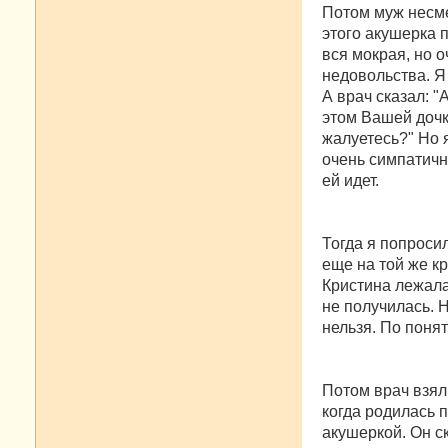
Потом муж несме
этого акушерка 
вся мокрая, но о
недовольства. Я 
А врач сказал: "
этом Вашей дочке
жалуетесь?" Но я
очень симпатично
ей идет.
Тогда я попроси
еще на той же кр
Кристина лежала
не получилась. 
нельзя. По поня
Потом врач взял 
когда родилась 
акушеркой. Он ск