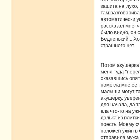
зашита наглухо, 
там разговарива
автоматически уп
рассказал мне, ч
было видно, он 
Бедненький... Хо
страшного нет.
Потом акушерка 
меня туда "перел
оказавшись опят
помогла мне ее 
малыши могут та
акушерку, уверен
для начала, да т
ела что-то на уж
долька из плитк
поесть. Моему с
положен ужин в 
отправила мужа з