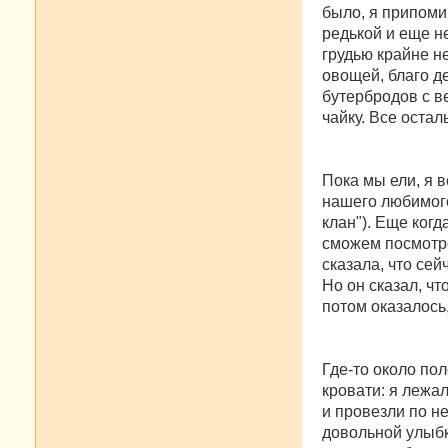
было, я припоми
редькой и еще н
грудью крайне н
овощей, благо д
бутербродов с в
чайку. Все оста
Пока мы ели, я 
нашего любимого
клан"). Еще когд
сможем посмотре
сказала, что сей
Но он сказал, чт
потом оказалось
Где-то около по
кровати: я лежа
и провезли по н
довольной улыбк