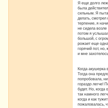
Я еще долго леж
была действител
сильным. Я пыта
делать, смотрел
терпение, я начи
не сидела возле 
потом я услышал
большой, с огром
рожает еще одна
горячий пот, но,
и мне захотелос
Когда акушерка в
Тогда она предл
попробовала, нич
гораздо легче! П
будет. Но, когда
так намного легч
когда и как тужи
пожаловалась, ч