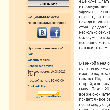
еще хуже. Спать 
и предчувствие 
удручающее сост
вот-сегодня- ноч
Социальные сети...
похода в туалет
Наши социальные группы
странную давящу
несколько секунд
было уже не мое
все равно хотело
натыкаясь на ме
Прочие полезности:
FAQ
Удалить cookies
В ванной меня о
Версия для печати
понятия не имела
Текущее время: 10.08.2026
именно подтекаю
09:41
схватка. Подсчи
Часовой пояс:
UTC+02:00
второй, я поняла
Cookie-Policy
минут. Пока в 20
все же окончател
придется - все р
после следующих
становятся все 