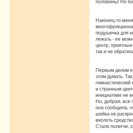
половины! Но бо
Наконец-то меня
многофункционал
подушечка для ко
лежать - ее мож
центр, приятные
так и не обратил
Первым делом я 
этом думать. Так
гимнастический 
и странным цвет
инициативе не в
Но, добрая, все
она сообщила, чт
шейка не раскро
вколоть средств
Стало полегче, х