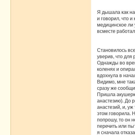
Я дышала как на
и говорил, что и
медицинское ли 
всместе работал
Становилось все
уверив, что для 
Однажды во врем
коленях и опирал
вдохнула в начал
Видимо, мне така
сразу же сообщи
Пришла акушерка
анастезию). До р
анастезий, и, уж
этом говорила. Н
попрошу, то он н
перечить или пыт
я сначала отказа