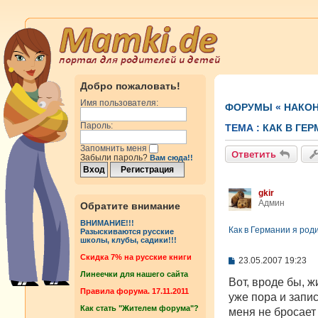
Добро пожаловать!
Имя пользователя:
ФОРУМЫ
«
НАКОН
Пароль:
ТЕМА :
КАК В ГЕ
Запомнить меня
Ответить
Забыли пароль?
Вам сюда!!
gkir
Админ
Обратите внимание
ВНИМАНИЕ!!!
Как в Германии я род
Разыскиваются русские
школы, клубы, садики!!!
Cкидка 7% на русские книги
С
23.05.2007 19:23
о
Линеечки для нашего сайта
о
Вот, вроде бы, ж
б
Правила форума. 17.11.2011
уже пора и запи
щ
Как стать "Жителем форума"?
е
меня не бросает 