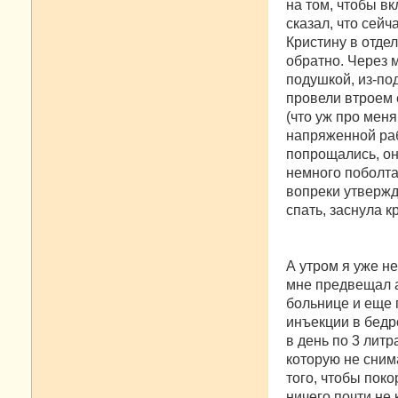
на том, чтобы в
сказал, что сей
Кристину в отде
обратно. Через 
подушкой, из-по
провели втроем 
(что уж про меня
напряженной раб
попрощались, он
немного поболта
вопреки утвержд
спать, заснула к
А утром я уже н
мне предвещал а
больнице и еще 
инъекции в бедр
в день по 3 лит
которую не снима
того, чтобы поко
ничего почти не 