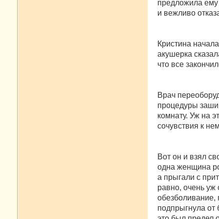
предложила ему 
и вежливо отказа
Кристина начала 
акушерка сказала
что все закончил
Врач переоборуд
процедуры зашив
комнату. Уж на э
сочувствия к нем
Вот он и взял св
одна женщина ро
а прыгали с прит
равно, очень уж
обезболивание, 
подпрыгнула от 
это был предел 