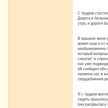
С трудом спусти
Дорога в больни
утра, и дороги 
В машине меня ра
может еще и от 
необыкновенно т
который вопроша
схватки" и спро
нас уже поджида
ей сообщил обо 
провела нас в к
сердцебиения ре
Я с трудом могла
сидеть пришлось
она раскрылась у