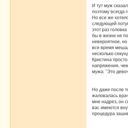
И тут муж сказал
поэтому всегда г
Но все же хотело
следующей потуг
этот раз головк
бы в жизни не п
невероятное, но
все время мешал
несколько секун
Кристина просто
напряжения, чем
мужа: "Это девоч
Но даже после то
жаловалась врач
мне надрез, он с
вас имеются вну
процедура заши