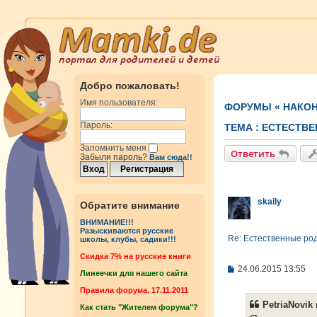
Добро пожаловать!
Имя пользователя:
ФОРУМЫ
«
НАКОН
Пароль:
ТЕМА :
ЕСТЕСТВЕ
Запомнить меня
Ответить
Забыли пароль?
Вам сюда!!
skaily
Обратите внимание
ВНИМАНИЕ!!!
Разыскиваются русские
Re: Естественные ро
школы, клубы, садики!!!
Cкидка 7% на русские книги
С
24.06.2015 13:55
Линеечки для нашего сайта
о
о
Правила форума. 17.11.2011
б
PetriaNovik 
Как стать "Жителем форума"?
щ