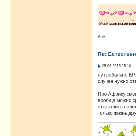
Anik
Re: Естестве
С
25.06.2015 15:10
о
о
ну глобально ЕР
б
случае нужно от
щ
е
н
Про Африку смеш
и
е
вообще можно сра
отказались поле
только жизнь друг