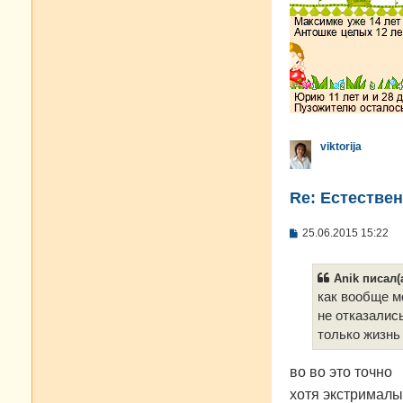
viktorija
Re: Естестве
С
25.06.2015 15:22
о
о
б
Anik писал(а
щ
е
как вообще мо
н
не отказалис
и
е
только жизнь 
во во это точно
хотя экстрималы