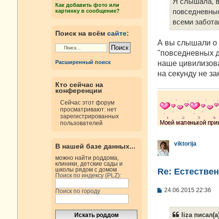
е
Я слышала, в
Как добавить фото или
н
картинку в сообщение?
повседневные
и
е
всеми заботам
Поиск на всём
сайте
:
А вы слышали о 
''повседневных 
наше цивилизова
Расширенный поиск
на секунду не за
Кто сейчас на
конференции
Сейчас этот форум
просматривают: нет
зарегистрированных
пользователей
viktorija
В нашей базе данных...
можно найти роддома,
клиники, детские сады и
школы рядом с домом
Re: Естестве
Поиск по индексу (PLZ):
С
24.06.2015 22:36
Поиск по городу
о
о
б
liza писал(а
щ