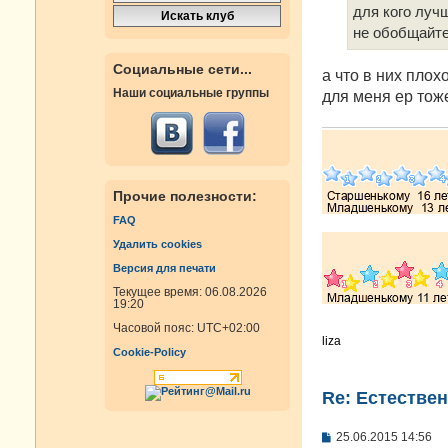
е
для кого луч
н
не обобщайте
и
е
Социальные сети...
а что в них плох
Наши социальные группы
для меня ер тоже
Прочие полезности:
FAQ
Удалить cookies
Версия для печати
Текущее время: 06.08.2026
19:20
Часовой пояс:
UTC+02:00
liza
Cookie-Policy
Re: Естестве
С
25.06.2015 14:56