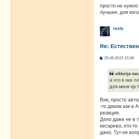
о
о
просто не нужно 
б
лучшее. для кого-
щ
е
н
и
skaily
е
Re: Естестве
С
25.06.2015 15:08
о
о
б
viktorija пис
щ
е
а что в них п
н
для меня ер т
и
е
Вик, просто авто
-то диком как в
реакция.
Дело даже не в т
кесарево, кто-т
дано. Тут не воп