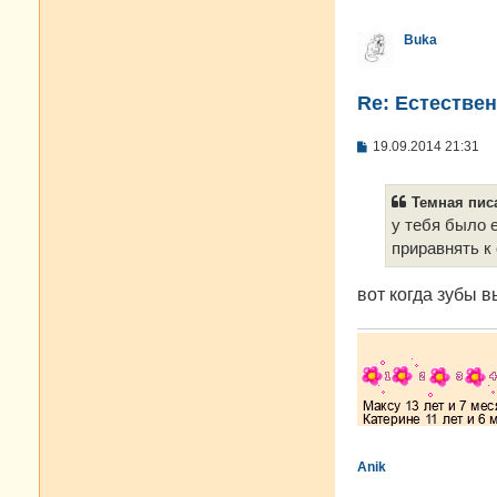
Buka
Re: Естестве
С
19.09.2014 21:31
о
о
б
Темная писа
щ
е
у тебя было 
н
приравнять к 
и
е
вот когда зубы в
Anik