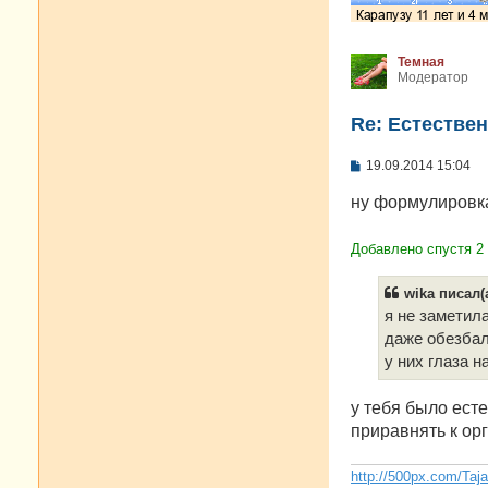
Темная
Модератор
Re: Естестве
С
19.09.2014 15:04
о
о
ну формулировк
б
щ
е
Добавлено спустя 2
н
и
е
wika писал(а
я не заметил
даже обезба
у них глаза н
у тебя было ест
приравнять к орг
http://500px.com/Taj