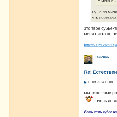
У меня бы
ну не по милл
что порезано 
это твое субъект
меня никто не ре
http://500px.com/Taj
Танюшик
Re: Естестве
С
18.09.2014 12:08
о
о
мы тоже сами ро
б
щ
е
.очень дово
н
и
е
Есть семь чудес на