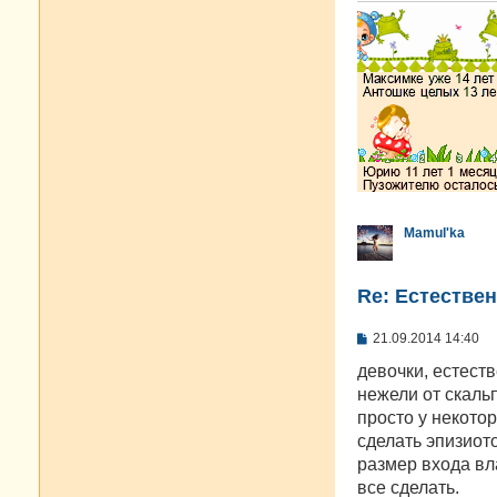
и
е
Mamul'ka
Re: Естестве
С
21.09.2014 14:40
о
о
девочки, естест
б
нежели от скальп
щ
е
просто у некото
н
сделать эпизиот
и
е
размер входа вл
все сделать.