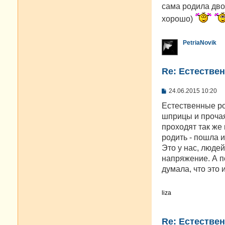
сама родила двои
хорошо)
PetriaNovik
Re: Естестве
С
24.06.2015 10:20
о
о
Естественные ро
б
шприцы и проча
щ
е
проходят так же
н
родить - пошла и
и
е
Это у нас, люде
напряжение. А п
думала, что это 
liza
Re: Естестве