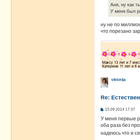
е
Аня, ну как 
н
У меня был р
и
е
ну не по миллион
что порезано зар
viktorija
Re: Естестве
С
15.09.2014 17:37
о
о
У меня первые р
б
оба раза без про
щ
е
надеюсь что и с
н
и