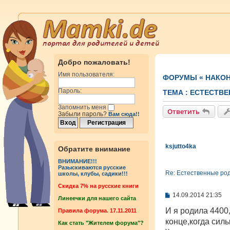
Добро пожаловать!
Имя пользователя:
ФОРУМЫ
«
НАКОН
Пароль:
ТЕМА :
ЕСТЕСТВЕ
Запомнить меня
Ответить
Забыли пароль?
Вам сюда!!
ksjutto4ka
Обратите внимание
ВНИМАНИЕ!!!
Разыскиваются русские
Re: Естественные ро
школы, клубы, садики!!!
Cкидка 7% на русские книги
С
14.09.2014 21:35
Линеечки для нашего сайта
о
о
И я родила 4400
Правила форума. 17.11.2011
б
конце,когда сил
Как стать "Жителем форума"?
щ