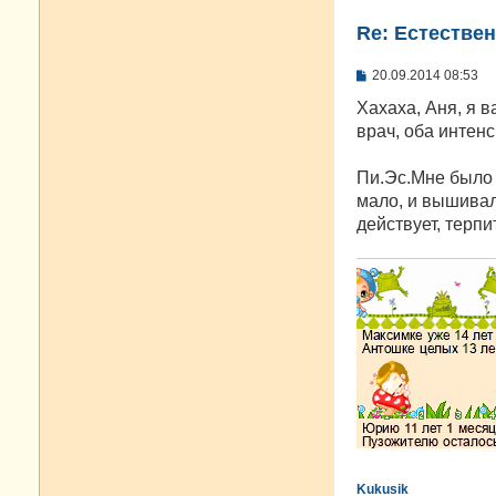
Re: Естестве
С
20.09.2014 08:53
о
о
Хахаха, Аня, я в
б
врач, оба интен
щ
е
н
Пи.Эс.Мне было 
и
е
мало, и вышивал
действует, терп
Kukusik