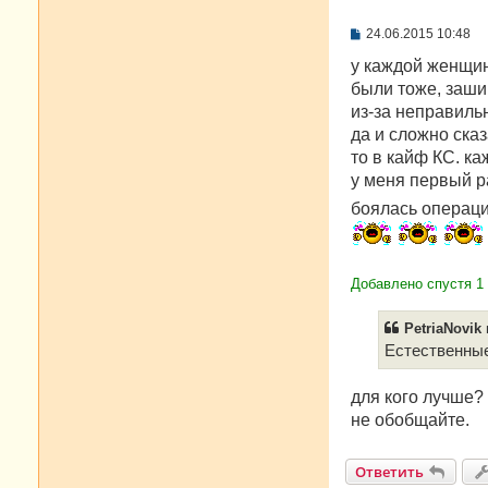
С
24.06.2015 10:48
о
о
у каждой женщин
б
были тоже, заши
щ
е
из-за неправиль
н
да и сложно сказ
и
е
то в кайф КС. ка
у меня первый р
боялась операц
Добавлено спустя 1
PetriaNovik 
Естественны
для кого лучше?
не обобщайте.
Ответить