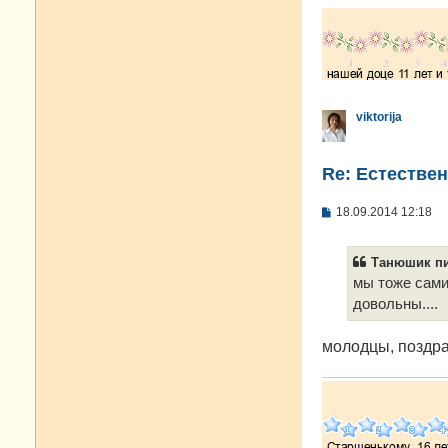
viktorija
Re: Естестве
С
18.09.2014 12:18
о
о
б
Танюшик пи
щ
е
мы тоже сами 
н
довольны....
и
е
молодцы, поздр