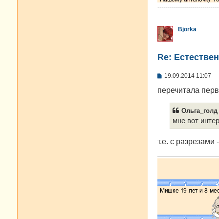
-------------------------------
Bjorka
Re: Естестве
С
19.09.2014 11:07
о
о
перечитала перв
б
щ
е
Ольга_голд 
н
мне вот интер
и
е
т.е. с разрезами 