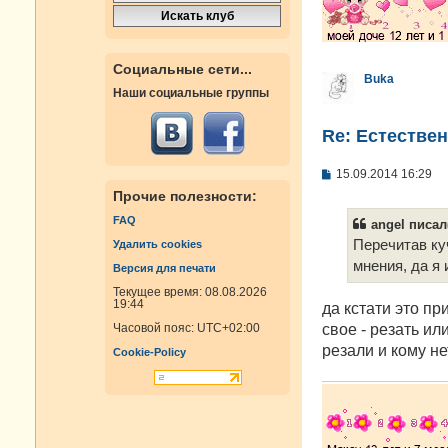
Социальные сети...
Buka
Наши социальные группы
Re: Естестве
С
15.09.2014 16:29
о
Прочие полезности:
о
б
FAQ
angel писал(
щ
е
Перечитав куч
Удалить cookies
н
мнения, да я 
Версия для печати
и
е
Текущее время: 08.08.2026
19:44
да кстати это п
свое - резать или
Часовой пояс:
UTC+02:00
резали и кому не
Cookie-Policy