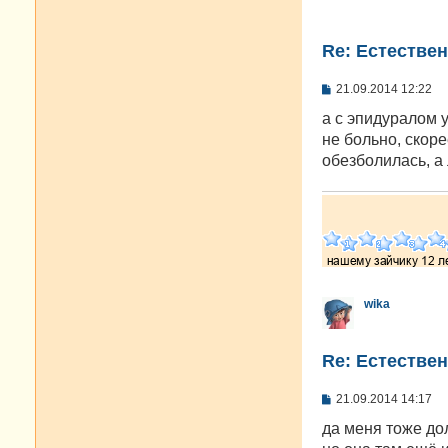
Re: Естестве
С
21.09.2014 12:22
о
о
а с эпидуралом 
б
не больно, скор
щ
е
обезболилась, а
н
и
е
wika
Re: Естестве
С
21.09.2014 14:17
о
о
да меня тоже до
б