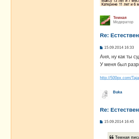
Темная
Модератор
Re: Естестве
С
15.09.2014 16:33
о
о
Аня, ну как ты 
б
У меня был разр
щ
е
н
и
http://500px.com/Taj
е
Buka
Re: Естестве
С
15.09.2014 16:45
о
о
б
Темная писа
щ