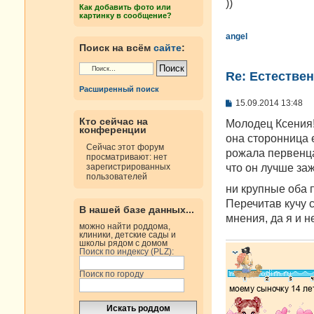
е
))
Как добавить фото или
н
картинку в сообщение?
и
е
angel
Поиск на всём
сайте
:
Re: Естестве
Расширенный поиск
С
15.09.2014 13:48
о
Кто сейчас на
о
Молодец Ксения!
конференции
б
она сторонница 
щ
Сейчас этот форум
е
рожала первенца
просматривают: нет
н
что он лучше заж
зарегистрированных
и
пользователей
е
ни крупные оба 
Перечитав кучу с
В нашей базе данных...
мнения, да я и н
можно найти роддома,
клиники, детские сады и
школы рядом с домом
Поиск по индексу (PLZ):
Поиск по городу