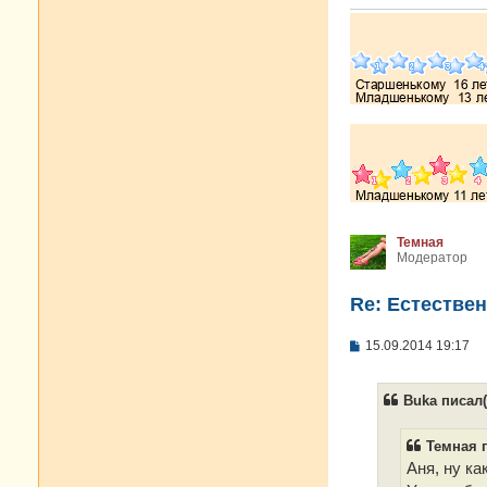
е
Темная
Модератор
Re: Естестве
С
15.09.2014 19:17
о
о
б
Buka писал(
щ
е
н
Темная п
и
е
Аня, ну к