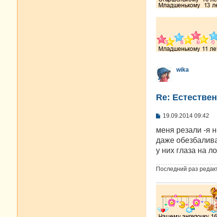
wika
Re: Естестве
С
19.09.2014 09:42
о
о
меня резали -я 
б
даже обезбалив
щ
е
у них глаза на л
н
и
Последний раз редак
е