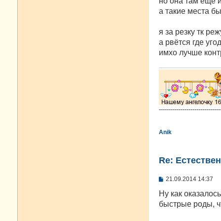
но она там ещё и
щ
е
а такие места б
н
и
е
я за резку тк реж
а рвётся где уго
имхо лучше конт
-------------------------------
Anik
Re: Естестве
С
21.09.2014 14:37
о
о
Ну как оказалос
б
быстрые роды, чт
щ
е
н