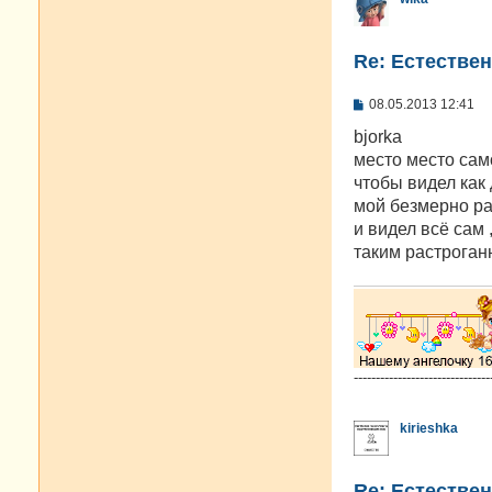
Re: Естестве
С
08.05.2013 12:41
о
о
bjorka
б
место место само
щ
е
чтобы видел как 
н
мой безмерно ра
и
е
и видел всё сам
таким растроган
-------------------------------
kirieshka
Re: Естестве