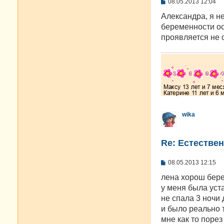
С
08.05.2013 12:04
о
о
Александра, я не
б
беременности ос
щ
е
проявляется не с
н
и
е
wika
Re: Естестве
С
08.05.2013 12:15
о
о
лена хорош бер
б
у меня была уст
щ
е
не спала 3 ночи 
н
и было реально т
и
е
мне как то поре