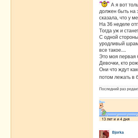
о
А я вот тол
б
должен быть на э
щ
е
сказала, что у м
н
На 36 неделе от
и
е
Тогда уж и стане
С одной стороны,
уродливый шрам 
все такое....
Это моя первая 
Девочки, кто рож
Они что ждут как
потом лежать в 
Последний раз редак
Bjorka