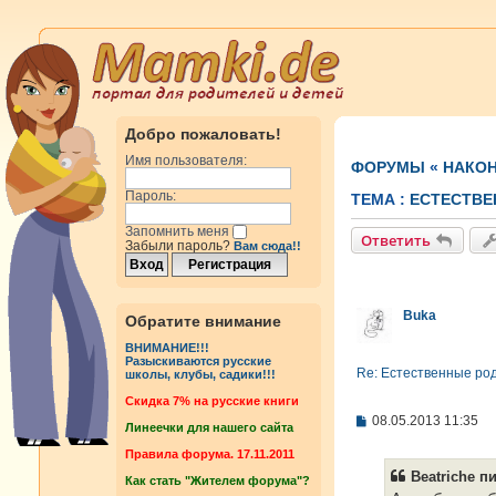
Добро пожаловать!
Имя пользователя:
ФОРУМЫ
«
НАКОН
Пароль:
ТЕМА :
ЕСТЕСТВЕ
Запомнить меня
Ответить
Забыли пароль?
Вам сюда!!
Buka
Обратите внимание
ВНИМАНИЕ!!!
Разыскиваются русские
Re: Естественные ро
школы, клубы, садики!!!
Cкидка 7% на русские книги
С
08.05.2013 11:35
Линеечки для нашего сайта
о
о
Правила форума. 17.11.2011
б
Beatriche пи
Как стать "Жителем форума"?
щ