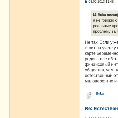
С
08.05.2013 11:48
о
о
б
Buka писал(
щ
е
я не говорю о
н
реальные про
и
е
проблему за 
Не так. Если у ж
стоит на учете у
карте беременной
родов - все об э
финансовый инте
общества, чем п
естественный от
маловероятно и 
Buka
Re: Естестве