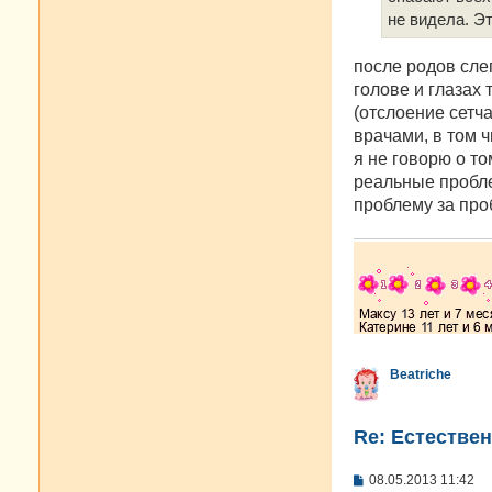
и
е
не видела. Эт
после родов сле
голове и глазах
(отслоение сетча
врачами, в том 
я не говорю о то
реальные пробле
проблему за про
Beatriche
Re: Естестве
С
08.05.2013 11:42