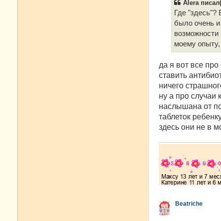
Alera писал(
щ
е
Где "здесь"?
н
было очень и 
и
е
возможности 
моему опыту,
да я вот все про
ставить антибиот
ничего страшног
ну а про случаи 
наслышана от под
таблеток ребенк
здесь они не в м
Beatriche