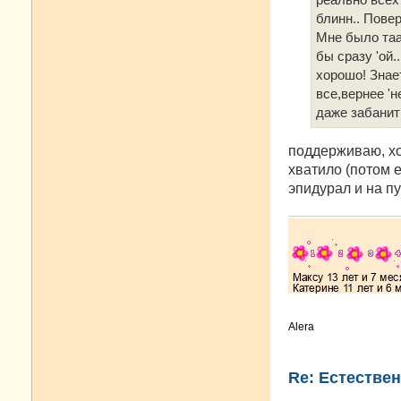
реально всех 
блинн.. Повер
Мне было таак
бы сразу 'ой.
хорошо! Знае
все,вернее '
даже забанит
поддерживаю, хот
хватило (потом е
эпидурал и на пу
Alera
Re: Естестве