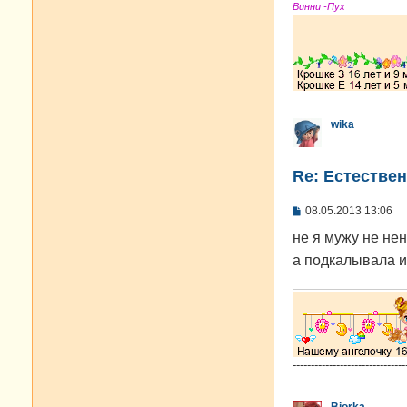
Винни -Пух
wika
Re: Естестве
С
08.05.2013 13:06
о
о
не я мужу не не
б
а подкалывала и
щ
е
н
и
е
-------------------------------