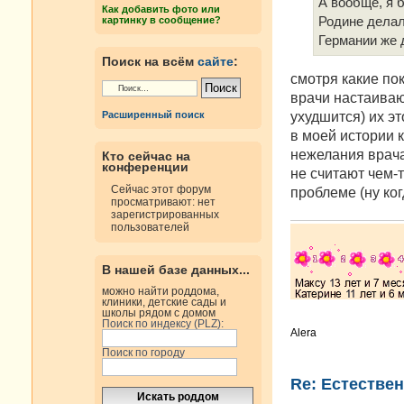
е
А вообще, я 
Как добавить фото или
н
картинку в сообщение?
Родине делал
и
е
Германии же 
Поиск на всём
сайте
:
смотря какие пок
врачи настаиваю
ухудшится) их эт
Расширенный поиск
в моей истории к
нежелания врача
Кто сейчас на
конференции
не считают чем-
Сейчас этот форум
проблеме (ну ког
просматривают: нет
зарегистрированных
пользователей
В нашей базе данных...
можно найти роддома,
клиники, детские сады и
школы рядом с домом
Поиск по индексу (PLZ):
Alera
Поиск по городу
Re: Естестве