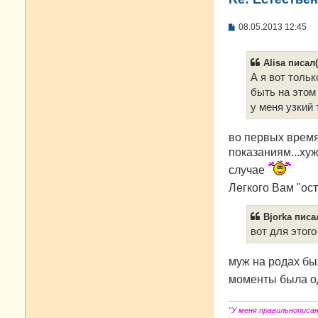
С
08.05.2013 12:45
о
о
б
Alisa писал(
щ
е
А я вот толь
н
быть на этом
и
е
у меня узкий 
во первых время 
показаниям...ху
случае
Легкого Вам "ос
Bjorka писал
вот для этог
муж на родах бы
моменты была 
"У меня правильнописа