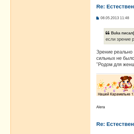
Re: Естестве
С
08.05.2013 11:48
о
о
б
Buka писал(
щ
е
если зрение 
н
и
е
Зрение реально п
сильных не было
"Родом для женщи
Alera
Re: Естестве