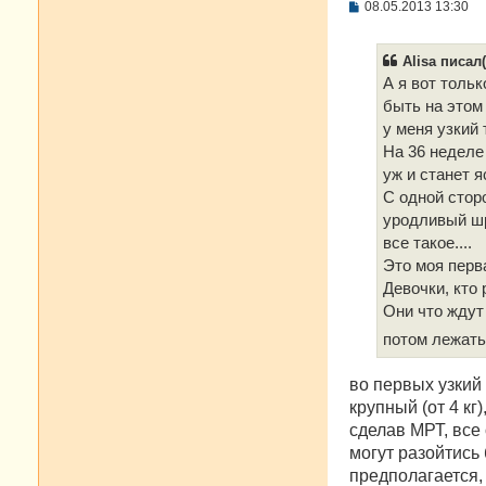
С
08.05.2013 13:30
о
о
б
Alisa писал(
щ
е
А я вот толь
н
быть на этом
и
е
у меня узкий 
На 36 неделе
уж и станет я
С одной сторо
уродливый шр
все такое....
Это моя перв
Девочки, кто 
Они что ждут
потом лежать
во первых узкий 
крупный (от 4 кг
сделав МРТ, все
могут разойтись 
предполагается, 