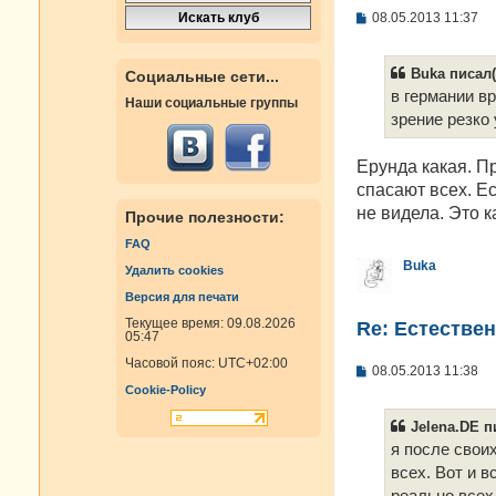
С
08.05.2013 11:37
о
о
б
Buka писал(
Социальные сети...
щ
е
в германии в
Наши социальные группы
н
зрение резко 
и
е
Ерунда какая. П
спасают всех. Ес
не видела. Это к
Прочие полезности:
FAQ
Buka
Удалить cookies
Версия для печати
Текущее время: 09.08.2026
Re: Естестве
05:47
Часовой пояс:
UTC+02:00
С
08.05.2013 11:38
о
Cookie-Policy
о
б
Jelena.DE п
щ
е
я после своих
н
всех. Вот и в
и
е