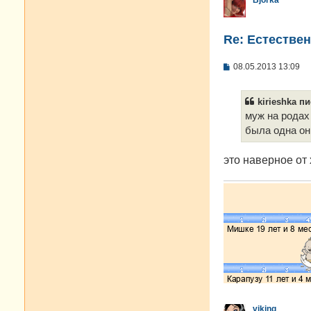
Bjorka
Re: Естестве
С
08.05.2013 13:09
о
о
б
kirieshka пи
щ
е
муж на родах
н
была одна он
и
е
это наверное от
viking