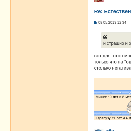
Re: Естестве
С
08.05.2013 12:34
о
о
б
щ
е
и страшно и 
н
и
е
вот для этого мн
только что на "
столько негатива
wika