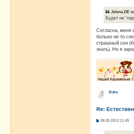
о
о
б
Jelena.DE п
щ
е
Будет не 'тер
н
и
е
Согласна, меня 
больно не то сл
страшный сон (б
знать). Но я зар
Buka
Re: Естестве
С
08.05.2013 11:45
о
о
б