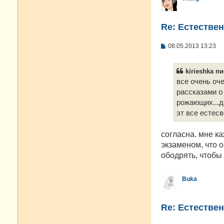
Re: Естестве
С
08.05.2013 13:23
о
о
б
kirieshka пи
щ
е
все очень оч
н
рассказами о 
и
е
рожающих...да
эт все естесв
согласна. мне к
экзаменом, что о
ободрять, чтобы
Buka
Re: Естестве