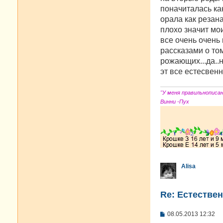
поначиталась ка
орала как резана
плохо значит мо
все очень очень
рассказами о том
рожающих...да..н
эт все естесвенн
"У меня правильнописа
Винни -Пух
Alisa
Re: Естестве
С
08.05.2013 12:32
о