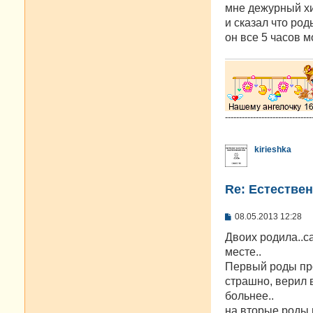
мне дежурный хи
и сказал что род
он все 5 часов м
-------------------------------
kirieshka
Re: Естестве
С
08.05.2013 12:28
о
о
Двоих родила..са
б
месте..
щ
е
Первый роды про
н
страшно, верил 
и
е
больнее..
на вторые роды ш