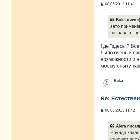
С
08.05.2013 11:41
о
о
б
Buka писал(
щ
е
зато примене
н
назначают по
и
е
Где "здесь"? Все
было очень и оче
возможности и н
моему опыту, ка
Buka
Re: Естестве
С
08.05.2013 11:42
о
о
б
Alera писал(
щ
е
Ерунда какая
н
спасают всех