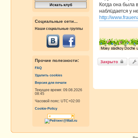
е
Когда она была 
н
наблüдается у не
и
е
http://www.frauen
Социальные сети...
Наши социальные группы
Прочие полезности:
Закрыто
FAQ
Удалить cookies
Версия для печати
Текущее время: 09.08.2026
08:45
Часовой пояс:
UTC+02:00
Cookie-Policy
Po