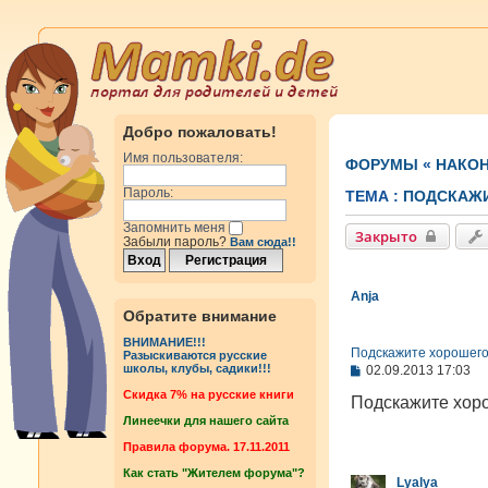
Добро пожаловать!
Имя пользователя:
ФОРУМЫ
«
НАКОН
Пароль:
ТЕМА :
ПОДСКАЖИ
Запомнить меня
Закрыто
Забыли пароль?
Вам сюда!!
Anja
Обратите внимание
ВНИМАНИЕ!!!
Подскажите хорошего
Разыскиваются русские
С
школы, клубы, садики!!!
02.09.2013 17:03
о
Cкидка 7% на русские книги
о
Подскажите хоро
б
Линеечки для нашего сайта
щ
е
Правила форума. 17.11.2011
н
Как стать "Жителем форума"?
и
Lyalya