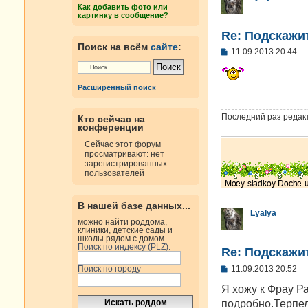
е
Как добавить фото или
картинку в сообщение?
Re: Подскажи
Поиск на всём
сайте
:
С
11.09.2013 20:44
о
о
б
Расширенный поиск
щ
е
н
Последний раз редак
Кто сейчас на
и
конференции
е
Сейчас этот форум
просматривают: нет
зарегистрированных
пользователей
В нашей базе данных...
Lyalya
можно найти роддома,
клиники, детские сады и
школы рядом с домом
Поиск по индексу (PLZ):
Re: Подскажи
С
11.09.2013 20:52
Поиск по городу
о
о
Я хожу к Фрау Р
б
подробно.Терпе
щ