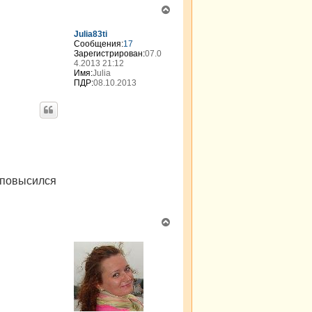
В
е
р
Julia83ti
н
Сообщения:
17
Зарегистрирован:
07.0
у
4.2013 21:12
т
Имя:
Julia
ь
ПДР:
08.10.2013
с
я
к
н
а
ч
а
л
у
 повысился
В
е
р
н
у
т
ь
с
я