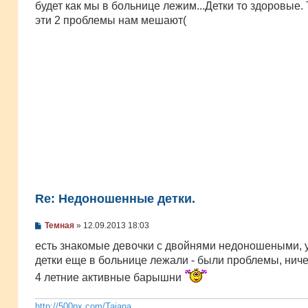
будет как мы в больнице лежим...Детки то здоровые. 
щ
е
эти 2 проблемы нам мешают(
н
и
е
Re: Недоношенные детки.
С
Темная
»
12.09.2013 18:03
о
о
есть знакомые девочки с двойнями недоношеными, 
б
детки еще в больнице лежали - были проблемы, ниче
щ
е
4 летние активные барышни
н
и
е
http://500px.com/Tajana