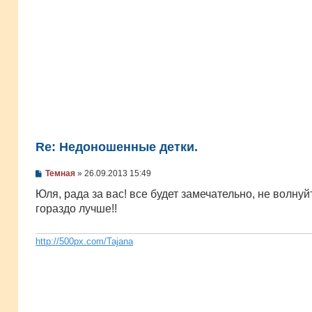
Re: Недоношенные детки.
С
Темная
»
26.09.2013 15:49
о
о
Юля, рада за вас! все будет замечательно, не волнуй
б
гораздо лучше!!
щ
е
н
и
http://500px.com/Tajana
е