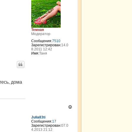
р
н
у
т
ь
с
я
Темная
к
Модератор
н
Сообщения:
7510
а
Зарегистрирован:
14.0
ч
8.2011 12:42
а
Имя:
Таня
л
у
тесь, дома
В
е
р
Julia83ti
н
Сообщения:
17
Зарегистрирован:
07.0
у
4.2013 21:12
т