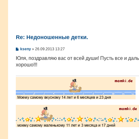
Re: Недоношенные детки.
С
kseny
»
26.09.2013 13:27
о
о
Юля, поздравляю вас от всей души! Пусть все и дал
б
хорошо!!!
щ
е
н
и
е