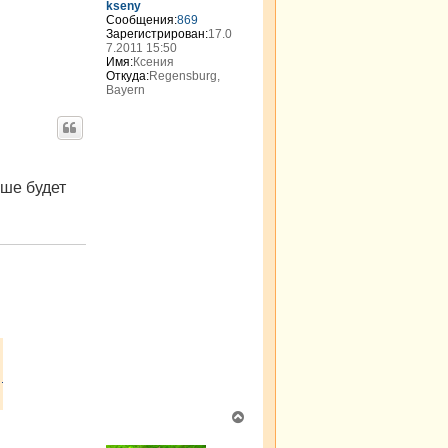
kseny
к
Сообщения:
869
н
Зарегистрирован:
17.0
а
7.2011 15:50
Имя:
Ксения
ч
Откуда:
Regensburg,
а
Bayern
л
у
ьше будет
В
е