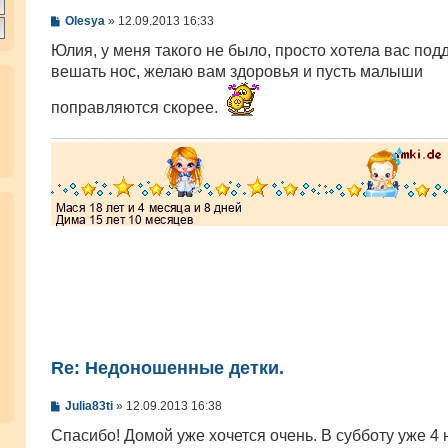
С
Olesya
»
12.09.2013 16:33
о
о
Юлия, у меня такого не было, просто хотела вас под
б
вешать нос, желаю вам здоровья и пусть малыши
щ
е
н
поправляются скорее.
и
е
Re: Недоношенные детки.
С
Julia83ti
»
12.09.2013 16:38
о
о
Спасибо! Домой уже хочется очень. В субботу уже 4
б