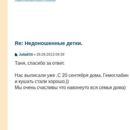
Re: Недоношенные детки.
С
Julia83ti
»
26.09.2013 09:39
о
о
Таня, спасибо за ответ.
б
щ
е
Нас выписали уже .С 20 сентября дома. Гемоглабин
н
и кушать стали хорошо.))
и
е
Мы очень счасливы что наконеуто вся семья дома)