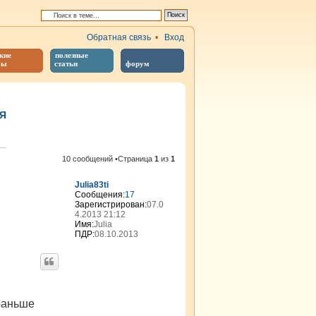
Обратная связь
•
Вход
кие
полезные
бы
статьи
форум
Я
иренный поиск
10 сообщений •Страница
1
из
1
Julia83ti
Сообщения:
17
Зарегистрирован:
07.0
4.2013 21:12
Имя:
Julia
ПДР:
08.10.2013
 раньше