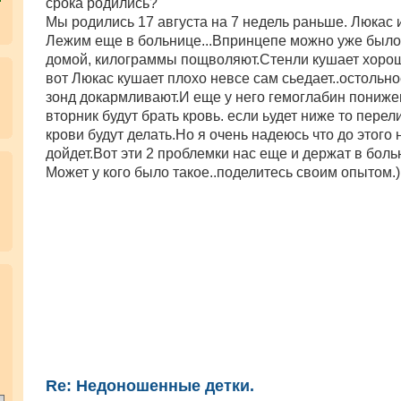
срока родились?
щ
е
Мы родились 17 августа на 7 недель раньше. Люкас 
н
Лежим еще в больнице...Впринцепе можно уже было
и
е
домой, килограммы пощволяют.Стенли кушает хорош
вот Люкас кушает плохо невсе сам сьедает..остольно
зонд докармливают.И еще у него гемоглабин пониж
вторник будут брать кровь. если ьудет ниже то пере
крови будут делать.Но я очень надеюсь что до этого 
дойдет.Вот эти 2 проблемки нас еще и держат в боль
Может у кого было такое..поделитесь своим опытом.)
.
Re: Недоношенные детки.