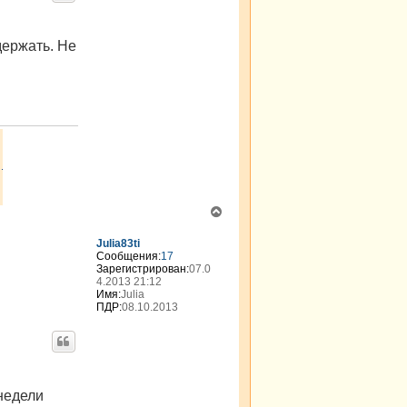
у
держать. Не
В
е
р
Julia83ti
н
Сообщения:
17
Зарегистрирован:
07.0
у
4.2013 21:12
т
Имя:
Julia
ь
ПДР:
08.10.2013
с
я
к
н
а
ч
 недели
а