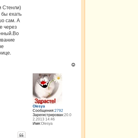
и Стенли)
 бы ехать
о сам. А
е через
енный.Во
ливание
не
нице.
В
е
р
н
у
т
ь
с
я
Olesya
к
Сообщения:
2792
н
Зарегистрирован:
20.0
а
2.2013 14:46
Имя:
Olesya
ч
а
л