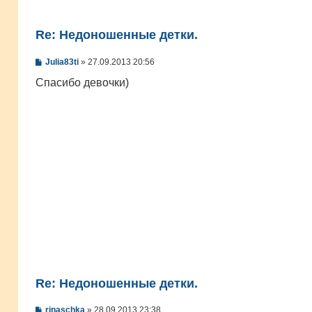
Re: Недоношенные детки.
С
Julia83ti
»
27.09.2013 20:56
о
о
Спасибо девочки)
б
щ
е
н
и
е
Re: Недоношенные детки.
С
rinaschka
»
28.09.2013 23:38