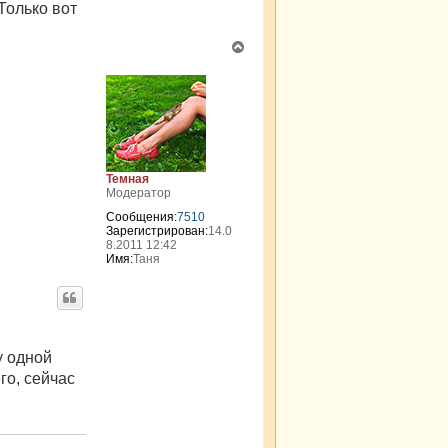
Только вот
л
у
В
е
р
н
у
т
ь
с
я
Темная
к
Модератор
н
Сообщения:
7510
а
Зарегистрирован:
14.0
ч
8.2011 12:42
а
Имя:
Таня
л
у
у одной
го, сейчас