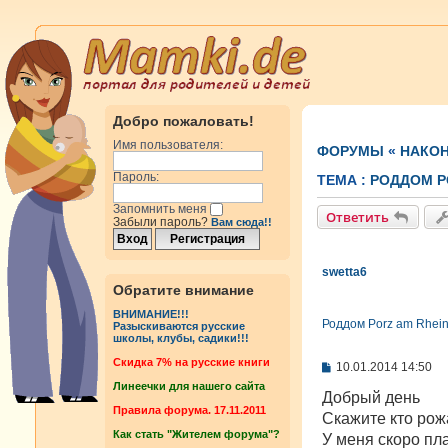
Добро пожаловать!
Имя пользователя:
ФОРУМЫ
«
НАКОН
Пароль:
ТЕМА :
РОДДОМ P
Запомнить меня
Ответить
Забыли пароль?
Вам сюда!!
swetta6
Обратите внимание
ВНИМАНИЕ!!!
Роддом Porz am Rhein
Разыскиваются русские
школы, клубы, садики!!!
Cкидка 7% на русские книги
С
10.01.2014 14:50
о
Линеечки для нашего сайта
о
Добрый день
б
Правила форума. 17.11.2011
Скажите кто рож
щ
Как стать "Жителем форума"?
е
У меня скоро пл