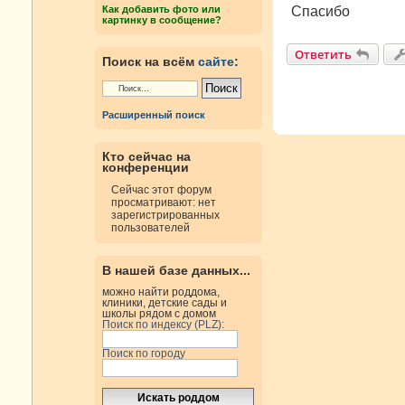
н
Спасибо
Как добавить фото или
и
картинку в сообщение?
е
Ответить
Поиск на всём
сайте
:
Расширенный поиск
Кто сейчас на
конференции
Сейчас этот форум
просматривают: нет
зарегистрированных
пользователей
В нашей базе данных...
можно найти роддома,
клиники, детские сады и
школы рядом с домом
Поиск по индексу (PLZ):
Поиск по городу