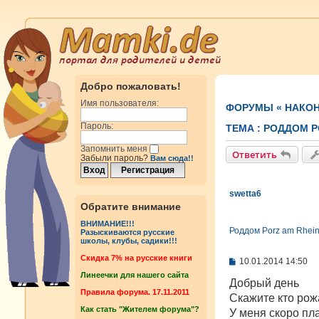
Добро пожаловать!
Имя пользователя:
ФОРУМЫ
«
НАКОН
Пароль:
ТЕМА :
РОДДОМ P
Запомнить меня
Ответить
Забыли пароль?
Вам сюда!!
swetta6
Обратите внимание
ВНИМАНИЕ!!!
Роддом Porz am Rhein
Разыскиваются русские
школы, клубы, садики!!!
Cкидка 7% на русские книги
С
10.01.2014 14:50
о
Линеечки для нашего сайта
о
Добрый день
б
Правила форума. 17.11.2011
Скажите кто рож
щ
Как стать "Жителем форума"?
е
У меня скоро пл