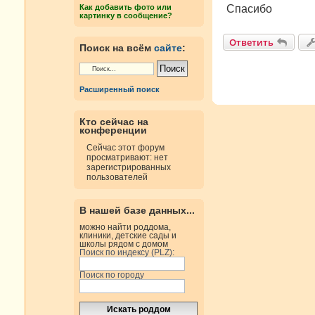
н
Спасибо
Как добавить фото или
и
картинку в сообщение?
е
Ответить
Поиск на всём
сайте
:
Расширенный поиск
Кто сейчас на
конференции
Сейчас этот форум
просматривают: нет
зарегистрированных
пользователей
В нашей базе данных...
можно найти роддома,
клиники, детские сады и
школы рядом с домом
Поиск по индексу (PLZ):
Поиск по городу