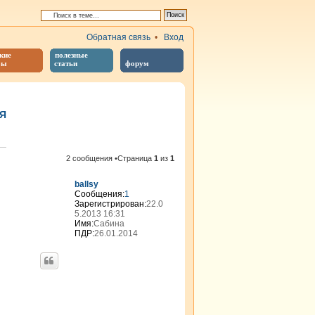
Обратная связь
•
Вход
кие
полезные
бы
статьи
форум
Я
иренный поиск
2 сообщения •Страница
1
из
1
ballsy
Сообщения:
1
Зарегистрирован:
22.0
5.2013 16:31
Имя:
Сабина
ПДР:
26.01.2014