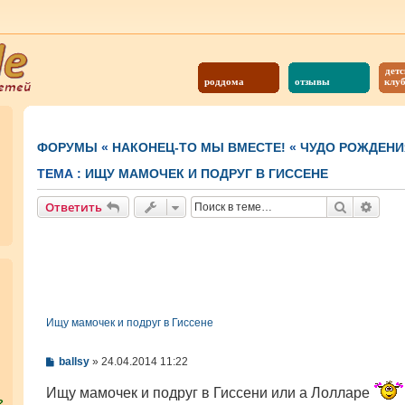
детс
роддома
отзывы
клу
ФОРУМЫ
«
НАКОНЕЦ-ТО МЫ ВМЕСТЕ!
«
ЧУДО РОЖДЕНИ
ТЕМА :
ИЩУ МАМОЧЕК И ПОДРУГ В ГИССЕНЕ
Поиск
Расш
Ответить
Ищу мамочек и подруг в Гиссене
С
ballsy
»
24.04.2014 11:22
о
о
Ищу мамочек и подруг в Гиссени или а Лолларе
б
?