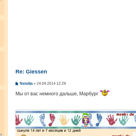
щ
е
н
и
е
Re: Giessen
С
Natalija
»
24.04.2014 12:29
о
о
Мы от вас немного дальше, Марбург
.
б
щ
е
н
и
е