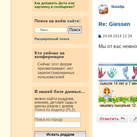
н
Как добавить фото или
и
Natalija
картинку в сообщение?
е
Поиск на всём
сайте
:
Re: Giessen
С
24.04.2014 12:29
Расширенный поиск
о
о
Мы от вас немно
б
Кто сейчас на
щ
конференции
е
н
Сейчас этот форум
и
просматривают: нет
е
зарегистрированных
пользователей
В нашей базе данных...
можно найти роддома,
клиники, детские сады и
школы рядом с домом
Поиск по индексу (PLZ):
Ответить
Поиск по городу