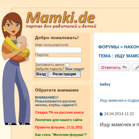
Добро пожаловать!
Имя пользователя:
ФОРУМЫ
«
НАКОН
Пароль:
ТЕМА :
ИЩУ МАМО
Запомнить меня
Ответить
Забыли пароль?
Вам сюда!!
ballsy
Обратите внимание
ВНИМАНИЕ!!!
Ищу мамочек и подруг
Разыскиваются русские
школы, клубы, садики!!!
Cкидка 7% на русские книги
С
24.04.2014 11:22
о
Линеечки для нашего сайта
о
Ищу мамочек и п
б
Правила форума. 17.11.2011
щ
Как стать "Жителем форума"?
е