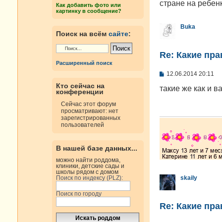
н
стране на ребен
Как добавить фото или
и
картинку в сообщение?
е
Buka
Поиск на всём
сайте
:
Re: Какие пра
Расширенный поиск
С
12.06.2014 20:11
о
Кто сейчас на
о
такие же как и в
конференции
б
щ
Сейчас этот форум
е
просматривают: нет
н
зарегистрированных
и
пользователей
е
В нашей базе данных...
можно найти роддома,
клиники, детские сады и
школы рядом с домом
Поиск по индексу (PLZ):
skaily
Поиск по городу
Re: Какие пра