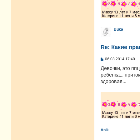
Buka
Re: Какие пра
С
06.08.2014 17:40
о
о
Девочки, это ппц
б
ребенка... прито
щ
е
здоровая...
н
и
е
Anik