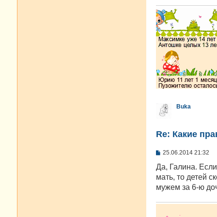
Buka
Re: Какие пра
С
25.06.2014 21:32
о
о
Да, Галина. Есл
б
мать, то детей с
щ
е
мужем за 6-ю доч
н
и
е