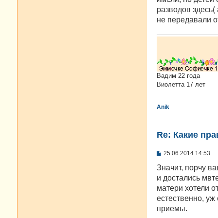
разводов здесь( 
не передавали о
Вадим 22 года
Виолетта 17 лет
Anik
Re: Какие пра
С
25.06.2014 14:53
о
о
Значит, порчу ва
б
и достались мвт
щ
е
матери хотели от
н
естественно, уж
и
е
приемы.