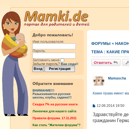
Добро пожаловать!
Имя пользователя:
ФОРУМЫ
«
НАКОН
Пароль:
ТЕМА :
КАКИЕ ПРА
Запомнить меня
Ответить
Забыли пароль?
Вам сюда!!
Mamascha
Обратите внимание
ВНИМАНИЕ!!!
Какие права имеет мам
Разыскиваются русские
школы, клубы, садики!!!
Cкидка 7% на русские книги
С
12.06.2014 19:50
о
Линеечки для нашего сайта
о
Здравствуйте де
б
Правила форума. 17.11.2011
гражданин Герма
щ
Как стать "Жителем форума"?
е