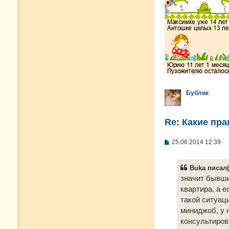
Бублик
Re: Какие пра
С
25.06.2014 12:39
о
о
б
Buka писал(
щ
е
значит бывши
н
квартира, а е
и
е
такой ситуац
миниджоб, у н
консультирова