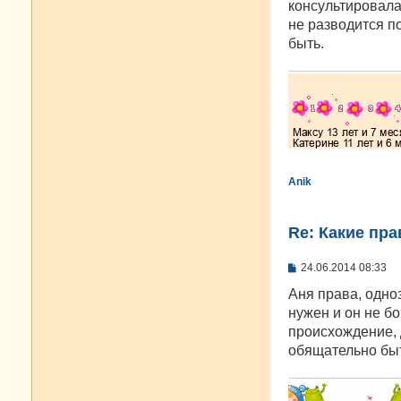
е
консультировалас
не разводится по
быть.
Anik
Re: Какие пра
С
24.06.2014 08:33
о
о
Аня права, одно
б
нужен и он не б
щ
е
происхождение, 
н
обящательно быт
и
е