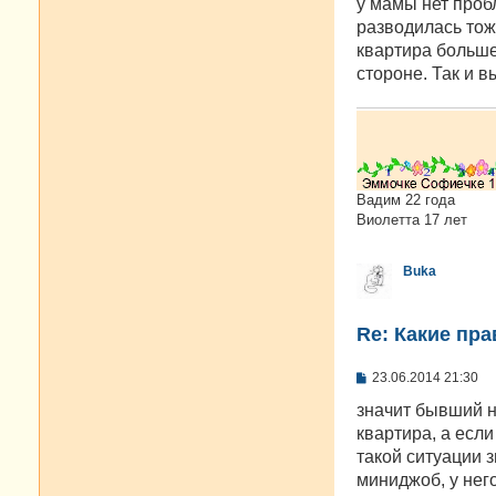
у мамы нет пробл
щ
е
разводилась тож
н
квартира больше.
и
е
стороне. Так и 
Вадим 22 года
Виолетта 17 лет
Buka
Re: Какие пра
С
23.06.2014 21:30
о
о
значит бывший не
б
квартира, а если
щ
е
такой ситуации 
н
миниджоб, у него
и