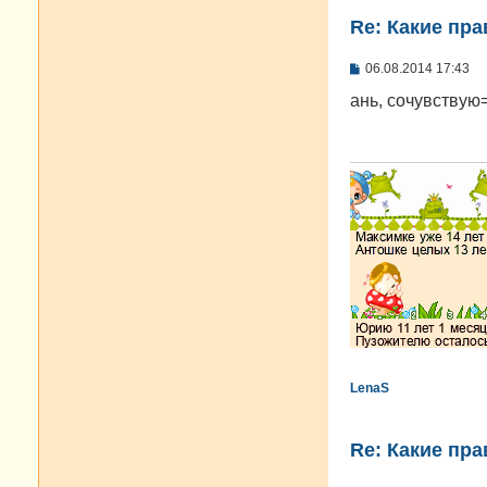
Re: Какие пра
С
06.08.2014 17:43
о
о
ань, сочувствую
б
щ
е
н
и
е
LenaS
Re: Какие пра