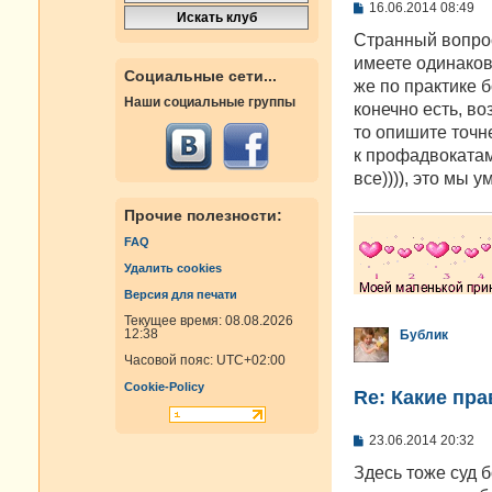
С
16.06.2014 08:49
о
о
Странный вопрос
б
имеете одинаковы
щ
Социальные сети...
е
же по практике 
н
Наши социальные группы
конечно есть, во
и
е
то опишите точн
к профадвокатам
все)))), это мы 
Прочие полезности:
FAQ
Удалить cookies
Версия для печати
Текущее время: 08.08.2026
12:38
Бублик
Часовой пояс:
UTC+02:00
Cookie-Policy
Re: Какие пра
С
23.06.2014 20:32
о
о
Здесь тоже суд 
б