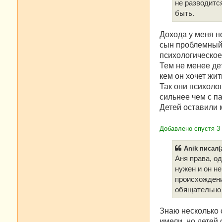
не разводится
быть.
Дохода у меня н
сын проблемный,
психологическое
Тем не менее де
кем он хочет жит
Так они психоло
сильнее чем с п
Детей оставили 
Добавлено спустя 3
Anik писал(а
Аня права, о
нужен и он н
происхождени
обящательно 
Знаю несколько 
имели, но детей