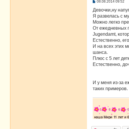
С
08.08.2014 09:52
о
о
Девочки,ну напу
б
Я развелась с му
щ
е
Можно легко пре
н
От ежедневных 
и
е
Jugendamt, кото
Естественно, его
И на всех этих 
шанса.
Плюс с 5 лет де
Естественно, доч
И у меня из-за 
таких примеров.