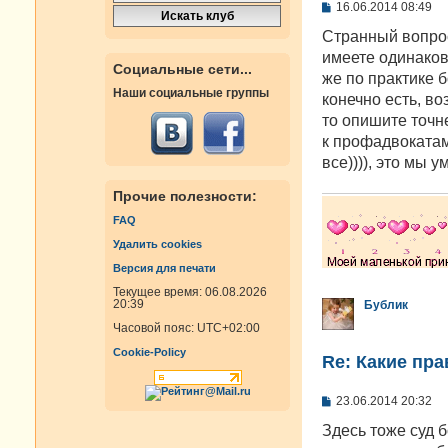
С
16.06.2014 08:49
о
о
Странный вопрос
б
имеете одинаковы
щ
Социальные сети...
е
же по практике 
н
Наши социальные группы
конечно есть, во
и
е
то опишите точн
к профадвокатам
все)))), это мы 
Прочие полезности:
FAQ
Удалить cookies
Версия для печати
Текущее время: 06.08.2026
20:39
Бублик
Часовой пояс:
UTC+02:00
Cookie-Policy
Re: Какие пра
С
23.06.2014 20:32
о
о
Здесь тоже суд 
б