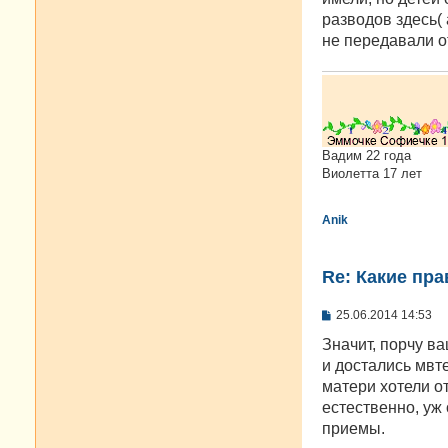
разводов здесь( 
не передавали о
Вадим 22 года
Виолетта 17 лет
Anik
Re: Какие пра
С
25.06.2014 14:53
о
о
Значит, порчу ва
б
и достались мвт
щ
е
матери хотели от
н
естественно, уж
и
е
приемы.