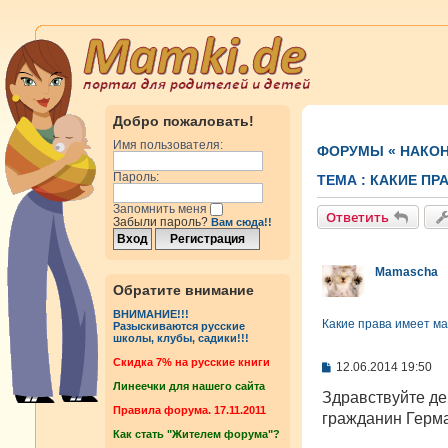
Добро пожаловать!
Имя пользователя:
ФОРУМЫ
«
НАКОН
Пароль:
ТЕМА :
КАКИЕ ПРА
Запомнить меня
Ответить
Забыли пароль?
Вам сюда!!
Mamascha
Обратите внимание
ВНИМАНИЕ!!!
Какие права имеет мам
Разыскиваются русские
школы, клубы, садики!!!
Cкидка 7% на русские книги
С
12.06.2014 19:50
о
Линеечки для нашего сайта
о
Здравствуйте де
б
Правила форума. 17.11.2011
гражданин Герма
щ
Как стать "Жителем форума"?
е