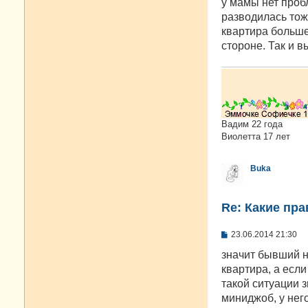
у мамы нет пробл
щ
е
разводилась тож
н
квартира больше.
и
е
стороне. Так и 
Вадим 22 года
Виолетта 17 лет
Buka
Re: Какие пра
С
23.06.2014 21:30
о
о
значит бывший не
б
квартира, а если
щ
е
такой ситуации 
н
миниджоб, у него
и