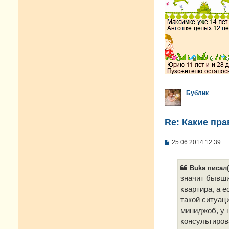
Бублик
Re: Какие пра
С
25.06.2014 12:39
о
о
б
Buka писал(
щ
е
значит бывши
н
квартира, а е
и
е
такой ситуац
миниджоб, у н
консультирова