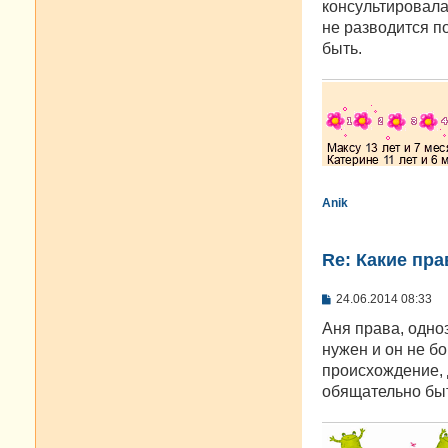
е
консультировалас
не разводится по
быть.
Anik
Re: Какие пра
С
24.06.2014 08:33
о
о
Аня права, одно
б
нужен и он не б
щ
е
происхождение, 
н
обящательно быт
и
е