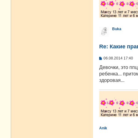
Buka
Re: Какие пра
С
06.08.2014 17:40
о
о
Девочки, это ппц
б
ребенка... прито
щ
е
здоровая...
н
и
е
Anik