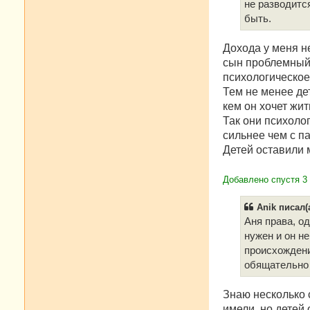
не разводится
быть.
Дохода у меня н
сын проблемный,
психологическое
Тем не менее де
кем он хочет жит
Так они психоло
сильнее чем с п
Детей оставили 
Добавлено спустя 3
Anik писал(а
Аня права, о
нужен и он н
происхождени
обящательно 
Знаю несколько 
имели, но детей