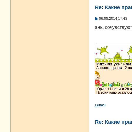
Re: Какие пра
С
06.08.2014 17:43
о
о
ань, сочувствую
б
щ
е
н
и
е
LenaS
Re: Какие пра