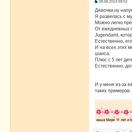
С
08.08.2014 09:52
о
о
Девочки,ну напу
б
Я развелась с му
щ
е
Можно легко пре
н
От ежедневных 
и
е
Jugendamt, кото
Естественно, его
И на всех этих 
шанса.
Плюс с 5 лет де
Естественно, доч
И у меня из-за 
таких примеров.