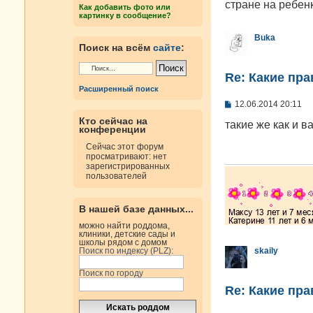
н
стране на ребен
Как добавить фото или
и
картинку в сообщение?
е
Buka
Поиск на всём
сайте
:
Re: Какие пра
Расширенный поиск
С
12.06.2014 20:11
о
Кто сейчас на
о
такие же как и в
конференции
б
щ
Сейчас этот форум
е
просматривают: нет
н
зарегистрированных
и
пользователей
е
В нашей базе данных...
можно найти роддома,
клиники, детские сады и
школы рядом с домом
Поиск по индексу (PLZ):
skaily
Поиск по городу
Re: Какие пра