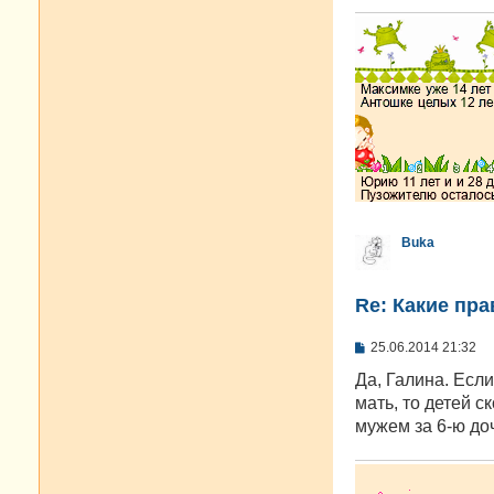
Buka
Re: Какие пра
С
25.06.2014 21:32
о
о
Да, Галина. Есл
б
мать, то детей с
щ
е
мужем за 6-ю доч
н
и
е