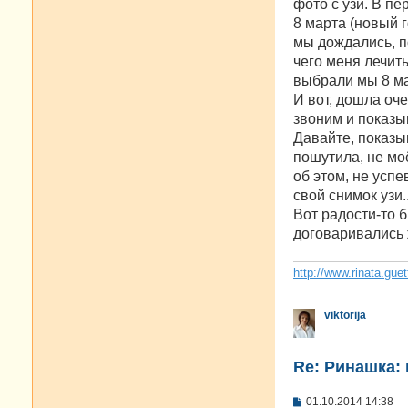
фото с узи. В пе
8 марта (новый г
мы дождались, по
чего меня лечить
выбрали мы 8 ма
И вот, дошла оч
звоним и показыв
Давайте, показы
пошутила, не моё
об этом, не усп
свой снимок узи..
Вот радости-то б
договаривались ж
http://www.rinata.guet
viktorija
Re: Ринашка: 
С
01.10.2014 14:38