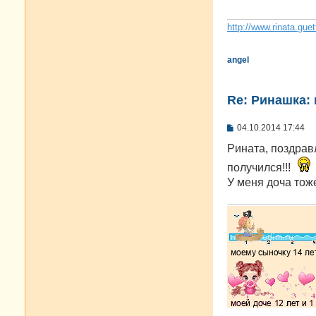
е
н
и
http://www.rinata.guet
е
angel
Re: Ринашка: 
С
04.10.2014 17:44
о
о
Рината, поздрав
б
щ
получился!!!
е
У меня доча тоже
н
и
е