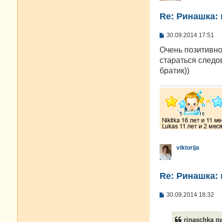
Re: Ринашка: 
С
30.09.2014 17:51
о
о
Очень позитивно
б
стараться следо
щ
е
братик))
н
и
е
viktorija
Re: Ринашка: 
С
30.09.2014 18:32
о
о
б
rinaschka пи