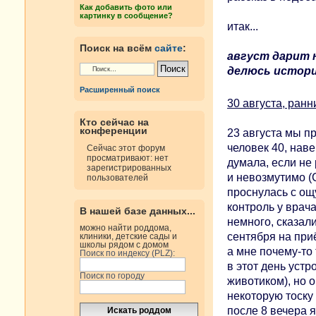
н
Как добавить фото или
и
картинку в сообщение?
е
итак...
Поиск на всём
сайте
:
август дарит 
делюсь историе
Расширенный поиск
30 августа, ранн
Кто сейчас на
конференции
23 августа мы п
человек 40, наве
Сейчас этот форум
просматривают: нет
думала, если не 
зарегистрированных
и невозмутимо (С
пользователей
проснулась с ощу
контроль у врача
В нашей базе данных...
немного, сказали
можно найти роддома,
сентября на приё
клиники, детские сады и
школы рядом с домом
а мне почему-то 
Поиск по индексу (PLZ):
в этот день уст
Поиск по городу
животиком), но 
некоторую тоску
после 8 вечера я