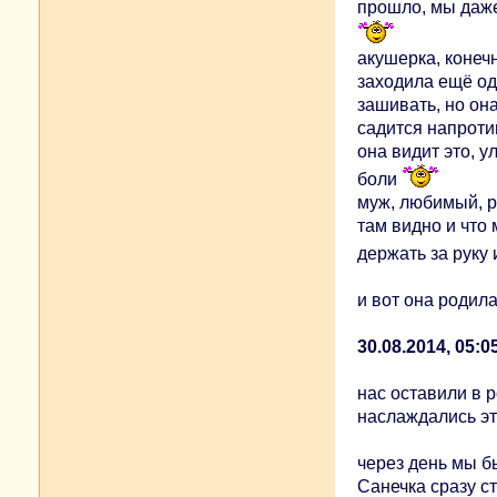
прошло, мы даже
акушерка, конеч
заходила ещё одн
зашивать, но она
садится напротив
она видит это, у
боли
муж, любимый, р
там видно и что 
держать за руку 
и вот она родилас
30.08.2014, 05:0
нас оставили в р
наслаждались эт
через день мы б
Санечка сразу с