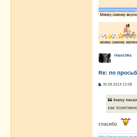
е
rinaschka
Re: по просьб
С
30.09.2014 15:08
о
о
б
kseny писал
щ
е
как позитивн
н
и
е
спасибо
http://www.rinata.guet