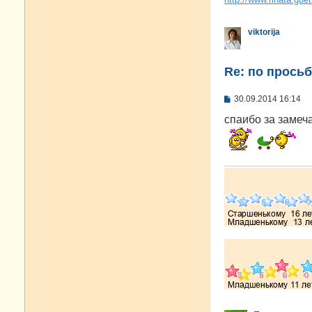
viktorija
Re: по просьб
С
30.09.2014 16:14
о
о
спаибо за замеч
б
щ
е
н
и
е