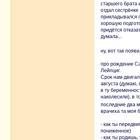
старшего брата и
отдал сестрёнке
прикладывался п
хорошую подгото
придётся отказать
думала...
ну, вот так поя
про рождение Са
Лейпциг.
Срок нам двигали
августа (думаю,
в ту беременнос
наколесили), в т
последние два м
врачиха та моя б
- как ты передв
пониженное)
- как ты родишь,