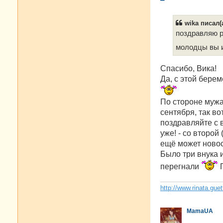
о
о
б
wika писал(а
щ
е
поздравляю 
н
и
молодцы вы и
е
Спасибо, Вика!
Да, с этой бере
По стороне мужа,
сентября, так во
поздравляйте с в
уже! - со второй
ещё может новос
Было три внука и
перегнали
П
http://www.rinata.guet
MamaUA