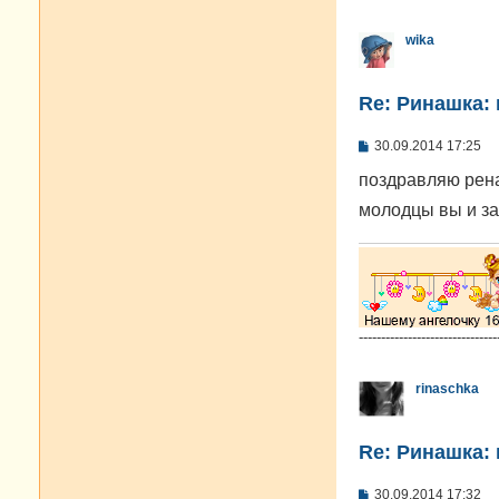
е
wika
Re: Ринашка: 
С
30.09.2014 17:25
о
о
поздравляю рен
б
щ
молодцы вы и за
е
н
и
е
-------------------------------
rinaschka
Re: Ринашка: 
С
30.09.2014 17:32