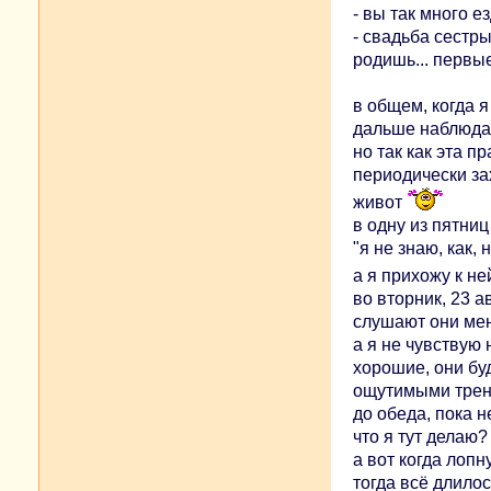
- вы так много е
- свадьба сестры
родишь... первы
в общем, когда я
дальше наблюдат
но так как эта 
периодически за
живот
в одну из пятниц
"я не знаю, как,
а я прихожу к н
во вторник, 23 а
слушают они меня
а я не чувствую 
хорошие, они буд
ощутимыми трени
до обеда, пока н
что я тут делаю
а вот когда лопн
тогда всё длило