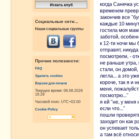
когда Санечка у
временем превра
закончив все "б
Социальные сети...
каждые 10 минут 
Наши социальные группы
гостила моя мама
заботой, особенн
к 12-ти ночи мы 
отправят, никуда
посмотрели, - от
Прочие полезности:
не раньше утра,
FAQ
стали, он домой, 
легла... а это уж
Удалить cookies
короче, так я и 
Версия для печати
меня, пожалуйста
Текущее время: 06.08.2026
16:28
посмотрю..."
я ей "не, у меня
Часовой пояс:
UTC+02:00
если что..."
Cookie-Policy
пошли проверяться
заходит он как р
он успевает толь
а там всё относи