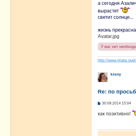
а сегодня Азали
вырастет
светит солнце...
жизнь прекрасна!
Avatar.jpg
У вас нет необход
http://www.rinata.guet
kseny
Re: по просьб
С
30.09.2014 15:04
о
о
как позитивно!
б
щ
е
н
и