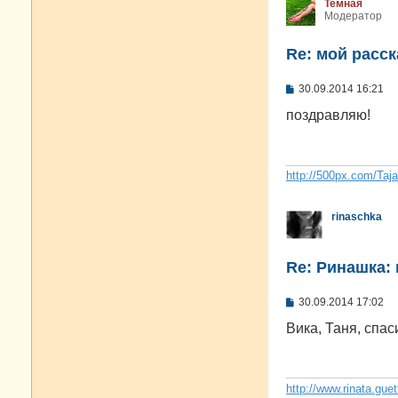
Темная
Модератор
Re: мой расск
С
30.09.2014 16:21
о
о
поздравляю!
б
щ
е
н
и
http://500px.com/Taj
е
rinaschka
Re: Ринашка: 
С
30.09.2014 17:02
о
о
Вика, Таня, спас
б
щ
е
н
и
http://www.rinata.guet