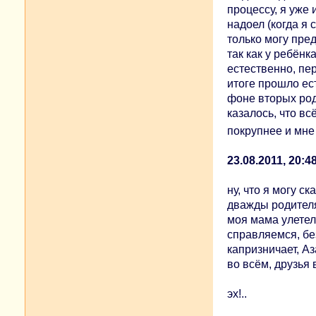
процессу, я уже 
надоел (когда я с
только могу пред
так как у ребёнк
естественно, пе
итоге прошло ес
фоне вторых род
казалось, что вс
покрупнее и мне
23.08.2011, 20:4
ну, что я могу ск
дважды родителям
моя мама улетела
справляемся, без
капризничает, А
во всём, друзья 
эх!..