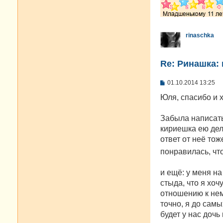
rinaschka
Re: Ринашка: 
С
01.10.2014 13:25
о
о
Юля, спасибо и 
б
щ
е
Забыла написать
н
кириешка ею дел
и
е
ответ от неё тож
понравилась, чт
и ещё: у меня н
стыда, что я хоч
отношению к нем
точно, я до сам
будет у нас дочь