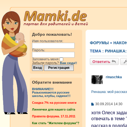
Добро пожаловать!
Имя пользователя:
ФОРУМЫ
«
НАКОН
Пароль:
ТЕМА :
РИНАШКА:
Запомнить меня
Ответить
Забыли пароль?
Вам сюда!!
rinaschka
Обратите внимание
ВНИМАНИЕ!!!
Ринашка: мой рассказ
Разыскиваются русские
школы, клубы, садики!!!
Cкидка 7% на русские книги
С
30.09.2014 14:30
о
Линеечки для нашего сайта
о
хотя Олеся задал
б
Правила форума. 17.11.2011
отвечать в теме 
щ
Как стать "Жителем форума"?
е
рассказ в подо