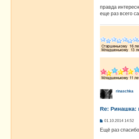
о
о
правда интерес
б
еще раз всего с
щ
е
н
и
е
rinaschka
Re: Ринашка: 
С
01.10.2014 14:52
о
о
Ещё раз спасибо,
б
щ