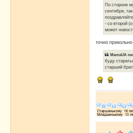
щ
е
По стороне му
н
сентября, так
и
е
поздравляйте 
- со второй (
может новост
точно прикольно
MamaUA пис
буду старать
старший брат