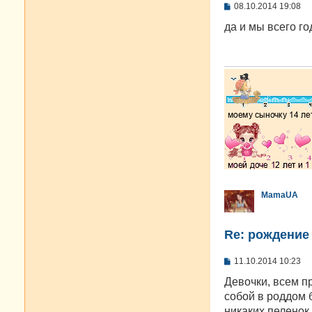
С
08.10.2014 19:08
о
о
да и мы всего го
б
щ
е
н
и
е
MamaUA
Re: рождение
С
11.10.2014 10:23
о
о
Девочки, всем пр
б
собой в роддом 
щ
е
никаких пеленок