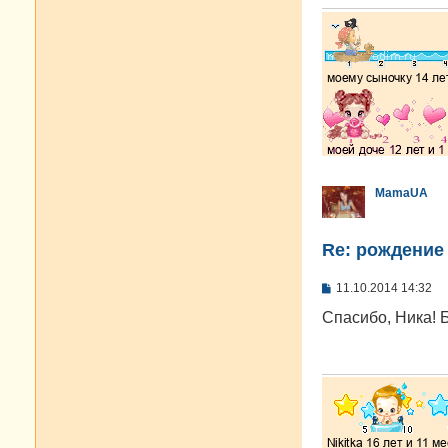
MamaUA
Re: рождение
С
11.10.2014 14:32
о
о
Спасибо, Ника! Б
б
щ
е
н
и
е