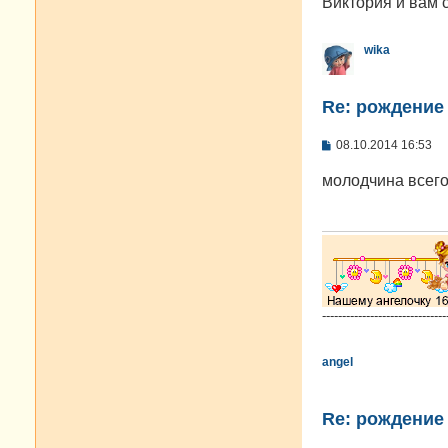
Виктория и вам с
н
и
е
wika
Re: рождение
С
08.10.2014 16:53
о
о
молодчина всег
б
щ
е
н
и
е
-------------------------------
angel
Re: рождение