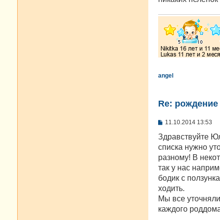
н
и
е
angel
Re: рождение
С
11.10.2014 13:53
о
о
Здравствуйте Юля
б
списка нужно ут
щ
е
разному! В некот
н
так у нас напри
и
е
бодик с ползунка
ходить.
Мы все уточняли
каждого роддома