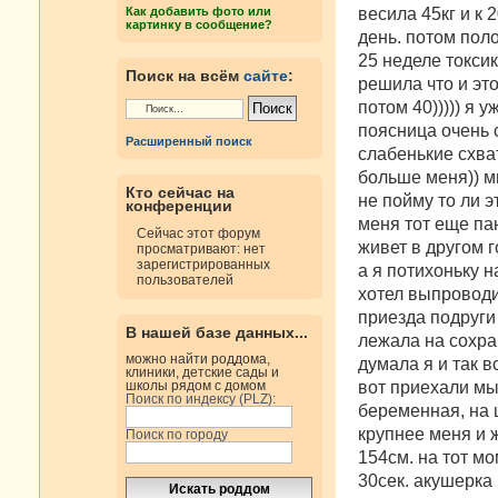
н
весила 45кг и к 
Как добавить фото или
и
картинку в сообщение?
е
день. потом пол
25 неделе токси
Поиск на всём
сайте
:
решила что и это
потом 40))))) я 
поясница очень 
Расширенный поиск
слабенькие схва
больше меня)) м
Кто сейчас на
не пойму то ли э
конференции
меня тот еще пан
Сейчас этот форум
живет в другом 
просматривают: нет
зарегистрированных
а я потихоньку н
пользователей
хотел выпроводит
приезда подруги
В нашей базе данных...
лежала на сохра
можно найти роддома,
думала я и так в
клиники, детские сады и
вот приехали мы 
школы рядом с домом
Поиск по индексу (PLZ):
беременная, на 
крупнее меня и ж
Поиск по городу
154см. на тот м
30сек. акушерка