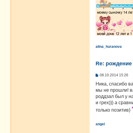
alina_huranova
Re: рождение
С
08.10.2014 15:26
о
о
Ника, спасибо в
б
мы не прошли! в
щ
е
роддзал был у на
н
и грех))) а срав
и
е
только позитив)
angel