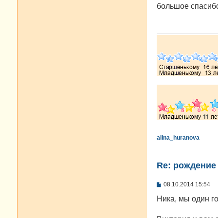
о
большое спасибо
б
щ
е
н
и
е
alina_huranova
Re: рождение
С
08.10.2014 15:54
о
о
Ника, мы один г
б
щ
е