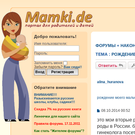
Добро пожаловать!
Имя пользователя:
ФОРУМЫ
«
НАКОН
Пароль:
ТЕМА :
РОЖДЕНИЕ
Запомнить меня
Ответить
Забыли пароль?
Вам сюда!!
alina_huranova
Обратите внимание
ВНИМАНИЕ!!!
рождение моего маль
Разыскиваются русские
школы, клубы, садики!!!
Cкидка 7% на русские книги
С
08.10.2014 00:52
о
Линеечки для нашего сайта
о
это мои вторые 
б
Правила форума. 17.11.2011
роды в России. 
щ
Как стать "Жителем форума"?
е
гинеколога посет