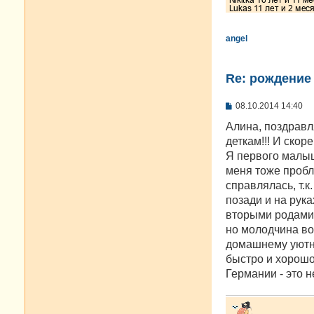
angel
Re: рождение
С
08.10.2014 14:40
о
о
Алина, поздравл
б
деткам!!! И скор
щ
е
Я первого малыш
н
меня тоже пробл
и
е
справлялась, т.
позади и на рук
вторыми родами,
но молодчина во
домашнему уютны
быстро и хорошо
Германии - это н