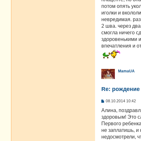
потом опять уко
иголки и вкололи
невредимая. раз
2 шва. через два
смогла ничего сд
здоровенькими и
впечатления и от
MamaUA
Re: рождение
С
08.10.2014 10:42
о
о
Алина, поздравл
б
здоровым! Это с
щ
е
Первого ребенка
н
не заплатишь, и 
и
е
недосмотрели, ч