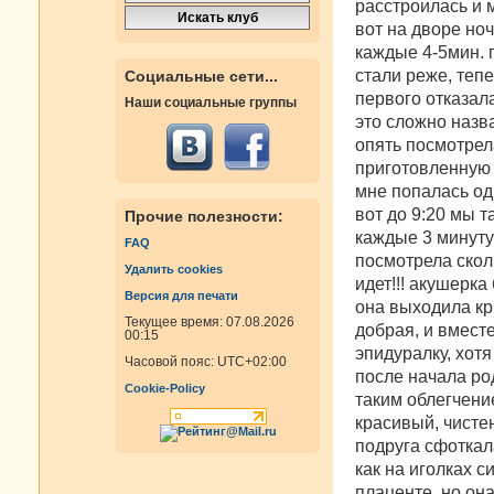
расстроилась и 
вот на дворе ноч
каждые 4-5мин. 
стали реже, теп
Социальные сети...
первого отказал
Наши социальные группы
это сложно назва
опять посмотрела
приготовленную 
мне попалась од
вот до 9:20 мы т
Прочие полезности:
каждые 3 минуту
FAQ
посмотрела скол
Удалить cookies
идет!!! акушерк
Версия для печати
она выходила кр
Текущее время: 07.08.2026
добрая, и вмест
00:15
эпидуралку, хотя
Часовой пояс:
UTC+02:00
после начала ро
Cookie-Policy
таким облегчени
красивый, чистен
подруга сфоткал
как на иголках 
плаценте, но она