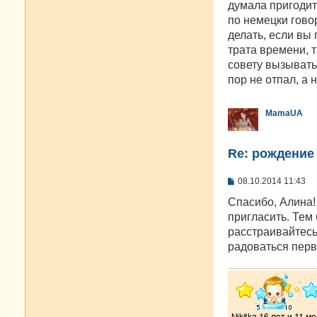
думала пригодит
и
е
по немецки говор
делать, если вы
трата времени, т
совету вызывать 
пор не отпал, а 
MamaUA
Re: рождение
С
08.10.2014 11:43
о
о
Спасибо, Алина!
б
пригласить. Тем 
щ
е
расстраивайтесь,
н
радоваться пер
и
е