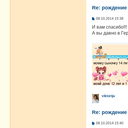
Re: рождение
С
08.10.2014 15:38
о
о
И вам спасибо!!!
б
А вы давно в Ге
щ
е
н
и
е
viktorija
Re: рождение
С
08.10.2014 15:40
о