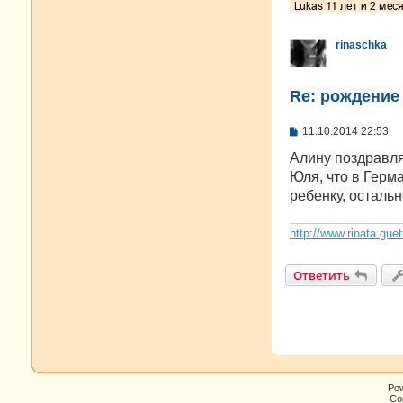
rinaschka
Re: рождение
С
11.10.2014 22:53
о
о
Алину поздравля
б
Юля, что в Герма
щ
е
ребенку, остальн
н
и
е
http://www.rinata.guet
Ответить
Po
Cop