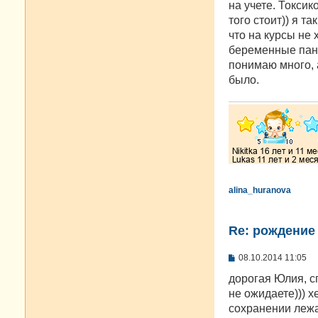
на учете. Токсик
того стоит)) я 
что на курсы не
беременные пани
понимаю много, 
было.
alina_huranova
Re: рождение
С
08.10.2014 11:05
о
о
дорогая Юлия, с
б
не ожидаете))) х
щ
е
сохранении лежа
н