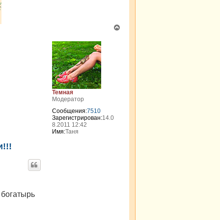
В
е
р
н
у
т
ь
с
я
Темная
к
Модератор
н
Сообщения:
7510
а
Зарегистрирован:
14.0
ч
8.2011 12:42
а
Имя:
Таня
л
!!!
у
 богатырь