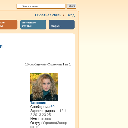
Обратная связь
•
Вход
кие
полезные
бы
статьи
форум
Я
иренный поиск
10 сообщений •Страница
1
из
1
Танюшик
Сообщения:
60
Зарегистрирован:
12.1
2.2013 23:25
Имя:
татьяна
Откуда:
Украина(Запор
ожье)