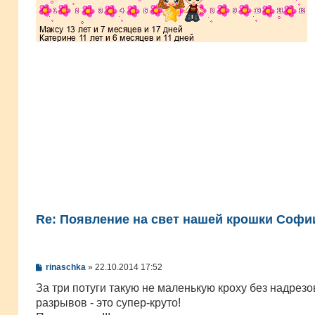
Re: Появление на свет нашей крошки Софии
С
rinaschka
»
22.10.2014 17:52
о
о
За три потуги такую не маленькую кроху без надрезо
б
разрывов - это супер-круто!
щ