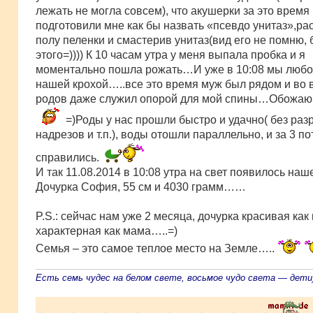
лежать не могла совсем), что акушерки за это время
подготовили мне как бы назвать «псевдо унитаз»,ра
полу пеленки и смастерив унитаз(вид его не помню, 
этого=)))) К 10 часам утра у меня выпала пробка и я
моментально пошла рожать…И уже в 10:08 мы люб
нашей крохой…..все это время муж был рядом и во 
родов даже служил опорой для мой спины…Обожаю
=)Роды у нас прошли быстро и удачно( без раз
надрезов и т.п.), воды отошли параллельно, и за 3 п
справились.
И так 11.08.2014 в 10:08 утра на свет появилось наш
Дочурка София, 55 см и 4030 грамм……
P.S.: сейчас нам уже 2 месяца, дочурка красивая как
характерная как мама…..=)
Семья – это самое теплое место на Земле…..
Есть семь чудес на белом свете, восьмое чудо света — дети