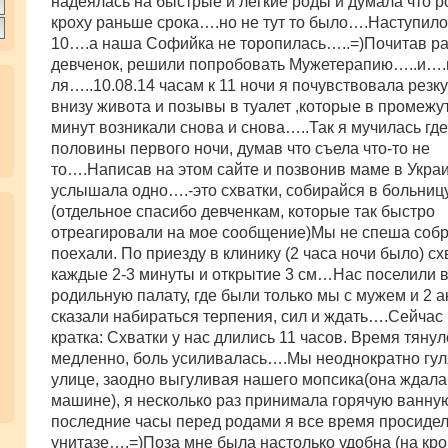
надеялась на быстрые и легкие роды и думала что 
кроху раньше срока….но не тут то было….Наступило 
10….а наша Софийка не торопилась…..=)Почитав р
девченок, решили попробовать Мужетерапию…..и….
ля…..10.08.14 часам к 11 ночи я почувствовала резк
внизу живота и позывы в туалет ,которые в промежу
минут возникали снова и снова…..Так я мучилась где
половины первого ночи, думав что съела что-то не
то….Написав на этом сайте и позвонив маме в Укра
услышала одно….-это схватки, собирайся в больницу!
(отдельное спасибо девченкам, которые так быстро
отреагировали на мое сообщение)Мы не спеша собр
поехали. По приезду в клинику (2 часа ночи было) с
каждые 2-3 минуты и открытие 3 см…Нас поселили 
родильную палату, где были только мы с мужем и 2 а
сказали набираться терпения, сил и ждать….Сейчас 
кратка: Схватки у нас длились 11 часов. Время тянул
медленно, боль усиливалась….Мы неоднократно гул
улице, заодно выгуливая нашего мопсика(она ждала
машине), я несколько раз принимала горячую ванну
последние часы перед родами я все время просидел
унитазе….=)Поза мне была настолько удобна (на кр