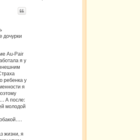
ь
е дочурки
ме Au-Pair
аботала я у
нынешним
Страха
о ребенка у
менности я
поэтому
. А после:
шей молодой
собакой….
з жизни, я