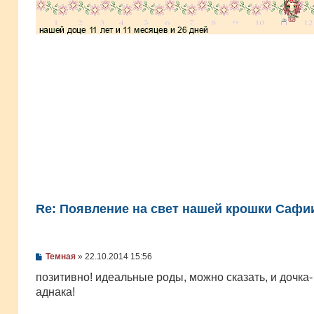
Re: Появление на свет нашей крошки Сафии
С
Темная
»
22.10.2014 15:56
о
о
позитивно! идеальные роды, можно сказать, и дочка-
б
аднака!
щ
е