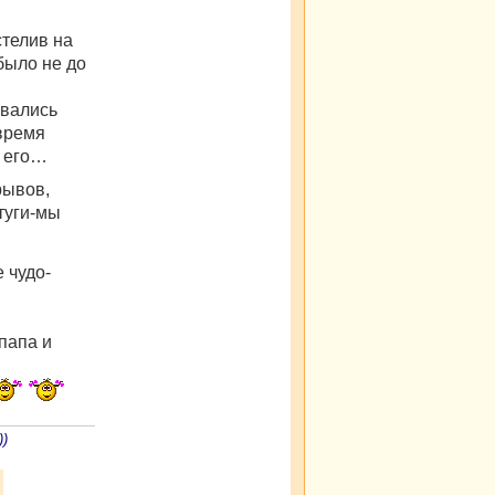
стелив на
было не до
овались
время
 его…
рывов,
отуги-мы
е чудо-
 папа и
))