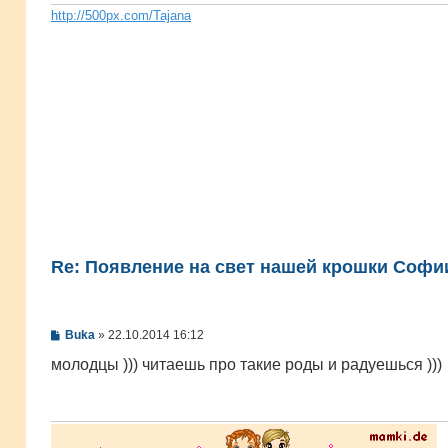
н
и
http://500px.com/Tajana
е
Re: Появление на свет нашей крошки Софии
С
Buka
»
22.10.2014 16:12
о
о
молодцы ))) читаешь про такие роды и радуешься )))
б
щ
е
н
и
е