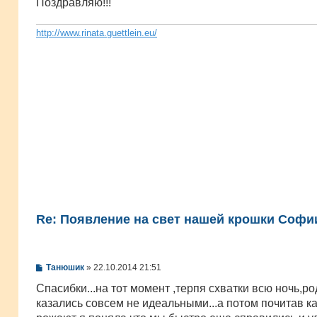
е
Поздравляю!!!
н
и
е
http://www.rinata.guettlein.eu/
Re: Появление на свет нашей крошки Софии
С
Танюшик
»
22.10.2014 21:51
о
о
Спасибки...на тот момент ,терпя схватки всю ночь,р
б
казались совсем не идеальными...а потом почитав ка
щ
е