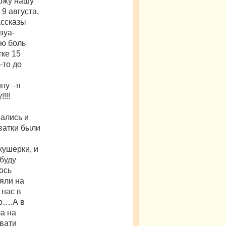
рожу нашу
9 августа,
ассказы
вуа-
ую боль
тке 15
-то до
ину –я
!!!
ались и
хватки были
в
кушерки, и
буду
ось
яли на
 нас в
ю….А в
а на
овати