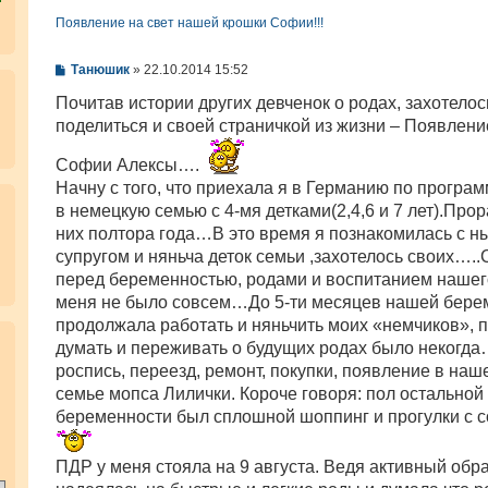
Появление на свет нашей крошки Софии!!!
С
Танюшик
»
22.10.2014 15:52
о
о
Почитав истории других девченок о родах, захотелос
б
поделиться и своей страничкой из жизни – Появлени
щ
е
н
Софии Алексы….
и
Начну с того, что приехала я в Германию по програм
е
в немецкую семью с 4-мя детками(2,4,6 и 7 лет).Прор
них полтора года…В это время я познакомилась с 
супругом и няньча деток семьи ,захотелось своих…..
перед беременностью, родами и воспитанием нашег
меня не было совсем…До 5-ти месяцев нашей бере
продолжала работать и няньчить моих «немчиков», 
.
думать и переживать о будущих родах было некогда…
роспись, переезд, ремонт, покупки, появление в на
семье мопса Лилички. Короче говоря: пол остальной
беременности был сплошной шоппинг и прогулки с 
ПДР у меня стояла на 9 августа. Ведя активный обра