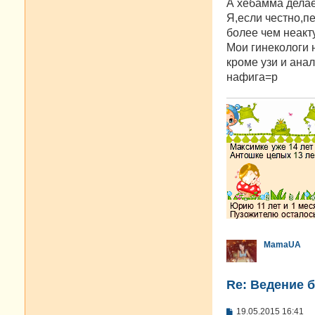
о
А хебамма делае
б
Я,если честно,п
щ
е
более чем неакт
н
Мои гинекологи 
и
е
кроме узи и анал
нафига=р
MamaUA
Re: Ведение 
С
19.05.2015 16:41