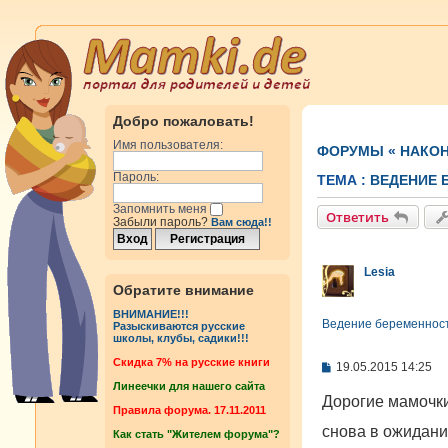
Добро пожаловать!
Имя пользователя:
ФОРУМЫ
«
НАКОН
Пароль:
ТЕМА :
ВЕДЕНИЕ 
Запомнить меня
Ответить
Забыли пароль?
Вам сюда!!
Lesia
Обратите внимание
ВНИМАНИЕ!!!
Ведение беременност
Разыскиваются русские
школы, клубы, садики!!!
Cкидка 7% на русские книги
С
19.05.2015 14:25
о
Линеечки для нашего сайта
о
Дорогие мамочки
б
Правила форума. 17.11.2011
щ
снова в ожидан
Как стать "Жителем форума"?
е