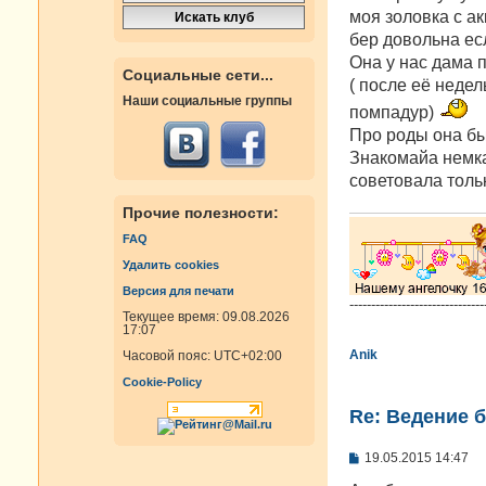
б
моя золовка с ак
щ
е
бер довольна ес
н
Она у нас дама 
и
Социальные сети...
е
( после её неде
Наши социальные группы
помпадур)
Про роды она бы
Знакомайа немка
советовала толь
Прочие полезности:
FAQ
Удалить cookies
Версия для печати
-------------------------------
Текущее время: 09.08.2026
17:07
Anik
Часовой пояс:
UTC+02:00
Cookie-Policy
Re: Ведение 
С
19.05.2015 14:47
о