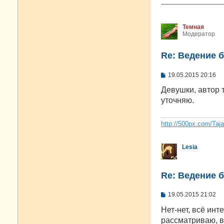
-------------------------------
Темная
Модератор
Re: Ведение 
С
19.05.2015 20:16
о
о
Девушки, автор 
б
уточняю.
щ
е
н
и
http://500px.com/Taj
е
Lesia
Re: Ведение 
С
19.05.2015 21:02
о
о
Нет-нет, всё инт
б
рассматриваю, в
щ