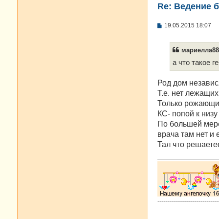
Re: Ведение 
С
19.05.2015 18:07
о
о
б
мариелла88 
щ
е
а что такое 
н
и
е
Род дом независ
Т.е. нет лежащих
Только рожающие
КС- попой к низ
По большей мер
врача там нет и 
Тал что решаетес
-------------------------------