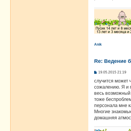
е
н
и
е
Anik
Re: Ведение 
С
19.05.2015 21:19
о
о
случится может ч
б
сожалению. Я и п
щ
е
весь возможный 
н
тоже беспроблем
и
е
персонала мне ка
Многие знакомые
домашняя атмосф