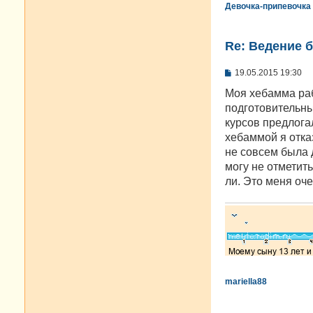
Девочка-припевочка
Re: Ведение 
С
19.05.2015 19:30
о
о
Моя хебамма рабо
б
подготовительны
щ
е
курсов предлогал
н
хебаммой я отказ
и
е
не совсем была 
могу не отметит
ли. Это меня оче
mariella88