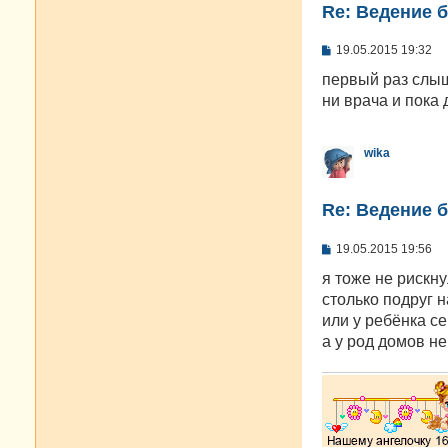
Re: Ведение 
С
19.05.2015 19:32
о
о
первый раз слышу
б
ни врача и пока 
щ
е
н
и
wika
е
Re: Ведение 
С
19.05.2015 19:56
о
о
я тоже не рискн
б
столько подруг 
щ
е
или у ребёнка с
н
а у род домов н
и
е