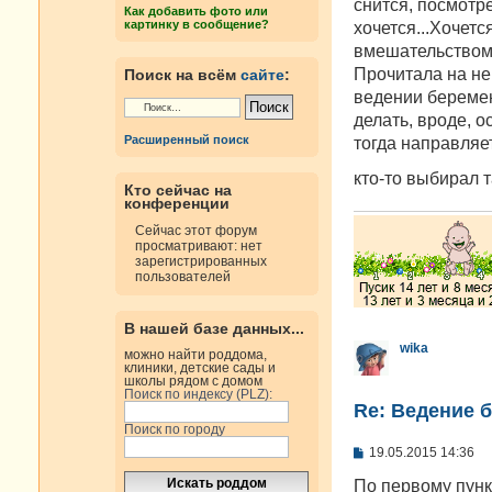
н
снится, посмотре
Как добавить фото или
и
картинку в сообщение?
хочется...Хочет
е
вмешательством,
Прочитала на не
Поиск на всём
сайте
:
ведении береме
делать, вроде, о
Расширенный поиск
тогда направляет
кто-то выбирал 
Кто сейчас на
конференции
Сейчас этот форум
просматривают: нет
зарегистрированных
пользователей
В нашей базе данных...
wika
можно найти роддома,
клиники, детские сады и
школы рядом с домом
Поиск по индексу (PLZ):
Re: Ведение 
Поиск по городу
С
19.05.2015 14:36
о
о
По первому пунк