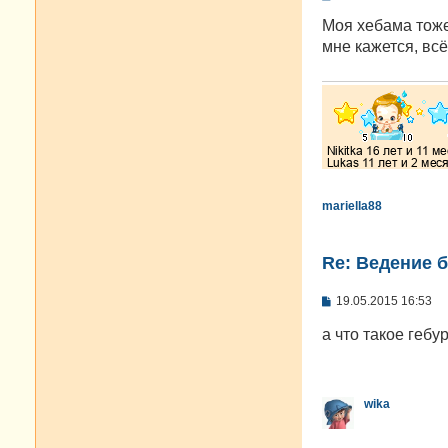
о
о
Моя хебама тоже 
б
мне кажется, всё
щ
е
н
и
е
mariella88
Re: Ведение 
С
19.05.2015 16:53
о
о
а что такое гебу
б
щ
е
н
и
wika
е