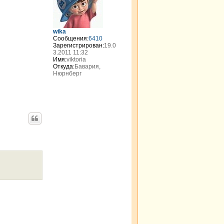
т
ь
с
я
wika
к
Сообщения:
6410
н
Зарегистрирован:
19.0
а
3.2011 11:32
Имя:
viktoria
ч
Откуда:
Бавария,
а
Нюрнберг
л
у