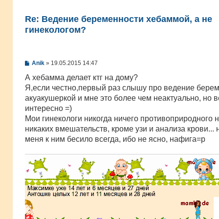
Re: Ведение беременности хебаммой, а не
гинекологом?
С
Anik
»
19.05.2015 14:47
о
о
А хебамма делает ктг на дому?
б
Я,если честно,первый раз слышу про ведение бере
щ
е
акуакушеркой и мне это более чем неактуально, но 
н
интересно =)
и
е
Мои гинекологи никогда ничего противоприродного н
никаких вмешательств, кроме узи и анализа крови... 
меня к ним бесило всегда, ибо не ясно, нафига=р