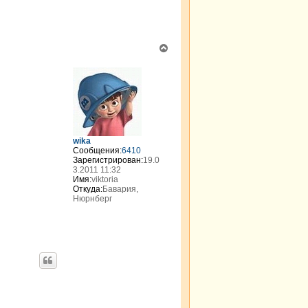
В
е
р
н
у
т
ь
с
я
wika
к
Сообщения:
6410
н
Зарегистрирован:
19.0
а
3.2011 11:32
Имя:
viktoria
ч
Откуда:
Бавария,
а
Нюрнберг
л
у