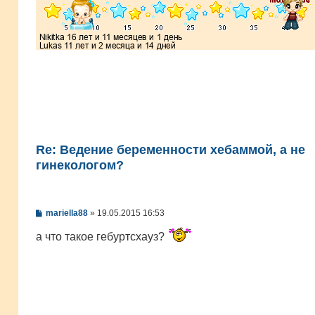
е
Re: Ведение беременности хебаммой, а не
гинекологом?
С
mariella88
»
19.05.2015 16:53
о
о
а что такое гебуртсхауз?
б
щ
е
н
и
е