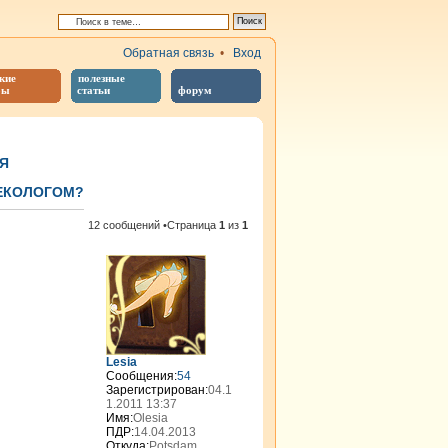
Обратная связь
•
Вход
кие
полезные
бы
статьи
форум
Я
НЕКОЛОГОМ?
иренный поиск
12 сообщений •Страница
1
из
1
Lesia
Сообщения:
54
Зарегистрирован:
04.1
1.2011 13:37
Имя:
Olesia
ПДР:
14.04.2013
Откуда:
Potsdam