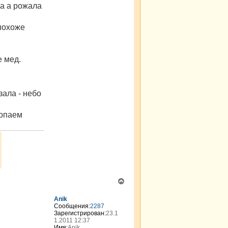
ча а рожала
 похоже
е мед.
зала - небо
топаем
В
е
р
Anik
н
Сообщения:
2287
Зарегистрирован:
23.1
у
1.2011 12:37
т
Имя:
Anik