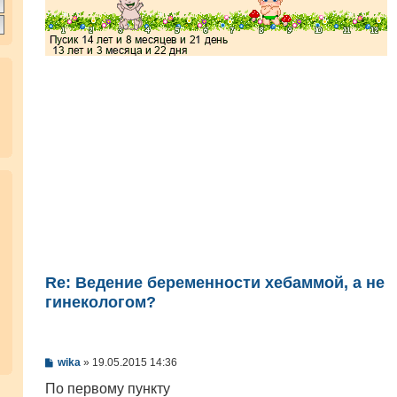
Re: Ведение беременности хебаммой, а не
гинекологом?
С
wika
»
19.05.2015 14:36
о
о
По первому пункту