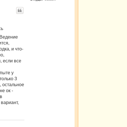
сь
Ведение
тся,
дка, и что-
о,
 если все
пыте у
только 3
, остальное
не ок -
 в
 вариант,