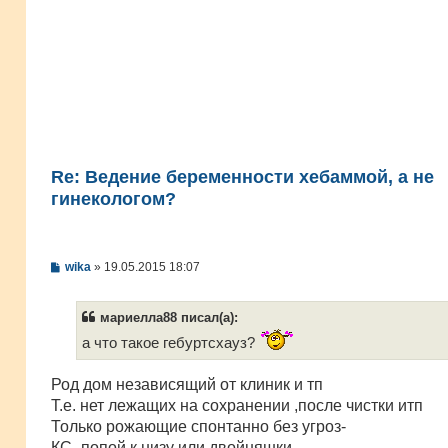
Re: Ведение беременности хебаммой, а не
гинекологом?
С
wika
»
19.05.2015 18:07
о
о
б
мариелла88 писал(а):
щ
е
а что такое гебуртсхауз?
н
и
е
Род дом независящий от клиник и тп
Т.е. нет лежащих на сохранении ,после чистки итп
Только рожающие спонтанно без угроз-
КС- попой к низу или двойняшки