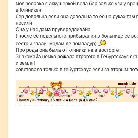
б
моя золовка с аккушеркой вела бер золько узи у вра
щ
е
в Клиникен
н
бер довольна если она довольна то её на руках там
и
е
носили
Она у нас дама прувередливайа
( после её недельного прибывания в больнице её вс
сёстры звали -мадам де помпадур)
Про роды она была от клиники не в восторге
Знакомайа немка рожала втрогого в Гебуртсхаус ска
и земля!
советовала только в гебуртсхаус если за вторым по
--------------------------------------------------------