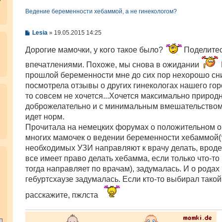
Ведение беременности хебаммой, а не гинекологом?
С
Lesia
»
19.05.2015 14:25
о
о
Дорогие мамочки, у кого такое было?
Поделите
б
щ
впечатлениями. Похоже, мы снова в ожидании
е
н
прошлой беременности мне до сих пор нехорошо сни
и
посмотрела отзывы о других гинекологах нашего горо
е
то совсем не хочется...Хочется максимально природн
доброжелательно и с минимальным вмешательством,
идет норм.
Прочитала на немецких форумах о положительном о
многих мамочек о ведении беременности хебаммой(
необходимых УЗИ направляют к врачу делать, вроде
.
все имеет право делать хебамма, если только что-то 
тогда направляет по врачам), задумалась. И о родах
гебуртсхаузе задумалась. Если кто-то выбирал такой
расскажите, пжлста