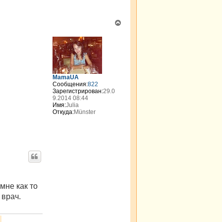
В
е
р
н
у
т
ь
MamaUA
с
Сообщения:
822
я
Зарегистрирован:
29.0
к
9.2014 08:44
н
Имя:
Julia
а
Откуда:
Münster
ч
а
л
у
мне как то
 врач.