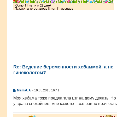
Re: Ведение беременности хебаммой, а не
гинекологом?
С
MamaUA
»
19.05.2015 16:41
о
о
Моя хебама тоже предлагала цтг на дому делать. Но 
б
у врача спокойнее, мне кажется, всё равно врач есть
щ
е
н
и