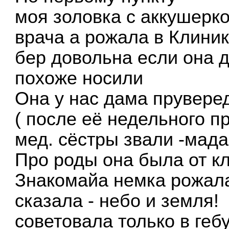
моя золовка с аккушерко
врача а рожала в Клини
бер довольна если она д
похоже носили
Она у нас дама прувере
( после её недельного п
мед. сёстры звали -мад
Про роды она была от кл
Знакомайа немка рожала
сказала - небо и земля!
советовала только в геб