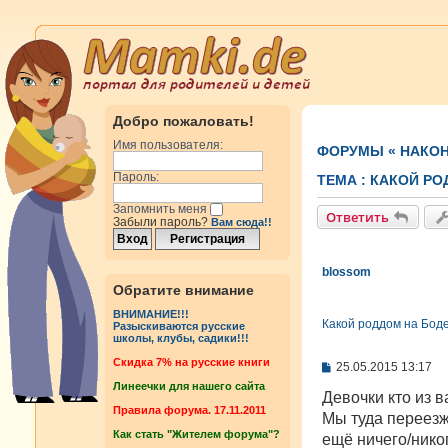
Добро пожаловать!
Имя пользователя:
ФОРУМЫ
«
НАКОН
Пароль:
ТЕМА :
КАКОЙ РО
Запомнить меня
Ответить
Забыли пароль?
Вам сюда!!
blossom
Обратите внимание
ВНИМАНИЕ!!!
Какой роддом на Бод
Разыскиваются русские
школы, клубы, садики!!!
Cкидка 7% на русские книги
С
25.05.2015 13:17
о
Линеечки для нашего сайта
о
Девочки кто из 
б
Правила форума. 17.11.2011
Мы туда переезж
щ
Как стать "Жителем форума"?
е
ещё ничего/нико