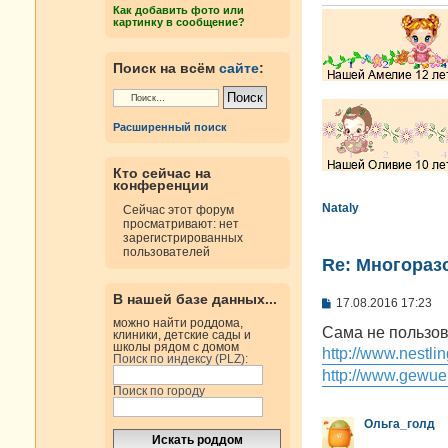
н
Как добавить фото или
и
картинку в сообщение?
е
Поиск на всём
сайте
:
Расширенный поиск
Кто сейчас на
конференции
Nataly
Сейчас этот форум
просматривают: нет
зарегистрированных
пользователей
Re: Многораз
В нашей базе данных...
С
17.08.2016 17:23
о
можно найти роддома,
о
Сама не пользов
клиники, детские сады и
б
школы рядом с домом
http://www.nestlin
щ
Поиск по индексу (PLZ):
е
http://www.gewuen
н
Поиск по городу
и
е
Ольга_голд