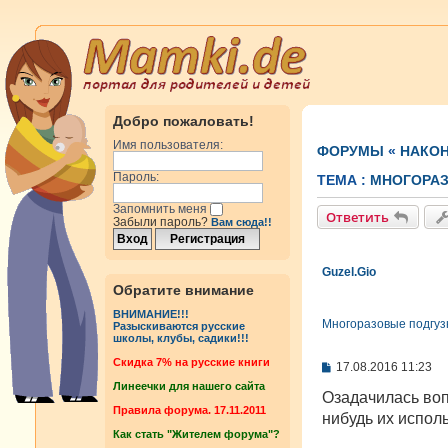
Добро пожаловать!
Имя пользователя:
ФОРУМЫ
«
НАКОН
Пароль:
ТЕМА :
МНОГОРАЗ
Запомнить меня
Ответить
Забыли пароль?
Вам сюда!!
Guzel.Gio
Обратите внимание
ВНИМАНИЕ!!!
Многоразовые подгузн
Разыскиваются русские
школы, клубы, садики!!!
Cкидка 7% на русские книги
С
17.08.2016 11:23
о
Линеечки для нашего сайта
о
Озадачилась воп
б
Правила форума. 17.11.2011
нибудь их испол
щ
Как стать "Жителем форума"?
е