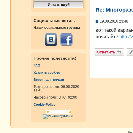
Re: Многораз
Социальные сети...
С
19.08.2016 23:48
о
Наши социальные группы
о
вот такой вариа
б
почитайте
http:/
щ
е
н
и
Ответить
е
Прочие полезности:
FAQ
Удалить cookies
Версия для печати
Текущее время: 06.08.2026
11:45
Часовой пояс:
UTC+02:00
Cookie-Policy
Po